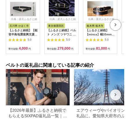
出典：楽天ふるさと納
出典：楽天ふるさと納
出典：楽天ふるさと納
出
税
税
税
石川県 かほく市
東京都墨田区
栃木県 栃木市
北
【ふるさと納税】【能
【ふるさと納税】ベル
【ふるさと納税】
【ふ
登半島地震復興支援】
ト メンズ ツヤワニ ク
【minca】幅35mmベ
評価
ホールドベルト
ロコベルト 幅35mm
ルト 栃木レザーの希
ベル
5.0
5.0
5.0
（黒） 1本
クロ 手縫いステッチ
少な「ハーネスレザ
ド型
レザー 革 本革 革製品
ー」使用の贅沢な1枚
110
4,000
279,000
81,000
寄付金額:
円
寄付金額:
円
寄付金額:
円
寄付
クロコダイル ワニ革
革のレザーベルト/ブ
01
クロコダイルベルト
ラック/HL-
サド
ワニ革ベルト レザー
B02/BLACK/minca
122
ベルト メンズベルト
551【小物 ファッシ
革 
ベルトの返礼品に関連している記事の紹介
黒 日本製 東京 東京都
ョン 人気 おすすめ 】
墨田区
【2026年最新】ふるさと納税で
エアウィーヴやバイオリンが
もらえるSIXPAD返礼品一覧｜寄
礼品に。愛知県大府市のふる
付額・対応サイト別まとめ
と納税