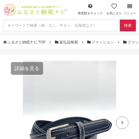
限度額をチェック
お気に入り
メニュー
検索
ふるさと納税ナビ TOP
返礼品検索
ファッション
ファッ
詳細を見る