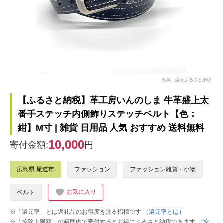
出典：楽天ふるさと納税
【ふるさと納税】革工房いんのしま 牛革盛上太
番手ステッチ内側飾りステッチベルト【色：
紺】M寸 | 雑貨 日用品 人気 おすすめ 送料無料
10,000
寄付金額:
円
広島県 尾道市
ファッション
ファッション雑貨・小物
お気に入り
ベルト
※「還元率」とは返礼品のお得度を測る指標です
（還元率とは）
※「控除上限額」の範囲内で寄付するとお得にふるさと納税できます
（控