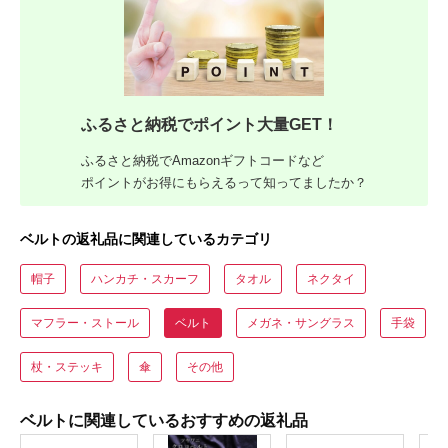
ふるさと納税でポイント大量GET！
ふるさと納税でAmazonギフトコードなど
ポイントがお得にもらえるって知ってましたか？
ベルトの返礼品に関連しているカテゴリ
帽子
ハンカチ・スカーフ
タオル
ネクタイ
マフラー・ストール
ベルト
メガネ・サングラス
手袋
杖・ステッキ
傘
その他
ベルトに関連しているおすすめの返礼品