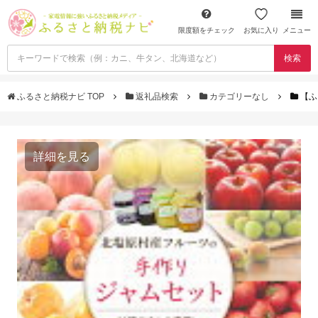
限度額をチェック
お気に入り
メニュー
検索
ふるさと納税ナビ TOP
返礼品検索
カテゴリーなし
【ふ
詳細を見る