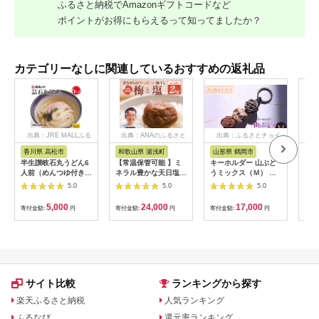
ふるさと納税でAmazonギフトコードなど
ポイントがお得にもらえるって知ってましたか？
カテゴリーなしに関連しているおすすめの返礼品
出典：JRE MALLふる
出典：ANAのふるさと
出典：ふるさとチョイ
出
さと納税
納税
ス
香川県 高松市
和歌山県 湯浅町
山形県 鶴岡市
佐
半生讃岐石丸うどん6
【常温保管可能 】ミ
キーホルダー 山ぶど
【伊
人前（めんつゆ付き）
ネラル豊かな天日塩だ
うミックス（Ｍ） 山
ース
麺300g×2袋
けで漬けた無添加梅干
形県鶴岡市 アトリエ
5.0
5.0
5.0
し2kg 梅ボーイズ｜
かおる | 山葡萄 雑貨
南高梅
キーホルダー ギフト
5,000
24,000
17,000
寄付金額:
円
寄付金額:
円
寄付金額:
円
寄付
B201_EP6024
贈り物 お取り寄せ 返
礼品
サイト比較
ランキングから探す
楽天ふるさと納税
人気ランキング
ふるなび
還元率ランキング