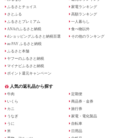
ふるさとチョイス
家電ランキング
さとふる
高額ランキング
ふるさとプレミアム
一人暮らし
ANAのふるさと納税
食べ物以外
dショッピングふるさと納税百選
その他のランキング
au PAY ふるさと納税
ふるさと本舗
ヤフーのふるさと納税
マイナビふるさと納税
ポイント還元キャンペーン
人気の返礼品から探す
牛肉
定期便
いくら
商品券・金券
カニ
旅行券
うなぎ
家電・電化製品
うに
自転車
米
日用品