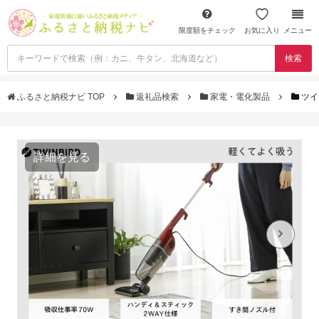
限度額をチェック
お気に入り
メニュー
検索
ふるさと納税ナビ TOP
返礼品検索
家電・電化製品
ツイ
詳細を見る