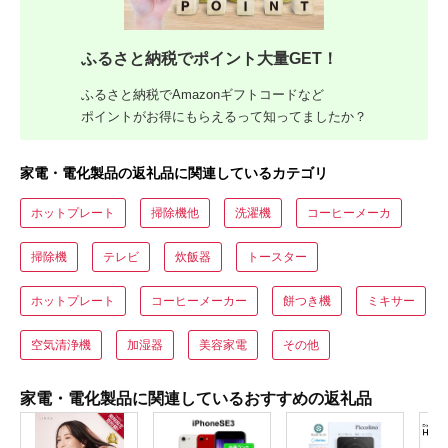
ふるさと納税でポイント大量GET！
ふるさと納税でAmazonギフトコードなど
ポイントがお得にもらえるって知ってましたか？
家電・電化製品の返礼品に関連しているカテゴリ
ホットプレート
掃除機他
洗濯機
コーヒーメーカ
掃除機
テレビ
炊飯器
トースター
ホットプレート
コーヒーメーカー
餅つき機
ミキサー
空気清浄機
加湿器
美容家電
その他
家電・電化製品に関連しているおすすめの返礼品