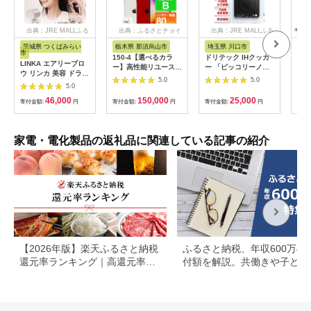
出典：JRE MALLふる
出典：ふるさとチョイ
出典：JRE MALLふる
さと納税
ス
さと納税
茨城県 つくばみらい
栃木県 那須烏山市
埼玉県 川口市
静
市
150-4【選べるカラ
ドリテック IHクッカ
ピア
LINKA エアリーブロ
ー】高性能リユース
ー 「ピッコリーノ」
オー
ウ リンカ 美容 ドライ
スマホ Apple
ブラック DI-
ピア
5.0
5.0
ヤー ヘアケア 髪 エス
5.0
iPhoneSE 3 128GB
217BK【1642626】
テ ギフト ラッピング
SIMロック解除済 本
46,000
150,000
25,000
贈呈品 プレゼント 母
寄付金額:
円
寄付金額:
円
寄付金額:
円
寄付
体のみ ｜ 中古 再生品
の日 母の日準備 母の
本体 端末
日ギフト [EV08-NT]
家電・電化製品の返礼品に関連している記事の紹介
【2026年版】楽天ふるさと納税
ふるさと納税、年収600万の
還元率ランキング｜高還元率返
付額を解説。共働きや子ども
礼品をジャンル別に比較
いる場合も