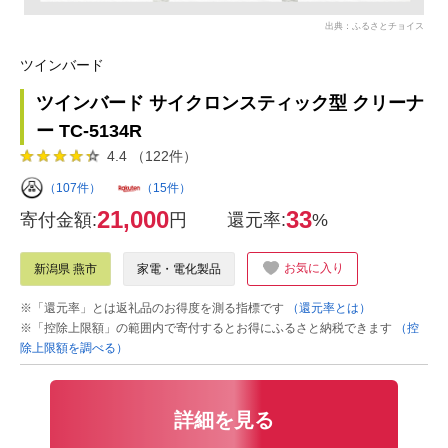
出典：ふるさとチョイス
ツインバード
ツインバード サイクロンスティック型 クリーナ
ー TC-5134R
4.4 （122件）
（107件）
（15件）
21,000
33
寄付金額:
円
還元率:
%
お気に入り
新潟県 燕市
家電・電化製品
※「還元率」とは返礼品のお得度を測る指標です
（還元率とは）
※「控除上限額」の範囲内で寄付するとお得にふるさと納税できます
（控
除上限額を調べる）
詳細を見る