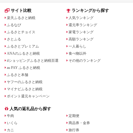
サイト比較
ランキングから探す
楽天ふるさと納税
人気ランキング
ふるなび
還元率ランキング
ふるさとチョイス
家電ランキング
さとふる
高額ランキング
ふるさとプレミアム
一人暮らし
ANAのふるさと納税
食べ物以外
dショッピングふるさと納税百選
その他のランキング
au PAY ふるさと納税
ふるさと本舗
ヤフーのふるさと納税
マイナビふるさと納税
ポイント還元キャンペーン
人気の返礼品から探す
牛肉
定期便
いくら
商品券・金券
カニ
旅行券