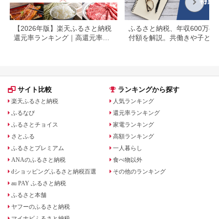
【2026年版】楽天ふるさと納税
ふるさと納税、年収600万の
還元率ランキング｜高還元率返
付額を解説。共働きや子ども
礼品をジャンル別に比較
いる場合も
サイト比較
ランキングから探す
楽天ふるさと納税
人気ランキング
ふるなび
還元率ランキング
ふるさとチョイス
家電ランキング
さとふる
高額ランキング
ふるさとプレミアム
一人暮らし
ANAのふるさと納税
食べ物以外
dショッピングふるさと納税百選
その他のランキング
au PAY ふるさと納税
ふるさと本舗
ヤフーのふるさと納税
マイナビふるさと納税