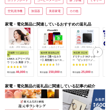
ホットプレート
コーヒーメーカー
餅つき機
ミキサー
空気清浄機
加湿器
美容家電
その他
家電・電化製品に関連しているおすすめの返礼品
出典：JRE MALLふる
出典：ふるさとチョイ
出典：JRE MALLふる
さと納税
ス
さと納税
茨城県 つくばみらい
栃木県 那須烏山市
埼玉県 川口市
広
市
150-4【選べるカラ
ドリテック IHクッカ
工具
LINKA エアリーブロ
ー】高性能リユース
ー 「ピッコリーノ」
だこ
ウ リンカ 美容 ドライ
スマホ Apple
ブラック DI-
200
5.0
5.0
ヤー ヘアケア 髪 エス
5.0
iPhoneSE 3 128GB
217BK【1642626】
具
テ ギフト ラッピング
SIMロック解除済 本
46,000
150,000
25,000
贈呈品 プレゼント 母
寄付金額:
円
寄付金額:
円
寄付金額:
円
寄付
体のみ ｜ 中古 再生品
の日 母の日準備 母の
本体 端末
日ギフト [EV08-NT]
家電・電化製品の返礼品に関連している記事の紹介