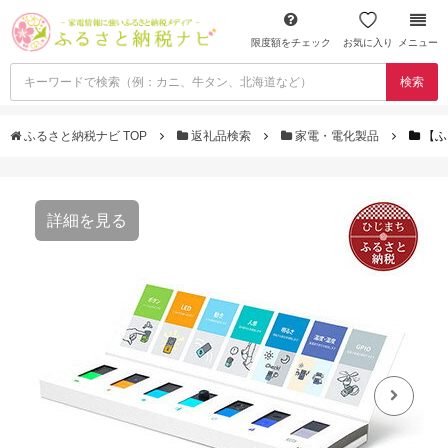
限度額をチェック
お気に入り
メニュー
検索
ふるさと納税ナビ TOP
返礼品検索
家電・電化製品
【ふ
詳細を見る