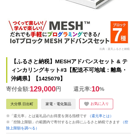
出典：楽天ふるさと納税
【ふるさと納税】MESHアドバンスセット & テ
ィンカリングキット#3【配送不可地域：離島・
沖縄県】【1425079】
129,000
10
寄付金額:
円
還元率:
%
お気に入り
大分県 日出町
家電・電化製品
※「還元率」とは返礼品のお得度を測る指標です
（還元率とは）
※「控除上限額」の範囲内で寄付するとお得にふるさと納税できます
（控
除上限額を調べる）