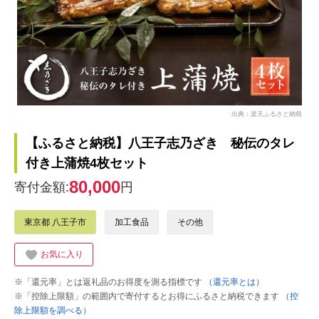
出典：楽天ふるさと納税
【ふるさと納税】八王子志乃ざき 秘伝のタレ
付き上蒲焼4枚セット
80,000
寄付金額:
円
東京都 八王子市
加工食品
その他
お気に入り
※「還元率」とは返礼品のお得度を測る指標です
（還元率とは）
※「控除上限額」の範囲内で寄付するとお得にふるさと納税できます
（控
除上限額を調べる）