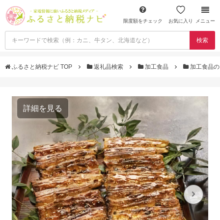
限度額をチェック
お気に入り
メニュー
検索
ふるさと納税ナビ TOP
返礼品検索
加工食品
加工食品の
詳細を見る