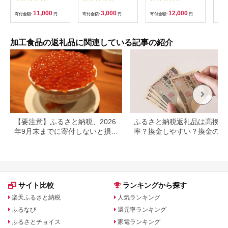
ま路 4種詰合せ
3000円 たまねぎ 玉ね
もぎ生麩・ごま生麩
ぎ 玉葱 国産 野菜 オ
各1本、田楽みそ
11,000
3,000
12,000
寄付金額:
円
寄付金額:
円
寄付金額:
円
寄付
ニオン つくだに 茎わ
40g×3袋） | 食品 加
かめ しょうが 生姜 ご
工食品 人気 おすすめ
飯のお供 淡路島 送料
送料無料
無料 お取り寄せ グル
加工食品の返礼品に関連している記事の紹介
メ お買い物マラソン
【要注意】ふるさと納税、2026
ふるさと納税返礼品は高換金
年9月末までに寄付しないと損す
率？換金しやすい？換金の可
る可能性大｜10月からの制度変
について
更を解説
サイト比較
ランキングから探す
楽天ふるさと納税
人気ランキング
ふるなび
還元率ランキング
ふるさとチョイス
家電ランキング