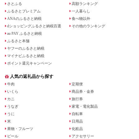
さとふる
高額ランキング
ふるさとプレミアム
一人暮らし
ANAのふるさと納税
食べ物以外
dショッピングふるさと納税百選
その他のランキング
au PAY ふるさと納税
ふるさと本舗
ヤフーのふるさと納税
マイナビふるさと納税
ポイント還元キャンペーン
人気の返礼品から探す
牛肉
定期便
いくら
商品券・金券
カニ
旅行券
うなぎ
家電・電化製品
うに
自転車
米
日用品
果物・フルーツ
化粧品
ビール
アクセサリー