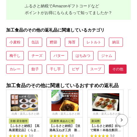
ふるさと納税でAmazonギフトコードなど
ポイントがお得にもらえるって知ってましたか？
加工食品のその他の返礼品に関連しているカテゴリ
小麦粉
缶詰
鰹節
海苔
レトルト
納豆
梅干し
チーズ
バター
はちみつ
ジャム
カレー
餃子
干し芋
ピザ
スープ
その他
加工食品のその他に関連しているおすすめの返礼品
出典：楽天ふるさと納
出典：楽天ふるさと納
出典：楽天ふるさと納
出
税
税
税
京都 府京都市
兵庫県 南あわじ市
新潟県
愛
【ふるさと納税】【高
【ふるさと納税】【淡
【ふるさと納税】自宅
【ふ
島屋選定品】くらま辻
路島玉ねぎ工房 善
で簡単！本格生麩田楽
屋名
井 京つくだ煮・くら
太】島の宝つくだに
セット（あわ生麩・よ
5.0
5.0
5.0