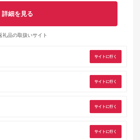
詳細を見る
返礼品の取扱いサイト
サイトに行く
サイトに行く
天ふるさと納
出典：楽天ふるさと納
出典：楽天ふるさと納
出典：楽天ふるさと
税
税
税
有田川町
和歌山県 湯浅町
大阪府 交野市
三重県 伊勢市
サイトに行く
と納税】活〆
【ふるさと納税】うな
【ふるさと納税】舞昆
【ふるさと納税】
焼 8尾セッ
ぎ蒲焼2本と釜揚げし
人気3種の赤富士 9袋
946 鰻の千代幸特
g ） | あな
らす300gコラボセッ
セット (お渡し用袋9
伊勢芋とろろうなと
5.0
5.0
5.0
5.0
蒲焼き かばや
ト 【角長特製醤油タ
枚付)｜ご飯がもっと
膳1名様分御食事券
4,000
20,000
29,000
13,000
どんぶり お取
レ付き】【湯浅町×有
美味しくなる佃煮を食
円
寄付金額:
円
寄付金額:
円
寄付金額:
円
サイトに行く
歌山県 有田
田川町】 ※着日指定
べ比べ！昆布 ご飯の
 ランキング
不可
お供 ギフト つくだ煮