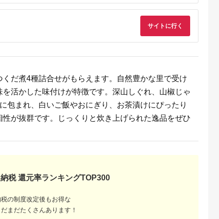
品 お取り
プレゼント 御歳暮 内
メ プレゼン
祝い 粗供養 土産 関西
 食べ物 高級
大阪 グルメ 常温 土産
日
舞昆 こうはら まいこ
サイトに行く
ん [0077]
つくだ煮4種詰合せがもらえます。自然豊かな里で受け
味を活かした味付けが特徴です。深山しぐれ、山椒じゃ
るさと納
皮に包まれ、白いご飯やおにぎり、お茶漬けにぴったり
相性が抜群です。じっくりと炊き上げられた逸品をぜひ
納税 還元率ランキングTOP300
納税の制度改定後もお得な
まだまだたくさんあります！