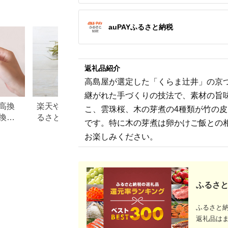
祝い 粗供養 土産 関西
品 ご当地 グルメ お取
飯のお供 淡路島 送料
人気 特産
大阪 グルメ 常温 土産
り寄せ 取り寄せ カジ
無料 お取り寄せ グル
寄せ グル
舞昆 こうはら まいこ
キ 昆布締め 昆布 刺身
メ お買い物マラソン
ト ギフト
ん [0075]
さしみ 刺し身 お刺身
食品 誕生
auPAYふるさと納税
セット 白身魚 おつま
み 酒の肴
返礼品紹介
高島屋が選定した「くらま辻井」の京
継がれた手づくりの技法で、素材の旨
高換
楽天やふるなびで人気！ふ
青森県 板柳町のふ
こ、雲珠桜、木の芽煮の4種類が竹の
換金
るさと納税「3,000円」の返
税のご紹介
です。特に木の芽煮は卵かけご飯との
礼品まとめ
お楽しみください。
ふるさと
ふるさと
返礼品は