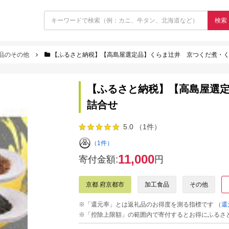
検索
品のその他
【ふるさと納税】【高島屋選定品】くらま辻井 京つくだ煮・く
【ふるさと納税】【高島屋選定
詰合せ
5.0 （1件）
（1件）
11,000
寄付金額:
円
京都 府京都市
加工食品
その他
※「還元率」とは返礼品のお得度を測る指標です
（還
※「控除上限額」の範囲内で寄付するとお得にふるさ