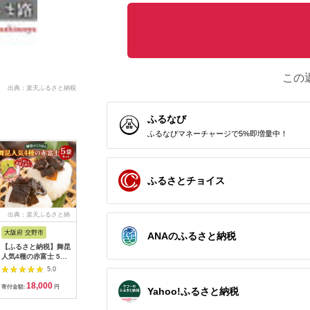
この
出典：楽天ふるさと納税
ふるなび
ふるなびマネーチャージで5%即増量中！
ふるさとチョイス
出典：楽天ふるさと納
出典：楽天ふるさと納
出典：楽天ふるさと納
出典：楽
税
税
税
大阪府 交野市
富山県 富山市
兵庫県 南あわじ市
和歌山県 
ANAのふるさと納税
【ふるさと納税】舞昆
【ふるさと納税】【3
【ふるさと納税】【淡
【ふるさ
人気4種の赤富士 5袋
個セット】かじき昆布
路島玉ねぎ工房 善
あなご 蒲
セット | ご飯がもっと
〆【千里山荘】 | 富山
太】島の宝つくだに
ト（ 約700
5.0
5.0
5.0
美味しくなる佃煮を食
ふるさと 楽天ふるさ
3000円 たまねぎ 玉ね
ご 穴子 
18,000
21,000
3,000
1
べ比べ！昆布 ご飯の
と 納税 支援 支援品
ぎ 玉葱 国産 野菜 オ
き 冷凍 
寄付金額:
円
寄付金額:
円
寄付金額:
円
寄付金額:
Yahoo!ふるさと納税
お供 ギフト つくだ煮
返礼品 返礼 お礼の品
ニオン つくだに 茎わ
り寄せ 和
プレゼント 御歳暮 内
特産品 名産 特産 名産
かめ しょうが 生姜 ご
川町 タレ