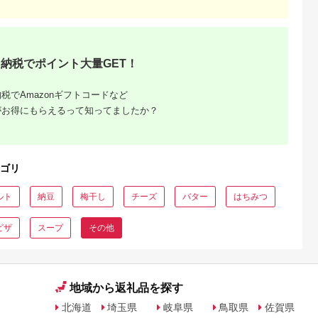
納税でポイント大量GET！
税でAmazonギフトコードなど
がお得にもらえるって知ってましたか？
ゴリ
ルト
納豆
梅干し
チーズ
バター
はちみつ
ピザ
スープ
その他
地域から返礼品を探す
北海道
埼玉県
岐阜県
鳥取県
佐賀県