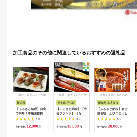
加工食品のその他に関連しているおすすめの返礼品
出典：楽天ふるさと納
出典：楽天ふるさと納
出典：楽天ふるさと納
税
税
税
新潟県
熊本県 甲佐町
愛知県 名古屋市
【ふるさと納税】自宅
【ふるさと納税】【甲
【ふるさと納税】名古
で簡単！本格生麩田楽
佐ブランド】 うなぎ
屋名物 上ひつまぶし
セット（あわ生麩・よ
の蒲焼き ・白焼きセ
5.0
5.0
5.0
もぎ生麩・ごま生麩
ット 【こうさんもん
12,000
18,000
28,000
各1本、田楽みそ
認定商品】熊本産 国
寄付金額:
円
寄付金額:
円
寄付金額:
円
40g×3袋） | 食品 加
産 総重量300g以上
工食品 人気 おすすめ