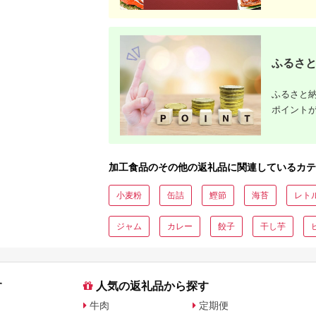
ふるさと
ふるさと納
ポイント
加工食品のその他の返礼品に関連しているカテ
小麦粉
缶詰
鰹節
海苔
レト
ジャム
カレー
餃子
干し芋
す
人気の返礼品から探す
牛肉
定期便