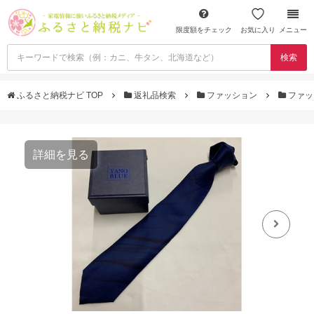
限度額をチェック
お気に入り
メニュー
検索
ふるさと納税ナビ TOP
返礼品検索
ファッション
ファッ
詳細を見る