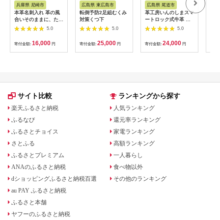
納税
ス
ス
兵庫県 尼崎市
広島県 東広島市
広島県 尾道市
大
本革名刺入れ 革の風
転倒予防2足組むくみ
革工房いんのしまスマ
【本
合いそのままに、たつ
対策くつ下
ートロック式牛革 ベ
IC
の市産染料染めオイル
ルト【色：チョコ】
2枚
5.0
5.0
5.0
レザー[ダークブラウ
き【a
ン]
16,000
25,000
24,000
寄付金額:
円
寄付金額:
円
寄付金額:
円
寄付
サイト比較
ランキングから探す
楽天ふるさと納税
人気ランキング
ふるなび
還元率ランキング
ふるさとチョイス
家電ランキング
さとふる
高額ランキング
ふるさとプレミアム
一人暮らし
ANAのふるさと納税
食べ物以外
dショッピングふるさと納税百選
その他のランキング
au PAY ふるさと納税
ふるさと本舗
ヤフーのふるさと納税