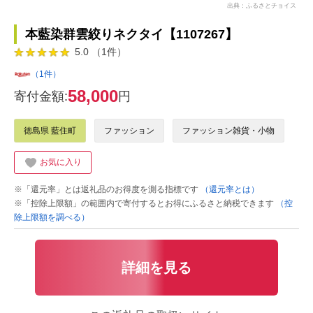
出典：ふるさとチョイス
本藍染群雲絞りネクタイ【1107267】
5.0 （1件）
（1件）
58,000
寄付金額:
円
徳島県 藍住町
ファッション
ファッション雑貨・小物
お気に入り
※「還元率」とは返礼品のお得度を測る指標です
（還元率とは）
※「控除上限額」の範囲内で寄付するとお得にふるさと納税できます
（控
除上限額を調べる）
詳細を見る