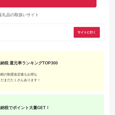
返礼品の取扱いサイト
サイトに行く
納税 還元率ランキングTOP300
納税の制度改定後もお得な
まだまだたくさんあります！
典：ふるなび
出典：ふるなび
出典：ふるなび
出典：JRE MALLふ
さと納
海老名市
静岡県 浜松市
神奈川県 海老名市
大分県 国東市
U(モッテル)
ピアノ HP702 ライト
MOTTERU(モッテ
【Canon】 キヤノン
PD35W
オーク調 設置作業付
ル) Power
ミラーレス カメラ
ポートUSB-
ピアノ
Delivery65W対応
EOS R7 ボディー キ
5.0
5.0
5.0
5.0
ト 折りたたみ
USB-C×1ポート、
ャノン 一眼 家電
1,000
600,000
15,000
657,000
急速充電
USB-A×1ポート 合計
_0022C
円
寄付金額:
円
寄付金額:
円
寄付金額:
円
納税でポイント大量GET！
製品 2年保証
最大63W AC充電器
かしこく充電 ２年保