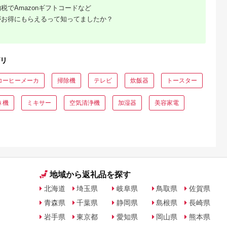
WU1) ペー
証（MOT-
税でAmazonギフトコードなど
【 神奈川
ACPD65WU1） パ
市 】
ウダーブルー
がお得にもらえるって知ってましたか？
リ
コーヒーメーカ
掃除機
テレビ
炊飯器
トースター
き機
ミキサー
空気清浄機
加湿器
美容家電
でこだわ
すすめラ
地域から返礼品を探す
北海道
埼玉県
岐阜県
鳥取県
佐賀県
青森県
千葉県
静岡県
島根県
長崎県
岩手県
東京都
愛知県
岡山県
熊本県