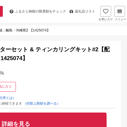
ふるさと納税の
限度額をチェック
返礼品リスト
お気に入り
メニュー
：離島・沖縄県】【1425074】
ターセット & ティンカリングキット#2【配
25074】
%
気に入り
元率とは）
と納税できます
（控除上限額を調べる）
詳細を見る