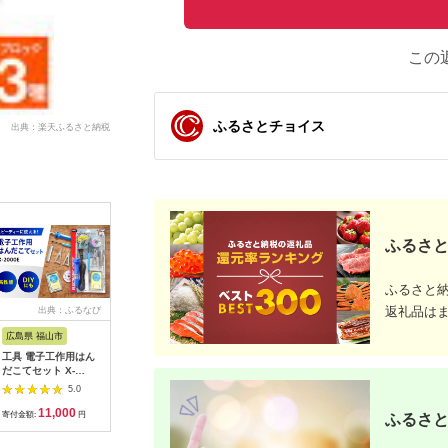
この
ふるさとチョイス
出典：楽天ふるさと納税
ふるさと
ふるさと
返礼品は
出典：ふるなび
出典：JRE MALLふる
出典：ふるなび
出
さと納税
広島県 福山市
宮城県 角田市
大阪府 貝塚市
神奈川県 
工具 電子工作用はん
【単3×72本】乾電池
乾電池エボルタNEO
MOTTER
だこてセット X-
BIGCAPA basic plus
単3・4形 計20本 アル
AC充電器 
2000E[BAEG004]工
アルカリ乾電池 単3形
カリ乾電池 パナソニ
USB-C 1
5.0
5.0
5.0
具
12本パック
ック
A 1ポー
11,000
10,000
12,000
1
LR6Bbp/12S
式プラグ 
寄付金額:
円
寄付金額:
円
寄付金額:
円
寄付金額:
ふるさと
PSE適合
(MOT-