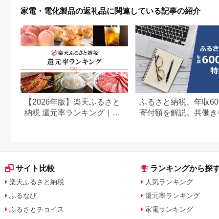
日ギフト [EV08-NT]
家電・電化製品の返礼品に関連している記事の紹介
【2026年版】楽天ふるさと
ふるさと納税、年収60
納税 還元率ランキング｜高
寄付額を解説。共働き
還元率返礼品をジャンル別
どもがいる場合も
に比較
サイト比較
ランキングから探
楽天ふるさと納税
人気ランキング
ふるなび
還元率ランキング
ふるさとチョイス
家電ランキング