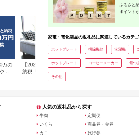
ACPD35
ふるさと納
ルアイリス
県 海老名
ポイント
家電・電化製品の返礼品に関連しているカテゴ
ホットプレート
掃除機他
洗濯機
ホットプレート
コーヒーメーカー
餅つ
0万の
【2026年最新版】ふるさと
楽天ふるさと納税
や子
納税「食べ物以外」返礼品
りの家電探し。お
その他
の還元率ランキング！
ンキングまとめ
す
人気の返礼品から探す
牛肉
定期便
いくら
商品券・金券
カニ
旅行券