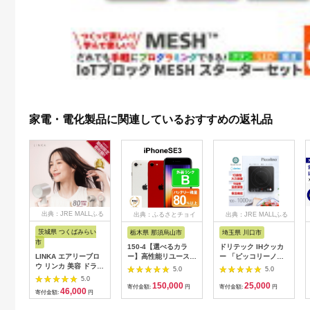
家電・電化製品に関連しているおすすめの返礼品
出典：JRE MALLふる
出典：ふるさとチョイ
出典：JRE MALLふる
さと納税
ス
さと納税
茨城県 つくばみらい
栃木県 那須烏山市
埼玉県 川口市
市
150-4【選べるカラ
ドリテック IHクッカ
LINKA エアリーブロ
ー】高性能リユース
ー 「ピッコリーノ」
ウ リンカ 美容 ドライ
スマホ Apple
ブラック DI-
5.0
5.0
ヤー ヘアケア 髪 エス
iPhoneSE 3 128GB
217BK【1642626】
5.0
150,000
25,000
テ ギフト ラッピング
SIMロック解除済 本
寄付金額:
円
寄付金額:
円
46,000
寄付金額:
円
贈呈品 プレゼント 母
体のみ ｜ 中古 再生品
の日 母の日準備 母の
本体 端末