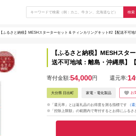
検索
【ふるさと納税】MESHスターターセット & ティンカリングキット#2【配送不可地域
【ふるさと納税】MESHスター
送不可地域：離島・沖縄県】【14
54,000
14
寄付金額:
円
還元率:
お
大分県 日出町
家電・電化製品
※「還元率」とは返礼品のお得度を測る指標です
（還
※「控除上限額」の範囲内で寄付するとお得にふるさ