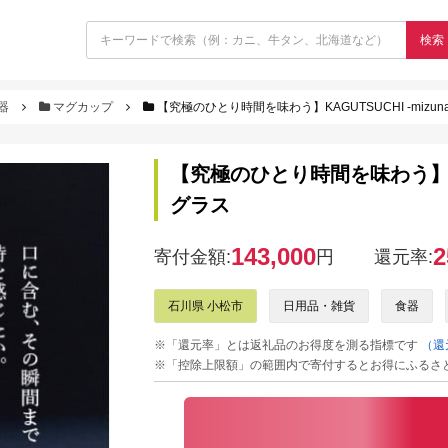
検索
器
マグカップ
【究極のひとり時間を味わう】KAGUTSUCHI -mizu
【究極のひとり時間を味わう】KAG
グラス
143,000
2
寄付金額:
円
還元率:
石川県 小松市
日用品・雑貨
食器
※「還元率」とは返礼品のお得度を測る指標です
（還
※「控除上限額」の範囲内で寄付するとお得にふるさ