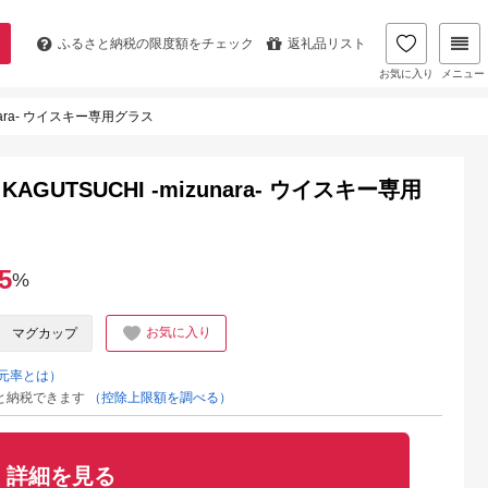
ふるさと納税の
限度額をチェック
返礼品リスト
お気に入り
メニュー
nara- ウイスキー専用グラス
UTSUCHI -mizunara- ウイスキー専用
5
%
お気に入り
マグカップ
元率とは）
と納税できます
（控除上限額を調べる）
詳細を見る