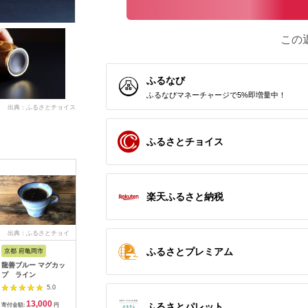
この
ふるなび
ふるなびマネーチャージで5%即増量中！
出典：ふるさとチョイス
ふるさとチョイス
楽天ふるさと納税
出典：ふるさとチョイ
出典：ふるさとチョイ
出典：ふるさとチョイ
出典：ふ
ス
ス
ス
ふるさとプレミアム
京都 府亀岡市
長崎県 波佐見町
新潟県 長岡市
石川県 羽
龍善ブルー マグカッ
【波佐見焼】
M3-01Bコッパーシェ
[P021]
プ ライン
PATTERNED
ラカップ300
ップペア
PLATE・MUG プレー
5.0
5.0
5.0
ト マグカップ ペア 4
13,000
41,000
26,000
1
点セット ecru＋
ふるさとパレット
寄付金額:
円
寄付金額:
円
寄付金額:
円
寄付金額: