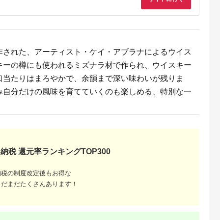
ップ カップ マグカッ
プ 湯呑み 保存容器 キ
ッチン 日用品 キッチ
ン用品 かわいい シン
プル スタイリッシュ
電子レンジ可 オーブ
ン可_FI51※離島への
作された、アーティスト・ケイ・アブラナによるウイス
配送不可
キーの樽にも使われるミズナラ材で作られ、ウイスキー
口当たりはまろやかで、余韻まで深い味わいが残りま
み自分だけの風味を育てていくのも楽しめる、特別な一
るさと納
納税 還元率ランキングTOP300
納税の制度改定後もお得な
まだまだたくさんあります！