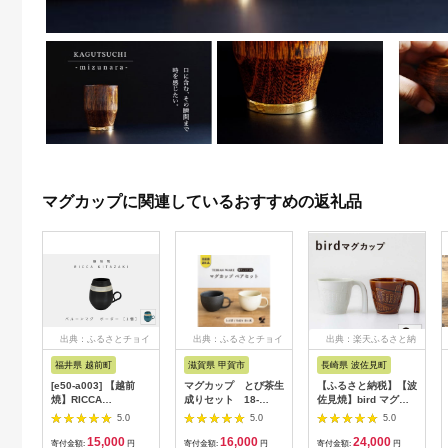
マグカップに関連しているおすすめの返礼品
出典：ふるさとチョイ
出典：ふるさとチョイ
出典：楽天ふるさと納
ス
ス
税
福井県 越前町
滋賀県 甲賀市
長崎県 波佐見町
[e50-a003] 【越前
マグカップ とび茶生
【ふるさと納税】【波
焼】RICCA
成りセット 18-
佐見焼】bird マグカ
KITAZAKI「バルーン
cu14【信楽焼・明
ップ 2点セット（茶×
5.0
5.0
5.0
マグ・ボーダー 1個」
山】 (176776-
ホワイト）【アイユ
15,000
16,000
24,000
（ターコイズブルー
40037047)
ー】[UA40]
寄付金額:
円
寄付金額:
円
寄付金額:
円