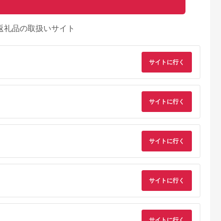
返礼品の取扱いサイト
サイトに行く
サイトに行く
サイトに行く
るさとチョイ
出典：ふるさとチョイ
出典：楽天ふるさと納
出典：ふるさとチョ
ス
ス
税
サイトに行く
咋市
北海道 中川町
茨城県 古河市
佐賀県 伊万里市
 真葉手マグカ
〈14番〉コーヒーカ
【ふるさと納税】
【伊万里焼】伊万里
セット
ップ・ソーサーセット
HARIO 香りマグカッ
レクション 唐草 マグ
プ［HKM-1T］｜ハリ
カップ 056-H456
5.0
5.0
5.0
5.0
オ おしゃれ 耐熱 ガラ
0,000
14,500
5,000
21,000
ス 食器 器 グラス コ
サイトに行く
円
寄付金額:
円
寄付金額:
円
寄付金額:
円