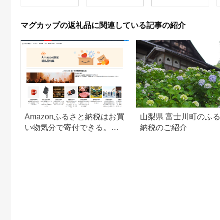
or スチールグレー）
【福井県 伝統工芸品
陶器 陶磁器 マグカッ
マグカップの返礼品に関連している記事の紹介
プ コーヒーカップ お
しゃれ】【選べる2
色】
Amazonふるさと納税はお買
山梨県 富士川町のふ
い物気分で寄付できる。
納税のご紹介
Amazonふるさと納税限定の
返礼品も登場