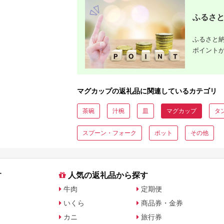
ふるさと
ふるさと納
ポイント
マグカップの返礼品に関連しているカテゴリ
茶碗
汁椀
皿
マグカップ
タ
スプーン・フォーク
ポット
その他
す
人気の返礼品から探す
牛肉
定期便
いくら
商品券・金券
カニ
旅行券