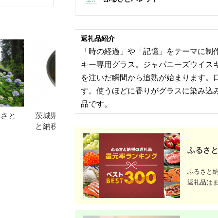
morning mist 食器 皿
【BIRDS’ WORDS】
[CF001]
返礼品紹介
「時の経過」や「記憶」をテーマに制
キー専用グラス。ジャパニーズウイス
を注いだ瞬間から追熟が始まります。
す。使うほどに香りがグラスに染み込
品です。
るさと
茨城県 常陸大宮市のふるさ
佐賀県 有田町のふ
と納税のご紹介
税のご紹介
ふるさと
ふるさと
返礼品は