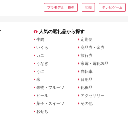
プラモデル・模型
印鑑
テレビゲーム
す
人気の返礼品から探す
牛肉
定期便
いくら
商品券・金券
カニ
旅行券
うなぎ
家電・電化製品
うに
自転車
米
日用品
果物・フルーツ
化粧品
ビール
アクセサリー
菓子・スイーツ
その他
おせち