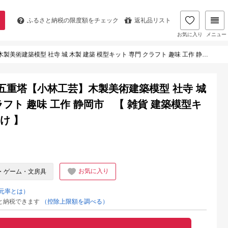
ふるさと納税の
限度額をチェック
返礼品リスト
お気に入り
メニュー
木製 建築 模型キット 専門 クラフト 趣味 工作 静岡市 【 雑貨 建築模型キット 簡単 木製キット 中級者向け 】
寺 五重塔【小林工芸】木製美術建築模型 社寺 城
ラフト 趣味 工作 静岡市 【 雑貨 建築模型キ
け 】
お気に入り
・ゲーム・文房具
元率とは）
と納税できます
（控除上限額を調べる）
E MALLふる
出典：JRE MALLふる
出典：JRE MALLふる
出典：楽天ふるさと