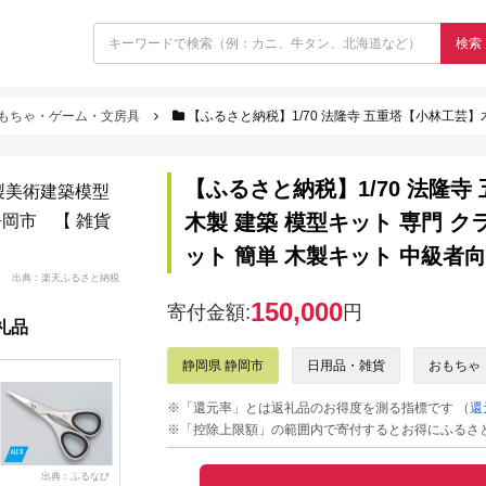
検索
もちゃ・ゲーム・文房具
【ふるさと納税】1/70 法隆寺 五重塔【小林工芸】木製美術建築模型 社寺 城 
【ふるさと納税】1/70 法隆
木製 建築 模型キット 専門 ク
ット 簡単 木製キット 中級者向
出典：楽天ふるさと納税
150,000
寄付金額:
円
礼品
静岡県 静岡市
日用品・雑貨
おもちゃ
※「還元率」とは返礼品のお得度を測る指標です
（還
※「控除上限額」の範囲内で寄付するとお得にふるさ
出典：ふるなび
出典：JRE MALLふる
出典：ふるさとチョイ
出典：JR