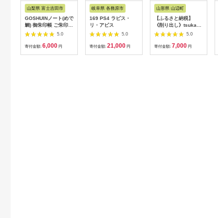
税
山梨県 富士吉田市
岐阜県 各務原市
山形県 山辺町
GOSHUINノート(めで
169 PS4 ラピス・
【ふるさと納税】
鯛) 御朱印帳 ご朱印
リ・アビス
《削り出し》tsukasu
神社 お寺 おしゃれ 旅
ペン立て（アルミ製）
5.0
5.0
5.0
行 雑貨 小物 機織り
送料無料 F20A-956
6,000
21,000
7,000
手製本
寄付金額:
円
寄付金額:
円
寄付金額:
円