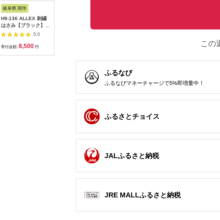
さと納税
ス
岐阜県 関市
奈良県 桜井市
京都 府京都市
茨城県 小
H9-136 ALLEX 刺繍
AB-53.【新しいスタ
【王冠化学工業所】ゴ
ぺんてる 
はさみ【ブラック】
ートに】木製ボールペ
ンドラパステル66色
ヨン 8色セ
（CD-110 11055B）
ン さくら小町
セット（パステル紙付
5.0
5.0
5.0
き）［ 京都 セット 伝
この
8,500
15,000
30,000
1
統 和 ご当地 お取り寄
寄付金額:
円
寄付金額:
円
寄付金額:
円
寄付金額:
せ 贈り物 家庭用 自宅
用 贈答品 贈答用 お祝
い 内祝い ギフト プレ
ふるなび
ゼント おすすめ 人気
パステル アート 色 絵
ふるなびマネーチャージで5%即増量中！
具 画材 絵画 アート
文具 ハンドメイド 手
づくり 最高級 高級 ロ
ングセラー ブランド
メーカー 趣味 癒し セ
ふるさとチョイス
ラピー 日本初 ドール
人形 歴史 受賞 ］
JALふるさと納税
JRE MALLふるさと納税