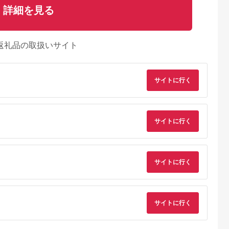
さと納税
さと納税
さと納税
詳細を見る
美玉市
京都 府京都市
北海道 置戸町
大阪府 忠岡町
アートクレ
【ボークス】鉄道模型
木のしおり3枚セット
【ふるさと納税】ス
ット 33-N
SRS EF13凸形 前期
（材質：サクラ、ク
パーさらりん 女性用
型 1次改装後・台型端
リ、カツラ各1枚 計3
Mサイズ ベージュ 1
5.0
5.0
5.0
5.0
梁・補機室天蓋有り［
枚）OTA001
枚 失禁パンツ (尿も
返礼品の取扱いサイト
1,000
140,000
6,000
10,000
京都 ホビーショップ
れパンツ)
円
寄付金額:
円
寄付金額:
円
寄付金額:
円
造形村 SRS 機関車 鉄
【1268684】
道 完成品 人気 おすす
め ギフト プレゼント
通販 送料無料 ふるさ
サイトに行く
と納税 ］
サイトに行く
サイトに行く
サイトに行く