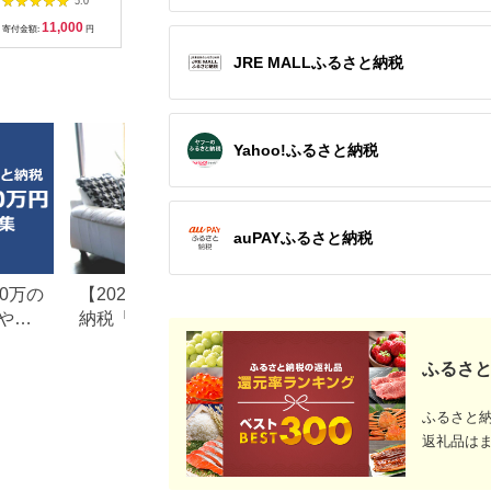
5.0
5.0
5.0
具
12本パック
ック
A 1ポー
11,000
10,000
12,000
1
LR6Bbp/12S
式プラグ 
寄付金額:
円
寄付金額:
円
寄付金額:
円
寄付金額:
PSE適合
(MOT-
JRE MALLふるさと納税
ACPD35
ルアイリス
県 海老名
Yahoo!ふるさと納税
auPAYふるさと納税
0万の
【2026年最新版】ふるさと
楽天ふるさと納税
や子
納税「食べ物以外」返礼品
りの家電探し。お
の還元率ランキング！
ンキングまとめ
ふるさと
ふるさと
返礼品は