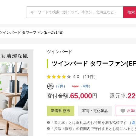
検索
ツインバード タワーファン(EF-D914B)
ツインバード
ツインバード タワーファン(EF-D
4.0 （11件）
（7件）
（4件）
65,000
22
寄付金額:
円
還元率:
お気
新潟県 燕市
家電・電化製品
※「還元率」とは返礼品のお得度を測る指標です
（還
※「控除上限額」の範囲内で寄付するとお得にふるさ