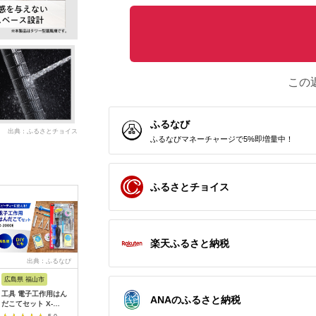
この
ふるなび
出典：ふるさとチョイス
ふるなびマネーチャージで5%即増量中！
ふるさとチョイス
楽天ふるさと納税
出典：ふるなび
出典：JRE MALLふる
出典：ふるなび
出
さと納税
広島県 福山市
宮城県 角田市
大阪府 貝塚市
神奈川県 
工具 電子工作用はん
【単3×72本】乾電池
乾電池エボルタNEO
MOTTER
ANAのふるさと納税
だこてセット X-
BIGCAPA basic plus
単3・4形 計20本 アル
AC充電器 
2000E[BAEG004]工
アルカリ乾電池 単3形
カリ乾電池 パナソニ
USB-C 1