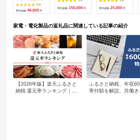
5.0
5.0
ヤー ヘアケア 髪 エス
iPhoneSE 3 128GB
217BK【1642626】
5.0
150,000
25,000
テ ギフト ラッピング
SIMロック解除済 本
寄付金額:
円
寄付金額:
円
46,000
寄付金額:
円
贈呈品 プレゼント 母
体のみ ｜ 中古 再生品
の日 母の日準備 母の
本体 端末
日ギフト [EV08-NT]
家電・電化製品の返礼品に関連している記事の紹介
【2026年版】楽天ふるさと
ふるさと納税、年収60
納税 還元率ランキング｜高
寄付額を解説。共働き
還元率返礼品をジャンル別
どもがいる場合も
に比較