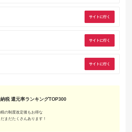
5.0
5.0
5.0
5.0
ト 折りたたみ
USB-C×1ポート、
ャノン 一眼 家電
1,000
600,000
15,000
657,000
急速充電
USB-A×1ポート 合計
_0022C
円
寄付金額:
円
寄付金額:
円
寄付金額:
円
製品 2年保証
最大63W AC充電器
かしこく充電 ２年保
サイトに行く
WU1) ペー
証（MOT-
【 神奈川
ACPD65WU1） パ
市 】
ウダーブルー
サイトに行く
サイトに行く
でこだわ
すすめラ
納税 還元率ランキングTOP300
納税の制度改定後もお得な
まだまだたくさんあります！