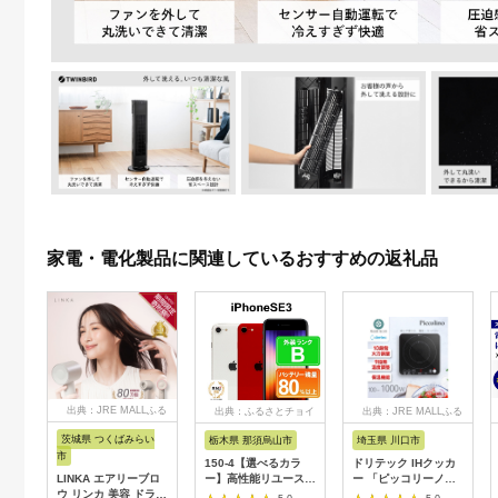
家電・電化製品に関連しているおすすめの返礼品
出典：JRE MALLふる
出典：ふるさとチョイ
出典：JRE MALLふる
さと納税
ス
さと納税
茨城県 つくばみらい
栃木県 那須烏山市
埼玉県 川口市
市
150-4【選べるカラ
ドリテック IHクッカ
LINKA エアリーブロ
ー】高性能リユース
ー 「ピッコリーノ」
ウ リンカ 美容 ドライ
スマホ Apple
ブラック DI-