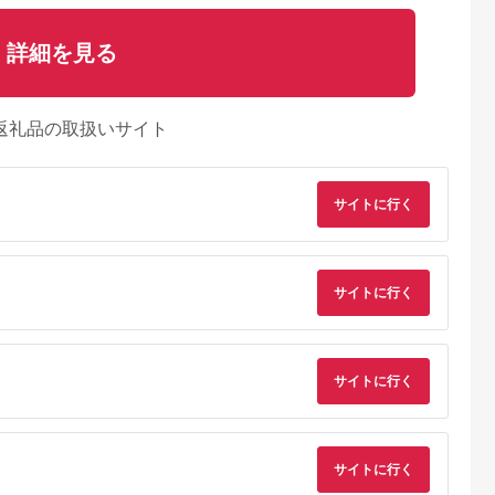
詳細を見る
返礼品の取扱いサイト
サイトに行く
サイトに行く
サイトに行く
典：ふるなび
出典：ふるなび
出典：ふるなび
出典：JRE MALLふ
さと納
海老名市
静岡県 浜松市
神奈川県 海老名市
大分県 国東市
U(モッテル)
ピアノ HP702 ライト
MOTTERU(モッテ
【Canon】 キヤノン
サイトに行く
PD35W
オーク調 設置作業付
ル) Power
ミラーレス カメラ
ポートUSB-
ピアノ
Delivery65W対応
EOS R7 ボディー キ