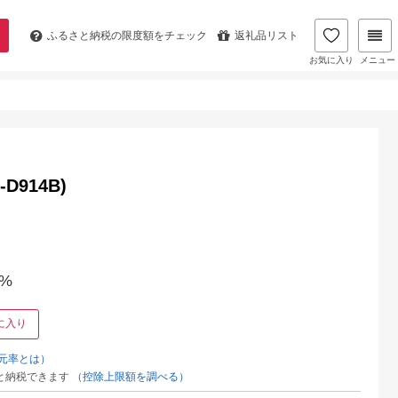
ふるさと納税の
限度額をチェック
返礼品リスト
お気に入り
メニュー
914B)
%
に入り
元率とは）
と納税できます
（控除上限額を調べる）