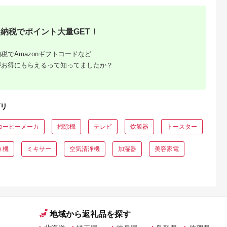
納税でポイント大量GET！
税でAmazonギフトコードなど
がお得にもらえるって知ってましたか？
リ
コーヒーメーカ
掃除機
テレビ
炊飯器
トースター
き機
ミキサー
空気清浄機
加湿器
美容家電
地域から返礼品を探す