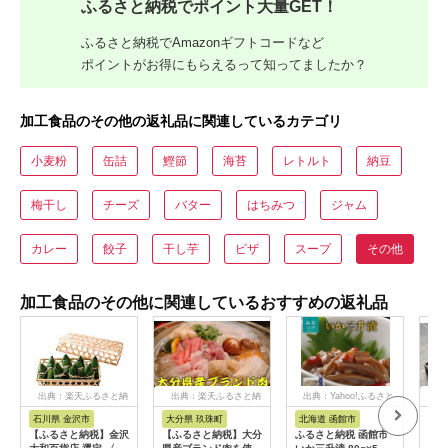
ふるさと納税でポイント大量GET！
ふるさと納税でAmazonギフトコードなど
ポイントがお得にもらえるって知ってましたか？
加工食品のその他の返礼品に関連しているカテゴリ
小麦粉
缶詰
鰹節
海苔
レトルト
納豆
梅干し
チーズ
バター
はちみつ
ジャム
カレー
餃子
干し芋
ピザ
スープ
その他
加工食品のその他に関連しているおすすめの返礼品
出典：楽天ふるさと納
出典：楽天ふるさと納
出典：Yahoo!ふるさと
出
税
税
納税
石川県 金沢市
大分県 玖珠町
北海道 函館市
神
【ふるさと納税】金沢
【ふるさと納税】大分
ふるさと納税 函館市
【ふ