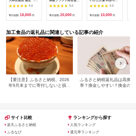
大和百貨店 選定 〈日
県産ブランド肉を使用
いか三升漬 80g×5パ
亭 
本料理銭屋〉笹おこ
した元力士が作るちゃ
ック_HD087-024
の魚
5.0
5.0
5.0
わ ZOー60
んこ鍋セット 2人前
の和
ーセ
18,000
20,000
10,000
寄付金額:
円
寄付金額:
円
寄付金額:
円
寄付
ず 
庭用
答用
せ 
加工食品の返礼品に関連している記事の紹介
暮 
奈川
【要注意】ふるさと納税、2026
ふるさと納税返礼品は高換金
年9月末までに寄付しないと損す
率？換金しやすい？換金の可
る可能性大｜10月からの制度変
について
更を解説
サイト比較
ランキングから探す
楽天ふるさと納税
人気ランキング
ふるなび
還元率ランキング