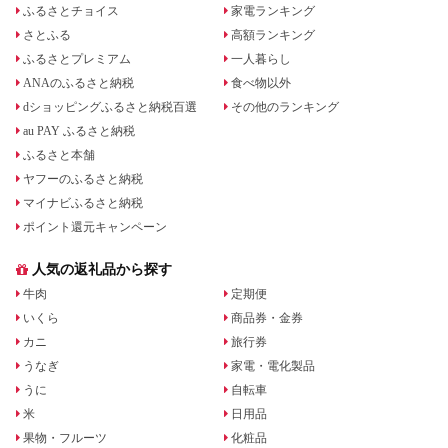
ふるさとチョイス
家電ランキング
さとふる
高額ランキング
ふるさとプレミアム
一人暮らし
ANAのふるさと納税
食べ物以外
dショッピングふるさと納税百選
その他のランキング
au PAY ふるさと納税
ふるさと本舗
ヤフーのふるさと納税
マイナビふるさと納税
ポイント還元キャンペーン
人気の返礼品から探す
牛肉
定期便
いくら
商品券・金券
カニ
旅行券
うなぎ
家電・電化製品
うに
自転車
米
日用品
果物・フルーツ
化粧品