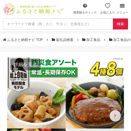
限度額をチェック
お気に入り
メニュー
検索
ふるさと納税ナビ TOP
返礼品検索
加工食品
加工食品の
詳細を見る