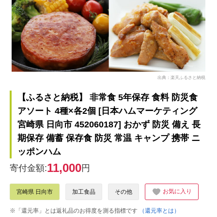
出典：楽天ふるさと納税
【ふるさと納税】 非常食 5年保存 食料 防災食
アソート 4種×各2個 [日本ハムマーケティング
宮崎県 日向市 452060187] おかず 防災 備え 長
期保存 備蓄 保存食 防災 常温 キャンプ 携帯 ニ
ッポンハム
11,000
寄付金額:
円
お気に入り
宮崎県 日向市
加工食品
その他
※「還元率」とは返礼品のお得度を測る指標です
（還元率とは）