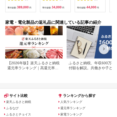
10ZWX(K) 5.5合
EGL-C1281【ホワイ
A120【HC チェスナ
《2025年モデル》
トシルバー】77685
ッツグレー、WG グレ
389,000
34,000
44,000
寄付金額:
円
寄付金額:
円
寄付金額:
円
寄付
F4N-0707
イッシュホワイト】大
阪府門真市 家電 電化
製品 キッチン家電 生
活家電 新生活 新生活
家電・電化製品の返礼品に関連している記事の紹介
応援
【2026年版】楽天ふるさと納税
ふるさと納税、年収600万の
還元率ランキング｜高還元率返
付額を解説。共働きや子ども
礼品をジャンル別に比較
いる場合も
サイト比較
ランキングから探す
楽天ふるさと納税
人気ランキング
ふるなび
還元率ランキング
ふるさとチョイス
家電ランキング