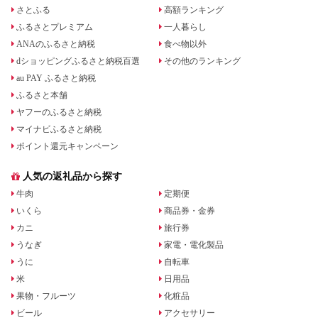
さとふる
高額ランキング
ふるさとプレミアム
一人暮らし
ANAのふるさと納税
食べ物以外
dショッピングふるさと納税百選
その他のランキング
au PAY ふるさと納税
ふるさと本舗
ヤフーのふるさと納税
マイナビふるさと納税
ポイント還元キャンペーン
人気の返礼品から探す
牛肉
定期便
いくら
商品券・金券
カニ
旅行券
うなぎ
家電・電化製品
うに
自転車
米
日用品
果物・フルーツ
化粧品
ビール
アクセサリー