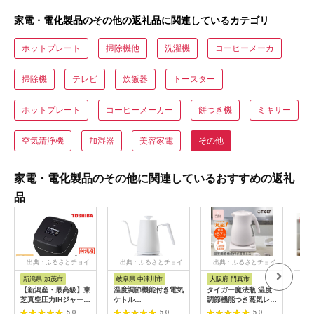
家電・電化製品のその他の返礼品に関連しているカテゴリ
ホットプレート
掃除機他
洗濯機
コーヒーメーカ
掃除機
テレビ
炊飯器
トースター
ホットプレート
コーヒーメーカー
餅つき機
ミキサー
空気清浄機
加湿器
美容家電
その他
家電・電化製品のその他に関連しているおすすめの返礼
品
出典：ふるさとチョイ
出典：ふるさとチョイ
出典：ふるさとチョイ
出
ス
ス
ス
新潟県 加茂市
岐阜県 中津川市
大阪府 門真市
宮
【新潟産・最高級】東
温度調節機能付き電気
タイガー魔法瓶 温度
ケト
芝真空圧力IHジャー炊
ケトル
調節機能つき蒸気レス
リッ
飯器 炎匠炊き RC-
（1200W/0.8L）
電気ケトル 1.2L PTV-
プ I
5.0
5.0
5.0