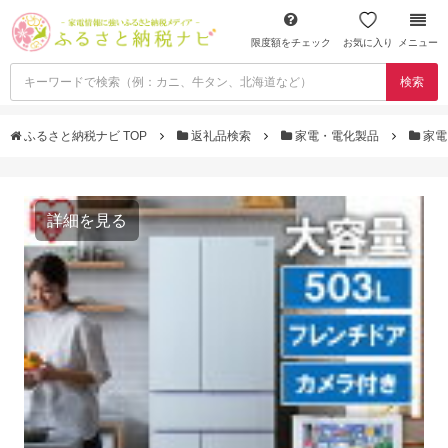
限度額をチェック
お気に入り
メニュー
検索
ふるさと納税ナビ TOP
返礼品検索
家電・電化製品
家電
詳細を見る