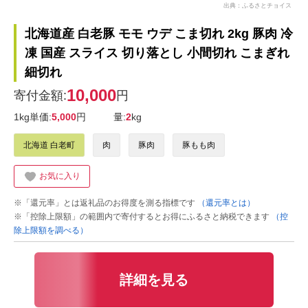
出典：ふるさとチョイス
北海道産 白老豚 モモ ウデ こま切れ 2kg 豚肉 冷
凍 国産 スライス 切り落とし 小間切れ こまぎれ
細切れ
10,000
寄付金額:
円
1kg単価:
5,000
円
量:
2
kg
北海道 白老町
肉
豚肉
豚もも肉
お気に入り
※「還元率」とは返礼品のお得度を測る指標です
（還元率とは）
※「控除上限額」の範囲内で寄付するとお得にふるさと納税できます
（控
除上限額を調べる）
詳細を見る