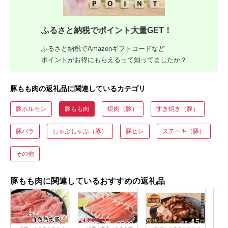
ふるさと納税でポイント大量GET！
ふるさと納税でAmazonギフトコードなど
ポイントがお得にもらえるって知ってましたか？
豚もも肉の返礼品に関連しているカテゴリ
豚ホルモン
豚もも肉
焼肉（豚）
すき焼き（豚）
豚バラ
しゃぶしゃぶ（豚）
豚ヒレ
ステーキ（豚）
その他
豚もも肉に関連しているおすすめの返礼品