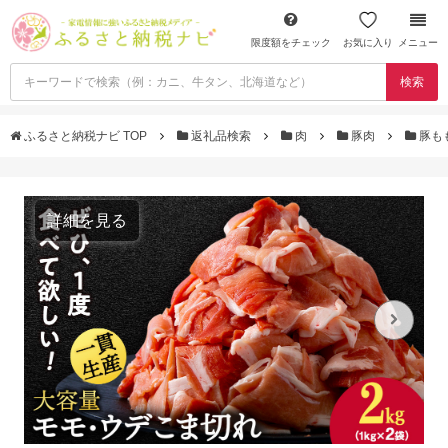
限度額をチェック
お気に入り
メニュー
検索
ふるさと納税ナビ TOP
返礼品検索
肉
豚肉
豚も
詳細を見る