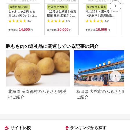
出典：ふるさとチョイ
出典：楽天ふるさと納
出典：ふるさとチョイ
出
ス
税
ス
青森県 鰺ヶ沢町
佐賀県 伊万里市
鹿児島県 日置市
佐
しゃぶしゃぶ肉 もも
【ふるさと納税】佐賀
No.1258 ＜選べる！
【ふ
肉 1kg (500g×2) コク
県産 豚肉 肥前さくら
＞訳あり！鹿児島県産
県産
のある旨味とジューシ
ポーク モモ スライス
焼豚スライス端材
ポー
5.0
5.0
5.0
ーさが特徴 長谷川の
約2.5kg 180-L044
(500g×3P・6P・
125
自然熟成豚 豚 ぶた ブ
3P×3回) 国産 九州産
14,500
20,000
10,000
寄付金額:
円
寄付金額:
円
寄付金額:
円
寄付
タ 豚肉 肉 お肉 しゃ
豚肉 お肉 モモ肉 もも
ぶしゃぶ しゃぶしゃ
焼豚 チャーシュー ト
ぶ用 しゃぶしゃぶ用
ッピング おかず おつ
肉 モモ肉 青森 青森県
まみ 小分け 数量限定
豚もも肉の返礼品に関連している記事の紹介
定期便 頒布会【薩摩
ファームブロスト】
北海道 留寿都村のふるさと納税
秋田県 大館市のふるさと納
のご紹介
ご紹介
サイト比較
ランキングから探す