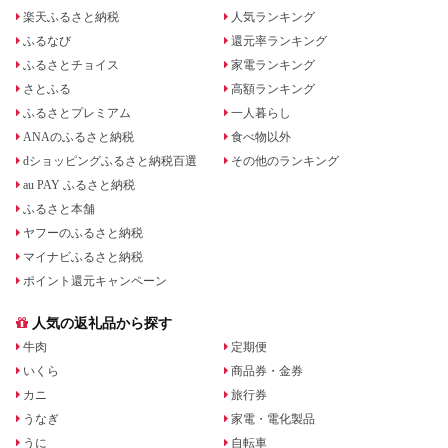
楽天ふるさと納税
人気ランキング
ふるなび
還元率ランキング
ふるさとチョイス
家電ランキング
さとふる
高額ランキング
ふるさとプレミアム
一人暮らし
ANAのふるさと納税
食べ物以外
dショッピングふるさと納税百選
その他のランキング
au PAY ふるさと納税
ふるさと本舗
ヤフーのふるさと納税
マイナビふるさと納税
ポイント還元キャンペーン
人気の返礼品から探す
牛肉
定期便
いくら
商品券・金券
カニ
旅行券
うなぎ
家電・電化製品
うに
自転車