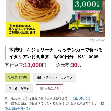
出典：ふるなび
木城町 キジョリーナ キッチンカーで食べる
イタリアンお食事券 3,000円分 K31_0005
10,000
30
寄付金額:
円
還元率:
%
宮崎県 木城町
旅行・チケット・カタログ
お気に入り
宿泊券・食事券
※「還元率」とは返礼品のお得度を測る指標です
（還元率とは）
※「控除上限額」の範囲内で寄付するとお得にふるさと納税できます
（控
除上限額を調べる）