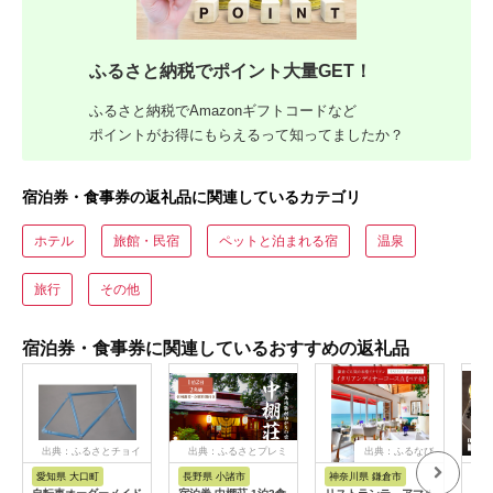
ふるさと納税でポイント大量GET！
ふるさと納税でAmazonギフトコードなど
ポイントがお得にもらえるって知ってましたか？
宿泊券・食事券の返礼品に関連しているカテゴリ
ホテル
旅館・民宿
ペットと泊まれる宿
温泉
旅行
その他
宿泊券・食事券に関連しているおすすめの返礼品
出典：ふるさとチョイ
出典：ふるさとプレミ
出典：ふるなび
ス
アム
愛知県 大口町
長野県 小諸市
神奈川県 鎌倉市
京