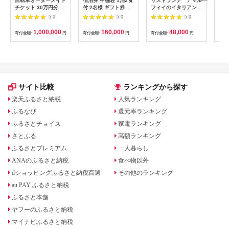
自転車オーダーメイド
宿泊券 中棚荘 1泊2食
リストランテ アマル
専門
チケット 30万円分
付 2名様 ギフト券 チ
フィイのイタリアンデ
菜と
【1360365】
ケット 券 宿泊 旅行
ィナーコースA ペア
池】
5.0
5.0
5.0
温泉 食事
券
鳥コ
064
1,000,000
160,000
48,000
寄付金額:
円
寄付金額:
円
寄付金額:
円
寄付
サイト比較
ランキングから探す
楽天ふるさと納税
人気ランキング
ふるなび
還元率ランキング
ふるさとチョイス
家電ランキング
さとふる
高額ランキング
ふるさとプレミアム
一人暮らし
ANAのふるさと納税
食べ物以外
dショッピングふるさと納税百選
その他のランキング
au PAY ふるさと納税
ふるさと本舗
ヤフーのふるさと納税
マイナビふるさと納税