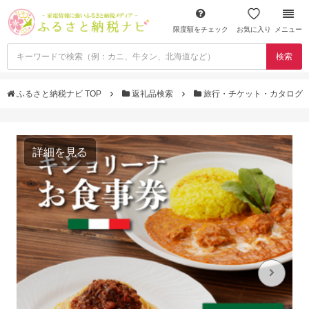
限度額をチェック
お気に入り
メニュー
検索
ふるさと納税ナビ TOP
返礼品検索
旅行・チケット・カタログ
詳細を見る