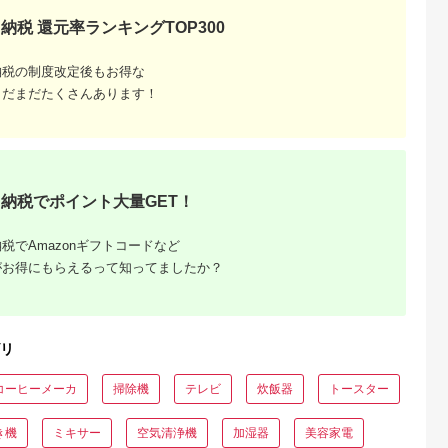
納税 還元率ランキングTOP300
納税の制度改定後もお得な
まだまだたくさんあります！
でこだわ
すすめラ
納税でポイント大量GET！
税でAmazonギフトコードなど
がお得にもらえるって知ってましたか？
リ
コーヒーメーカ
掃除機
テレビ
炊飯器
トースター
き機
ミキサー
空気清浄機
加湿器
美容家電