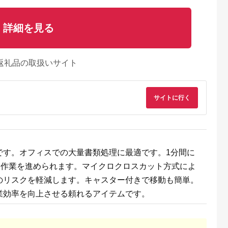
詳細を見る
返礼品の取扱いサイト
サイトに行く
E MALLふる
出典：ふるさとプレミ
出典：ふるなび
出典：JRE MALLふ
さと納税
アム
さと納
田市
福島県 磐梯町
静岡県 浜松市
大分県 国東市
2本】乾電池
SIGMA 56mm F1.4
ピアノ HP702 ライト
【Canon】 キヤノン
basic plus
DC DN |
オーク調 設置作業付
ミラーレス カメラ
です。オフィスでの大量書類処理に最適です。1分間に
 単3形
Contemporary【ソニ
ピアノ
EOS R7 ボディー キ
5.0
5.0
5.0
5.0
ク
ーEマウント】
ャノン 一眼 家電
に作業を進められます。マイクロクロスカット方式によ
0,000
231,000
600,000
657,000
12S
_0022C
円
寄付金額:
円
寄付金額:
円
寄付金額:
円
のリスクを軽減します。キャスター付きで移動も簡単。
業効率を向上させる頼れるアイテムです。