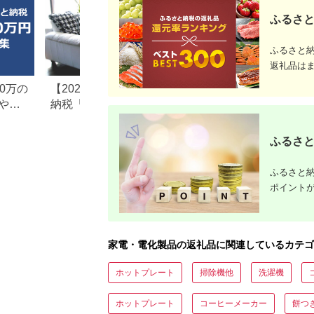
ふるさと
ふるさと
返礼品は
0万の
【2026年最新版】ふるさと
楽天ふるさと納税
や子
納税「食べ物以外」返礼品
りの家電探し。お
の還元率ランキング！
ンキングまとめ
ふるさと
ふるさと納
ポイント
家電・電化製品の返礼品に関連しているカテゴ
ホットプレート
掃除機他
洗濯機
ホットプレート
コーヒーメーカー
餅つ