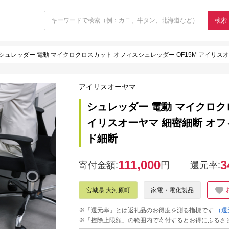
検索
シュレッダー 電動 マイクロクロスカット オフィスシュレッダー OF15M アイリスオ
アイリスオーヤマ
シュレッダー 電動 マイクロクロ
イリスオーヤマ 細密細断 オフ
ド細断
111,000
3
寄付金額:
円
還元率:
宮城県 大河原町
家電・電化製品
※「還元率」とは返礼品のお得度を測る指標です
（還
※「控除上限額」の範囲内で寄付するとお得にふるさ