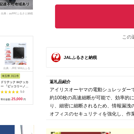
出典：auPAYふるさと納税
この
JALふるさと納税
出典：JRE MALLふる
出典：ふるなび
出典：ふるなび
出典：JR
さと納税
埼玉県 川口市
広島県 福山市
大阪府 貝塚市
宮城県 角
返礼品紹介
ドリテック IHクッカ
工具 電子工作用はん
乾電池エボルタNEO
【単3×7
ー 「ピッコリーノ」
だこてセット X-
単3・4形 計20本 アル
BIGCAPA 
アイリスオーヤマの電動シュレッダー
ブラック DI-
2000E[BAEG004]工
カリ乾電池 パナソニ
アルカリ乾電池
5.0
5.0
5.0
217BK【1642626】
具
ック
12本パッ
約100枚の高速細断が可能で、効率的
25,000
11,000
12,000
1
LR6Bbp/
寄付金額:
円
寄付金額:
円
寄付金額:
円
寄付金額:
り、細密に細断されるため、情報漏洩
オフィスのセキュリティを強化し、作