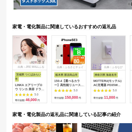
家電・電化製品に関連しているおすすめの返礼品
出典：JRE MALLふる
出典：ふるさとチョイ
出典：ふるなび
さと納税
ス
茨城県 つくばみらい
栃木県 那須烏山市
神奈川県 海老名市
市
150-4【選べるカラ
MOTTERU(モッテル)
LINKA エアリーブロ
ー】高性能リユース
AC充電器 PD35W
ウ リンカ 美容 ドライ
スマホ Apple
USB-C 1ポートUSB-
5.0
5.0
ヤー ヘアケア 髪 エス
iPhoneSE 3 128GB
A 1ポート 折りたたみ
5.0
150,000
11,000
テ ギフト ラッピング
SIMロック解除済 本
式プラグ 急速充電
寄付金額:
円
寄付金額:
円
46,000
寄付金額:
円
贈呈品 プレゼント 母
体のみ ｜ 中古 再生品
PSE適合製品 2年保証
の日 母の日準備 母の
本体 端末
(MOT-
日ギフト [EV08-NT]
ACPD35WU1) ペー
家電・電化製品の返礼品に関連している記事の紹介
ルアイリス【 神奈川
県 海老名市 】