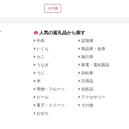
その他
す
人気の返礼品から探す
牛肉
定期便
いくら
商品券・金券
カニ
旅行券
うなぎ
家電・電化製品
うに
自転車
米
日用品
果物・フルーツ
化粧品
ビール
アクセサリー
菓子・スイーツ
その他
おせち