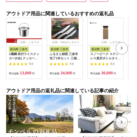
アウトドア用品に関連しているおすすめの返礼品
出典：ふるラボ
出典：Yahoo!ふるさと
出典：ふるラボ
出典
納税
新潟県 三条市
新潟県 三条市
新潟県 三条市
京
3層鋼 段付ライスクッ
ふるさと納税 三条市
スノーピーク ステン
Tra
カー(5合) クッカー
包丁3本セット 三徳・
レス真空ボトルタイプ
ヘキ
CAPTAIN STAG キャ
牛刀・ペティナイフ
M500サンド TW-501-
ンプ
5.0
5.0
5.0
プテンスタッグ キッ
燕三条製 [村斗 Fit-
SN Snow Peak キャ
中
チン用品 アウトドア
Line]【020P099】
ンプ用品 アウトドア
712
13,000
34,000
30,000
寄付金額:
円
寄付金額:
円
寄付金額:
円
寄付
用品 キャンプ用品 防
用品 防災 防災グッズ
】
災 防災グッズ 防災用
防災用品
品 【013S070】
【032S033】
アウトドア用品の返礼品に関連している記事の紹介