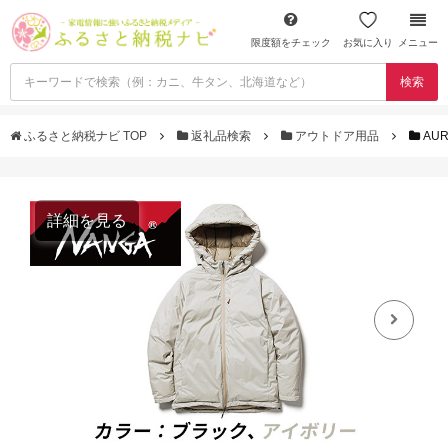
限度額をチェック
お気に入り
メニュー
検索
ふるさと納税ナビ TOP
返礼品検索
アウトドア用品
AU
詳細を見る