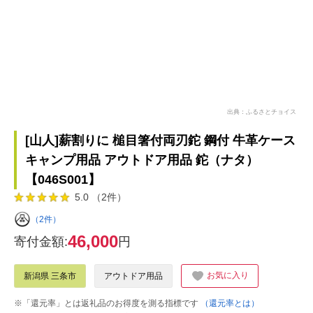
出典：ふるさとチョイス
[山人]薪割りに 槌目箸付両刃鉈 鋼付 牛革ケース
キャンプ用品 アウトドア用品 鉈（ナタ）
【046S001】
5.0 （2件）
（2件）
46,000
寄付金額:
円
お気に入り
新潟県 三条市
アウトドア用品
※「還元率」とは返礼品のお得度を測る指標です
（還元率とは）