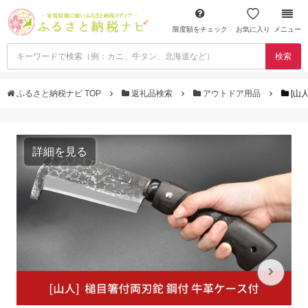
限度額をチェック
お気に入り
メニュー
検索
ふるさと納税ナビ TOP
返礼品検索
アウトドア用品
[山
詳細を見る