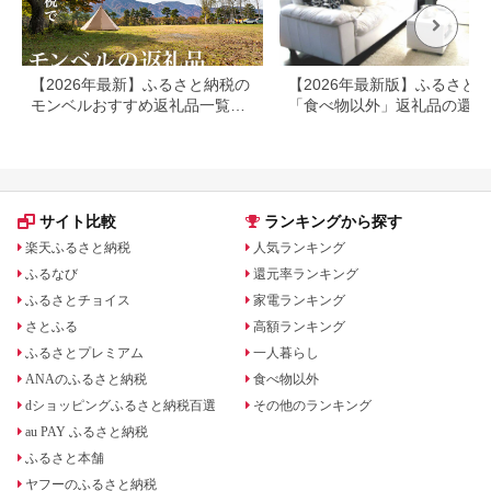
【2026年最新】ふるさと納税の
【2026年最新版】ふるさと
モンベルおすすめ返礼品一覧｜
「食べ物以外」返礼品の還元
ポイントバウチャー・アウトド
ランキング！
ア用品を紹介
サイト比較
ランキングから探す
楽天ふるさと納税
人気ランキング
ふるなび
還元率ランキング
ふるさとチョイス
家電ランキング
さとふる
高額ランキング
ふるさとプレミアム
一人暮らし
ANAのふるさと納税
食べ物以外
dショッピングふるさと納税百選
その他のランキング
au PAY ふるさと納税
ふるさと本舗
ヤフーのふるさと納税