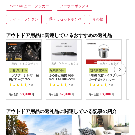
バーべキュー・クッカー
クーラーボックス
ライト・ランタン
薪・カセットボンベ
その他
アウトドア用品に関連しているおすすめの返礼品
出典：ふるさとチョイ
出典：Yahoo!ふるさと
出典：ふるラボ
出
ス
納税
京都 府京都市
岐阜県 関市
新潟県 三条市
新
【デグナー】レザー金
ふるさと納税 関市
3層鋼 段付ライスクッ
ふる
襴グローブ [TG-
MCUSTA SENGOKU
カー(5合) クッカー
包丁
101KF] カラー：桧垣
”織田信長”
CAPTAIN STAG キャ
牛刀
5.0
5.0
5.0
桜-ブラック【サイズ
プテンスタッグ キッ
燕三条
選択可能】［ 京都 バ
チン用品 アウトドア
Lin
33,000
87,000
13,000
寄付金額:
円
寄付金額:
円
寄付金額:
円
寄付
イクギア グローブ 人
用品 キャンプ用品 防
気 おすすめ 革 レザー
災 防災グッズ 防災用
ツーリング ライダー
品 【013S070】
バイカー バイク ブラ
アウトドア用品の返礼品に関連している記事の紹介
ンド メーカー ギア パ
ーツ ］