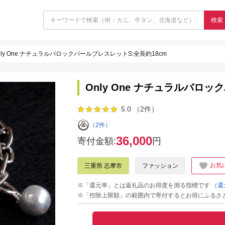
検索
nly One ナチュラルバロックパールブレスレットS:全長約18cm
Only One ナチュラルバロッ
5.0 （2件）
（2件）
36,000
寄付金額:
円
お気
三重県 志摩市
ファッション
※「還元率」とは返礼品のお得度を測る指標です
（還
※「控除上限額」の範囲内で寄付するとお得にふるさ