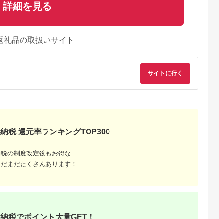
詳細を見る
返礼品の取扱いサイト
サイトに行く
Lふるさと納税
出典：ふるなび
出典：Yahoo!ふるさと
出典：Yahoo!ふるさ
納税
納
崎市
京都 府綾部市
山梨県 甲府市
山梨県 甲府市
納税 還元率ランキングTOP300
 バッグに
ラウンド本革長財布
ふるさと納税 甲府市
ふるさと納税 甲府市
えるロングリ
コニャック / 財布 本
K18YG ハーフエタニ
[MADE IN
兵庫県たつ
革 ギフト 綾部市 / い
ティダイヤフープピア
KOFU]PT900 ダイヤ
5.0
5.0
5.0
5.0
納税の制度改定後もお得な
牛革
のうえ製作所
ス Sサイズ 0.2ct TI-
パヴェラウンドピア
2,000
100,000
396,000
684,000
1279710】
［BSAQ017］
011
Lサイズ TI-436
円
寄付金額:
円
寄付金額:
円
寄付金額:
円
まだまだたくさんあります！
納税でポイント大量GET！