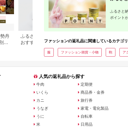
ふるさと納
ポイント
伊勢丹
ふるさと納税 ダイヤモンド
【2026年最新版】
ファッションの返礼品に関連しているカテゴリ
剖。
おすすめランキング【2026
納税「食べ物以外
年最新】ネックレス・ピア
の還元率ランキン
服
ファッション雑貨・小物
鞄
ア
ス・指輪の還元率を比較
す
人気の返礼品から探す
牛肉
定期便
いくら
商品券・金券
カニ
旅行券
うなぎ
家電・電化製品
うに
自転車
米
日用品