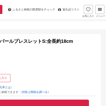
ふるさと納税の
限度額をチェック
返礼品リスト
お気に入り
メニュー
クパールブレスレットS:全長約18cm
に入り
元率とは）
と納税できます
（控除上限額を調べる）