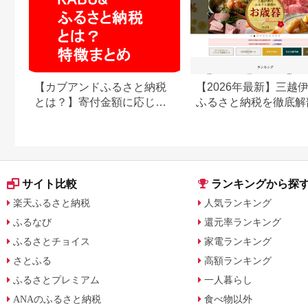
【カブアンドふるさと納税
【2026年最新】三越
とは？】寄付金額に応じて
ふるさと納税を徹底解
株がもらえるサービス
強みと弱みを解説
サイト比較
ランキングから探
楽天ふるさと納税
人気ランキング
ふるなび
還元率ランキング
ふるさとチョイス
家電ランキング
さとふる
高額ランキング
ふるさとプレミアム
一人暮らし
ANAのふるさと納税
食べ物以外