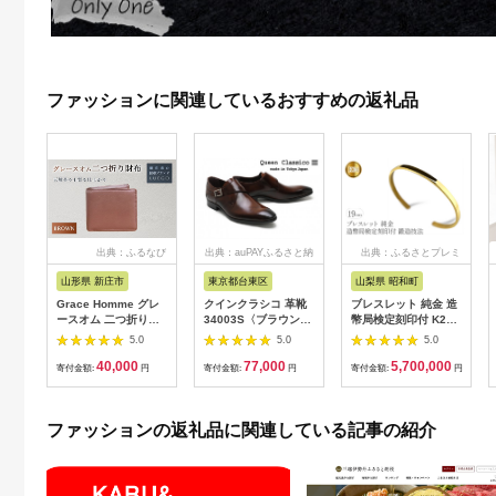
ファッションに関連しているおすすめの返礼品
出典：ふるなび
出典：auPAYふるさと納
出典：ふるさとプレミ
税
アム
山形県 新庄市
東京都台東区
山梨県 昭和町
Grace Homme グレ
クインクラシコ 革靴
ブレスレット 純金 造
ースオム 二つ折り財
34003S〈ブラウン〉
幣局検定刻印付 K24
布/ブラウン 入学祝い
(サイズ：26.0cm)
鍛造技法 幅4㎜ 腕周
5.0
5.0
5.0
卒業祝い 就職祝い 退
り19㎝ 管理番号
40,000
77,000
5,700,000
職祝い 贈り物 贈答 ギ
210204105s
寄付金額:
円
寄付金額:
円
寄付金額:
円
フト 人気 誕生日 プレ
SWAA081
ゼント 母の日 父の日
山形県 新庄市 F3S-
ファッションの返礼品に関連している記事の紹介
0620