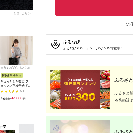
出典：ふるラボ
この
ふるなび
ふるなびマネーチャージで5%即増量中！
出典：auPAYふるさと納
出典：ふるなび
出典：ふるさとプレミ
出典：JA
税
アム
和歌山県 御坊市
東京都墨田区
山梨県 富士河口湖町
兵庫県 尼
ふるさと
ちょっとした贅沢!フ
長財布 メンズ ブラッ
郡内織物「富士桜工
パスケース
ォックス毛皮手提げバ
ク マットクロコ 財布
房」シルクネクタイ紺
提げて使
ッグ ブラック
長財布
無地 三段縞 ネイビー
ール付き 
5.0
5.0
5.0
ふるさと
FAA1054
の市産
44,000
737,000
30,000
2
HEDGE【
寄付金額:
円
寄付金額:
円
寄付金額:
円
寄付金額:
返礼品は
ふるさと