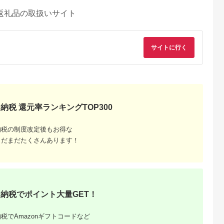
返礼品の取扱いサイト
サイトに行く
納税 還元率ランキングTOP300
納税の制度改定後もお得な
まだまだたくさんあります！
典：ふるラボ
出典：ふるラボ
出典：ふるさとチョイ
出典：ふるな
ス
山市
長野県 飯田市
愛知県 岡崎市
北海道 紋別市
ITA 日葵ボ
光美容器 ケノン KE-
三河のジビエ ペット
4-4 毛(もう)かわいす
毛混 敷布
NON マットブラック
フード 仔犬、成犬
ぎ！キーホルダー
ブルロング
｜ 家電 美容器 電気
シニア犬用「ミンチ
5.0
5.0
5.0
5.0
業150年の
男女兼用 髭 ムダ毛処
肉」【1520485】
納税でポイント大量GET！
8,000
233,000
15,000
4,000
績
理 サロン 全身 贈答
円
寄付金額:
円
寄付金額:
円
寄付金額:
円
36】
ギフト プレゼント 美
顔器 オススメ 人気 エ
税でAmazonギフトコードなど
ステ うぶ毛 VIO 肌用