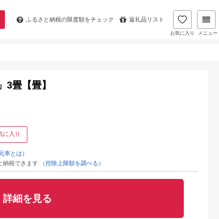
ふるさと納税の
限度額をチェック
返礼品リスト
お気に入り
メニュー
」3畳【畳】
気に入り
元率とは）
と納税できます
（控除上限額を調べる）
詳細を見る