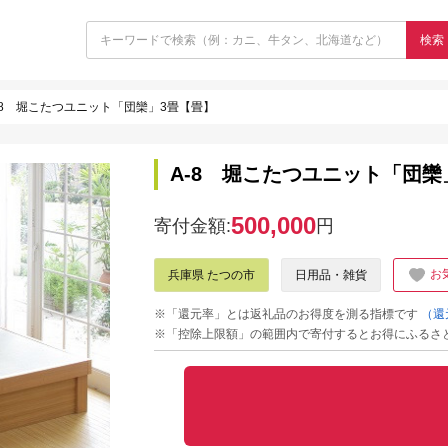
検索
-8 堀こたつユニット「団欒」3畳【畳】
A-8 堀こたつユニット「団欒
500,000
寄付金額:
円
お
兵庫県 たつの市
日用品・雑貨
※「還元率」とは返礼品のお得度を測る指標です
（還
※「控除上限額」の範囲内で寄付するとお得にふるさ