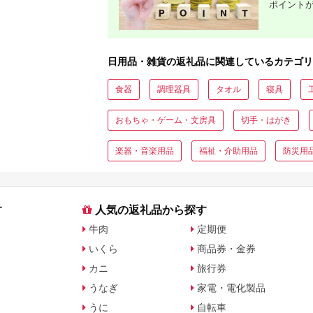
ポイント
日用品・雑貨の返礼品に関連しているカテゴリ
食器
調理器具
タオル
寝具
おもちゃ・ゲーム・文房具
切手・はがき
楽器・音楽用品
福祉・介助用品
防災用
す
人気の返礼品から探す
牛肉
定期便
いくら
商品券・金券
カニ
旅行券
うなぎ
家電・電化製品
うに
自転車