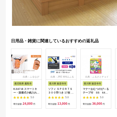
日用品・雑貨に関連しているおすすめの返礼品
出典：ふるなび
出典：JRE MALLふる
出典：ふるさとチョイ
さと納税
ス
鹿児島県 霧島市
香川県 観音寺市
香川県 観音寺市
K-047-B スマートキ
ソフィ ＳＰＯＲＴＳ
マナーおむつのび～る
ー・脱着式小銭入れ付
３００羽つき 17枚 ×8
テープ付 SS 64枚
きキーケース＜キャメ
日用品 生理用品 ナプ
× 6袋
5.0
5.0
5.0
ル＞【m's】霧島市 革
キン ずれに強い スポ
24,000
13,000
36,000
革製品 牛革 本革 ヌメ
ーツ用 ユニチャーム
寄付金額:
円
寄付金額:
円
寄付金額:
円
革 キーケース コイン
ケース 小銭入れ ハン
ドメイド 手作り