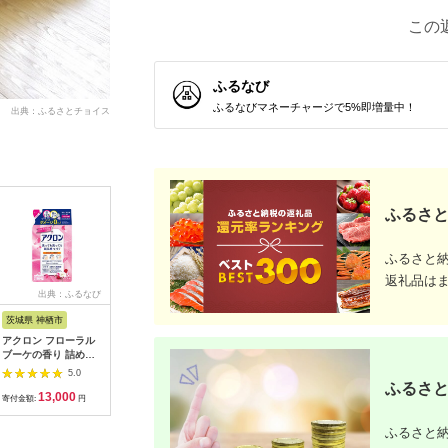
この
ふるなび
ふるなびマネーチャージで5%即増量中！
出典：ふるさとチョイス
ふるさと
ふるさと
返礼品は
出典：ふるなび
出典：JRE MALLふる
出典：ふるさと本舗
出
さと納税
茨城県 神栖市
神奈川県 鎌倉市
大阪府 河内長野市
栃木県 小
アクロン フローラル
【鎌倉天幕】ふるさと
観葉植物 ビカクシダ
APHROD
ブーケの香り 詰め替
納税限定品 GL
Pegasusコルク仕立
リューム羊
え用12袋 セット おし
CHAIR／SAFARI 折り
て | コウモリラン 壁
団セミダ
5.0
5.0
5.0
ゃれ着用
畳み式アウトドアチェ
掛け 板付け インテリ
日本製 創
ふるさと
13,000
60,000
37,000
4
ア(座面生地・２枚使
ア 室内 4月-12月発送
信頼と実
寄付金額:
円
寄付金額:
円
寄付金額:
円
寄付金額:
い) KTM-CHSF
【10983
ふるさと納