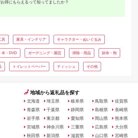
がお得にもらえるって知ってましたか？
国産 日本製 安心 安全
高性能 フィルター 高
速連射 飯田市 長野県
信州 南信州 | 長野県
飯田市
工具
家具・インテリア
キャラクター・ぬいぐるみ
本・DVD
ガーデニング・園芸
掃除・用品
財布・鞄
品
トイレットペーパー
ティッシュ
その他
地域から返礼品を探す
北海道
埼玉県
岐阜県
鳥取県
佐賀県
青森県
千葉県
静岡県
島根県
長崎県
岩手県
東京都
愛知県
岡山県
熊本県
宮城県
神奈川県
三重県
広島県
大分県
秋田県
新潟県
滋賀県
山口県
宮崎県