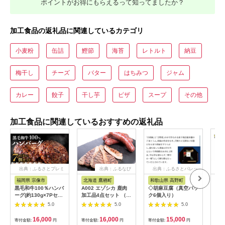
ポイントがお得にもらえるって知ってましたか？
加工食品の返礼品に関連しているカテゴリ
小麦粉
缶詰
鰹節
海苔
レトルト
納豆
梅干し
チーズ
バター
はちみつ
ジャム
カレー
餃子
干し芋
ピザ
スープ
その他
加工食品に関連しているおすすめの返礼品
出典：ふるさとプレミ
出典：ふるなび
出典：ふるさとパレッ
出
アム
ト
福岡県 宗像市
北海道 鷹栖町
和歌山県 高野町
北
黒毛和牛100％ハンバ
A002 エゾシカ 鹿肉
◇胡麻豆腐（真空パッ
ーグ(約130g×7Pセッ
加工品4点セット （
ク6個入り）
ト)【魚住商店】
肩ローススライス エ
5.0
5.0
5.0
_HA1521
ゾ鹿ジャーキー スモ
ークハムか生ハムのい
16,000
16,000
15,000
寄付金額:
円
寄付金額:
円
寄付金額:
円
寄付
ずれか ソーセージか