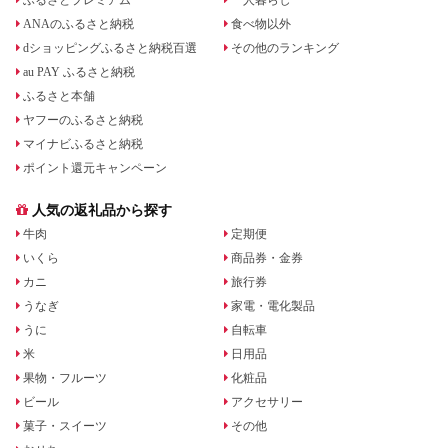
ANAのふるさと納税
食べ物以外
dショッピングふるさと納税百選
その他のランキング
au PAY ふるさと納税
ふるさと本舗
ヤフーのふるさと納税
マイナビふるさと納税
ポイント還元キャンペーン
人気の返礼品から探す
牛肉
定期便
いくら
商品券・金券
カニ
旅行券
うなぎ
家電・電化製品
うに
自転車
米
日用品
果物・フルーツ
化粧品
ビール
アクセサリー
菓子・スイーツ
その他