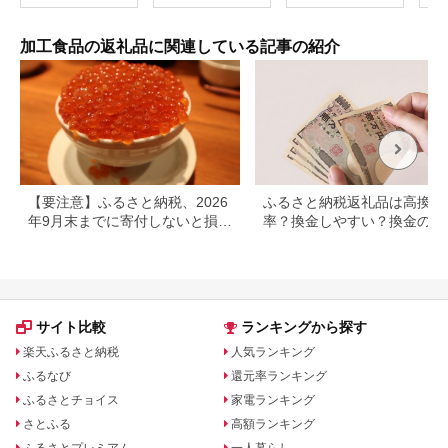
ベーコンのいずれか
） 北海道 鷹栖町 ロー
ス もも肉 使用 高たん
加工食品の返礼品に関連している記事の紹介
ぱく 低脂肪 山恵 鹿肉
ジビエ
【要注意】ふるさと納税、2026
ふるさと納税返礼品は高換金
年9月末までに寄付しないと損す
率？換金しやすい？換金の可
る可能性大｜10月からの制度変
について
更を解説
サイト比較
ランキングから探す
楽天ふるさと納税
人気ランキング
ふるなび
還元率ランキング
ふるさとチョイス
家電ランキング
さとふる
高額ランキング
ふるさとプレミアム
一人暮らし