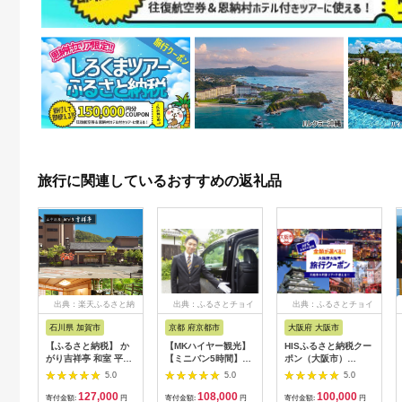
旅行に関連しているおすすめの返礼品
出典：楽天ふるさと納
出典：ふるさとチョイ
出典：ふるさとチョイ
税
ス
ス
石川県 加賀市
京都 府京都市
大阪府 大阪市
【ふるさと納税】 か
【MKハイヤー観光】
HISふるさと納税クー
がり吉祥亭 和室 平日
【ミニバン5時間】ド
ポン（大阪市）
限定 ペア宿泊券 1泊2
ライバーとめぐるとっ
30,000円分_OS039-
5.0
5.0
5.0
食付 2名 ペア 食事付
ておきの京都観光（3
0001-07
127,000
108,000
100,000
温泉 宿泊券 旅行 トラ
／21-6／20・10／1-
寄付金額:
円
寄付金額:
円
寄付金額:
円