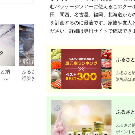
旅行券 兵庫県 香美町
館 ホテル カフェ レジ
シェンダ ヴィソン マ
豆町
むパッケージツアーに使えるこのクー
カニ 温泉 海 観光 旅
ャー施設 地域商品券
ナーホテル ホテルチ
行 関西 ホテル 旅館
チケット 日光市
ケット ホテル宿泊券
田、関西、名古屋、福岡、北海道から
宿 体験 ギフト クーポ
[0292]
宿泊チケット 宿泊券
ン 宿泊 お泊り 国内旅
旅行宿泊券 観光宿泊
を計画するのに最適です。家族や友人
行 但馬牛 旅館 温泉宿
券 高級 高級宿 三重県
プレゼント 贈答 母の
多気町 AI-30
ださい。詳細は専用サイトで確認でき
日 25-09
ふるさと
さと納
ふるさと納税でもらえる旅
【2026年最新】ふ
ふるさと
ード
行券おすすめランキング
税 金券の返礼品ラ
返礼品は
【2026年最新版】還元率・
｜旅行券・食事券
旅行会社別で徹底比較
を比較
ふるさと
ふるさと納
ポイント