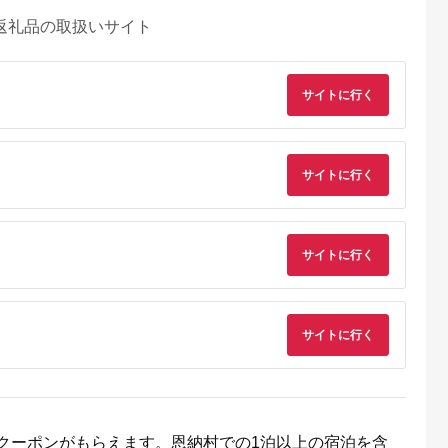
返礼品の取扱いサイト
サイトに行く
サイトに行く
サイトに行く
サイトに行く
天ふるさと納
出典：ふるラボ
出典：楽天ふるさと納
出典：さとふ
税
税
伊豆町
高知県 土佐清水市
沖縄県 糸満市
群馬県 桐生市
と納税】迷っ
あしずり温泉郷 共通
【ふるさと納税】【糸
桐生カントリークラ
！ ひがしい
宿泊クーポン券 3,000
満市】しろくまツアー
使えるゴルフ利用券
 宿泊 補助
円分 あしずり温泉郷
で利用可能なWEB旅
(4,000円相当)
5.0
5.0
5.0
5.0
千円分）
旅行券 トラベル ペア
行クーポン(6万円分）
クーポンがもらえます。恩納村での1泊以上の宿泊を含
0,000
10,000
200,000
15,000
静岡県 東伊
家族 温泉 ホテル 観光
円
寄付金額:
円
寄付金額:
円
寄付金額:
円