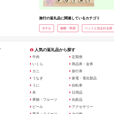
旅行の返礼品に関連しているカテゴリ
ホテル
旅館・民宿
ペットと泊まれる宿
す
人気の返礼品から探す
牛肉
定期便
いくら
商品券・金券
カニ
旅行券
うなぎ
家電・電化製品
うに
自転車
米
日用品
果物・フルーツ
化粧品
ビール
アクセサリー
菓子・スイーツ
その他