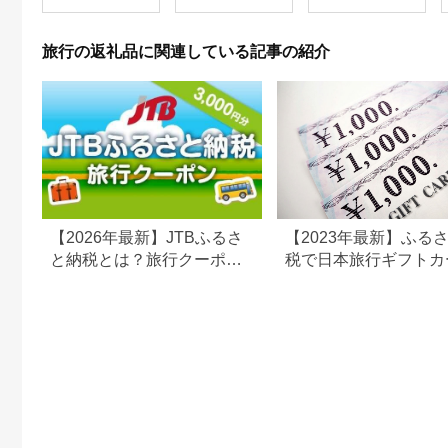
ベル 宿泊 宿泊施設 宿
11／30）
レジャー F6P-0991
旅行の返礼品に関連している記事の紹介
【2026年最新】JTBふるさ
【2023年最新】ふる
と納税とは？旅行クーポン
税で日本旅行ギフトカ
の仕組み・使い方をわかり
がまだもらえる⁉
やすく解説