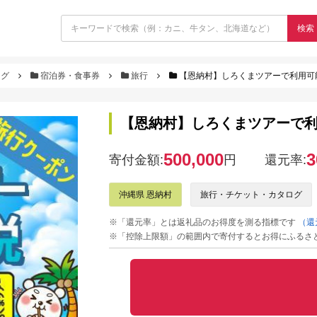
検索
ログ
宿泊券・食事券
旅行
【恩納村】しろくまツアーで利用可能な
【恩納村】しろくまツアーで利用
500,000
3
寄付金額:
円
還元率:
沖縄県 恩納村
旅行・チケット・カタログ
※「還元率」とは返礼品のお得度を測る指標です
（還
※「控除上限額」の範囲内で寄付するとお得にふるさ