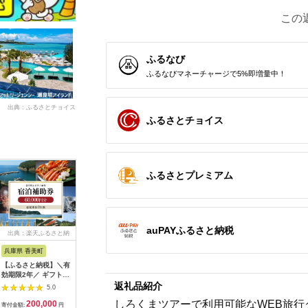
この
ふるなび
ふるなびマネーチャージで5%即増量中！
出典：ふるさとチョイス
ふるさとチョイス
ふるさとプレミアム
auPAYふるさと納税
出典：楽天ふるさと納
出典：楽天ふるさと納
出典：ふるラボ
出典：楽
税
税
兵庫県 香美町
栃木県 日光市
三重県 多気町
静岡県 東
【ふるさと納税】＼有
【ふるさと納税】ぐる
宿泊券 90,000円分 コ
【ふるさ
効期限2年／ ギフトに
り日光感謝券【商品券
ンランショップ・ジャ
たらコレ
返礼品紹介
も使える 宿泊補助券
1万5千円分】｜旅行
パンが監修したはじめ
ず 満喫
5.0
5.0
5.0
60,000円分 宿泊助成
券 クーポン券 お食事
てのホテル
券 （6
しろくまツアーで利用可能なWEB旅行
200,000
50,000
300,000
2
券 宿泊券 旅 トラベル
券 旅行 観光 温泉 旅
HACIENDA VISON ハ
B001／
寄付金額:
円
寄付金額:
円
寄付金額:
円
寄付金額: