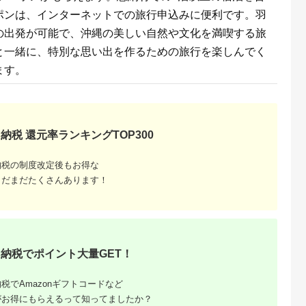
旅行 国内旅行 宿泊 宿
ポンは、インターネットでの旅行申込みに便利です。羽
泊施設 自然 旅館 高知
県 土佐清水市
の出発が可能で、沖縄の美しい自然や文化を満喫する旅
【R01313】
と一緒に、特別な思い出を作るための旅行を楽しんでく
ます。
納税 還元率ランキングTOP300
るさと納
納税の制度改定後もお得な
ンキング
まだまだたくさんあります！
・商品券
納税でポイント大量GET！
税でAmazonギフトコードなど
がお得にもらえるって知ってましたか？