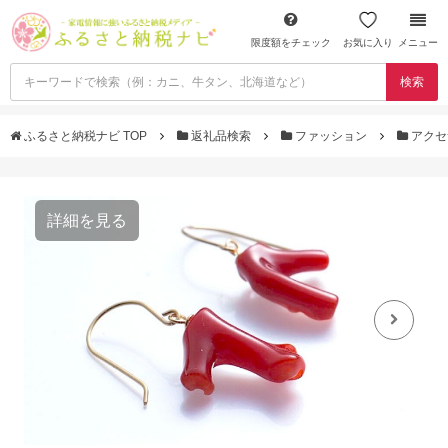
限度額をチェック
お気に入り
メニュー
検索
ふるさと納税ナビ TOP
返礼品検索
ファッション
アクセ
詳細を見る