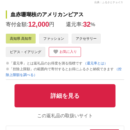
出典：ふるさとチョイス
血赤珊瑚枝のアメリカンピアス
12,000
32
寄付金額:
円
還元率:
%
高知県 高知市
ファッション
アクセサリー
お気に入り
ピアス・イアリング
※「還元率」とは返礼品のお得度を測る指標です
（還元率とは）
※「控除上限額」の範囲内で寄付するとお得にふるさと納税できます
（控
除上限額を調べる）
詳細を見る
この返礼品の取扱いサイト