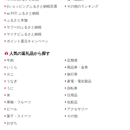
dショッピングふるさと納税百選
その他のランキング
au PAY ふるさと納税
ふるさと本舗
ヤフーのふるさと納税
マイナビふるさと納税
ポイント還元キャンペーン
人気の返礼品から探す
牛肉
定期便
いくら
商品券・金券
カニ
旅行券
うなぎ
家電・電化製品
うに
自転車
米
日用品
果物・フルーツ
化粧品
ビール
アクセサリー
菓子・スイーツ
その他
おせち