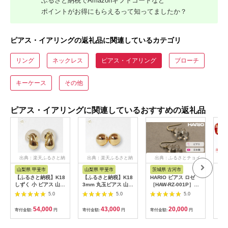
ふるさと納税でAmazonギフトコードなど
ポイントがお得にもらえるって知ってましたか？
ピアス・イアリングの返礼品に関連しているカテゴリ
リング
ネックレス
ピアス・イアリング
ブローチ
キーケース
その他
ピアス・イアリングに関連しているおすすめの返礼品
出典：楽天ふるさと納
出典：楽天ふるさと納
出典：ふるさとチョイ
出
税
税
ス
山梨県 甲斐市
山梨県 甲斐市
茨城県 古河市
鹿
【ふるさと納税】K18
【ふるさと納税】K18
HARIO ピアス ロゼ
b5
しずく 小 ピアス 山梨
3mm 丸玉ピアス 山梨
［HAW-RZ-001P］｜
応】
K18 18金 ピアス シン
スタッドピアス ゴー
耐熱 ガラス アクセサ
5.0
5.0
5.0
プル シンプルピアス
ルドピアス ピアス シ
リー ハリオ ランプワ
イエローゴールド ホ
ンプルピアス K18 イ
ークファクトリー 職
54,000
43,000
20,000
寄付金額:
円
寄付金額:
円
寄付金額:
円
寄付
ワイトゴールド ピン
エローゴールド ジュ
人 繊細 フォーマル カ
クゴールド ジュエリ
エリー アクセサリー
ジュアル きれいめ お
ー アクセサリー 山梨
山梨県 甲斐市 BQ-21
しゃれ 20代 30代 40