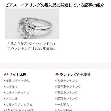
県 甲斐市 BQ-40
代人気 国産 手作り ハ
ピアス・イアリングの返礼品に関連している記事の紹介
ンドメイド 茨城県 古
河市 送料無料 贈答 記
念品 お祝 ギフト
_FI99
ふるさと納税 ダイヤモンドおす
すめランキング【2026年最新】
ネックレス・ピアス・指輪の還
元率を比較
サイト比較
ランキングから探す
楽天ふるさと納税
人気ランキング
ふるなび
還元率ランキング
ふるさとチョイス
家電ランキング
さとふる
高額ランキング
ふるさとプレミアム
一人暮らし
ANAのふるさと納税
食べ物以外