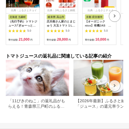
出典：ふるさとチョイ
出典：JALふるさと納税
出典：ふるさとチョイ
出
ス
ス
北海道 当麻町
岐阜県 高山市
京都 府京都市
岐
（先行予約）トマトジ
庄兵衛さん家のとまじ
【オーガニック
フル
ュース｢ぎゅーっとト
ゅう 大玉トマト１L×
nico】有機JAS 丹
ジュ
マト｣無塩セット
６本入り トマトジュ
のトマトジュース
セット
5.0
5.0
5.0
（1L×3本）
ース 完熟トマト 無塩
無添加 大玉トマト こ
21,000
28,000
10,000
寄付金額:
円
寄付金額:
円
寄付金額:
円
寄付
だわりトマト 美味し
い トマト とまと ジュ
ース 飛騨高山 寺田農
園 BN005
トマトジュースの返礼品に関連している記事の紹介
「11ぴきのねこ」の返礼品がも
【2026年最新】ふるさと納
らえる！青森県三戸町のふるさ
「ジュース」の還元率ランキ
と納税
グ！