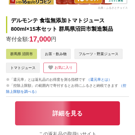
出典：ふるさとチョイス
デルモンテ 食塩無添加トマトジュース
800ml×15本セット 群馬県沼田市製造製品
17,000
寄付金額:
円
群馬県 沼田市
お茶・飲み物
フルーツ・野菜ジュース
お気に入り
トマトジュース
※「還元率」とは返礼品のお得度を測る指標です
（還元率とは）
※「控除上限額」の範囲内で寄付するとお得にふるさと納税できます
（控
除上限額を調べる）
詳細を見る
この返礼品の取扱いサイト