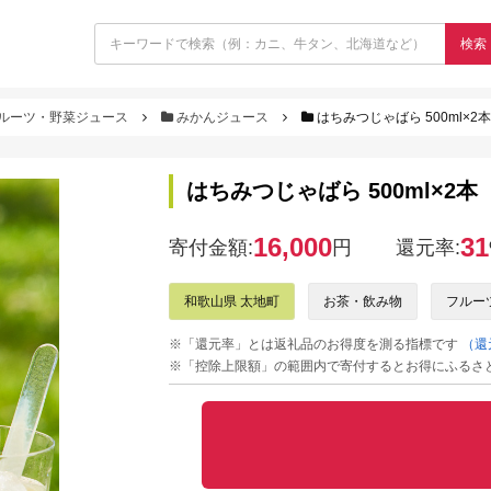
検索
ルーツ・野菜ジュース
みかんジュース
はちみつじゃばら 500ml×2本
はちみつじゃばら 500ml×2本
16,000
31
寄付金額:
円
還元率:
和歌山県 太地町
お茶・飲み物
フルー
※「還元率」とは返礼品のお得度を測る指標です
（還
※「控除上限額」の範囲内で寄付するとお得にふるさ