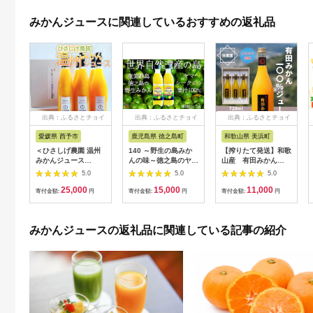
みかんジュースに関連しているおすすめの返礼品
出典：ふるさとチョイ
出典：ふるさとチョイ
出典：ふるさとチョイ
ス
ス
ス
愛媛県 西予市
鹿児島県 徳之島町
和歌山県 美浜町
＜ひさしげ農園 温州
140 ～野生の島みか
【搾りたて発送】和歌
みかんジュース
んの味～徳之島のヤ
山産 有田みかん
720ml×6本＞『1か月
マ・シークニン果汁
100%ジュース
5.0
5.0
5.0
以内に順次出荷予定』
（300ml×2本） ( 調
720ml×3本 無添加ス
25,000
15,000
11,000
温州みかん うんしゅ
味料 柑橘 果物 薬味
トレート※北海道・沖
寄付金額:
円
寄付金額:
円
寄付金額:
円
うみかん ウンシュウ
果汁 香り 酸味 ドレッ
縄・離島への配送不可
ミカン 温州ミカン 柑
シング 野生みかん み
橘 みかん ミカン オレ
かん ヤマシークニン
みかんジュースの返礼品に関連している記事の紹介
ンジ ジュース ソフト
奄美 鹿児島 鍋 焼き魚
ドリンク 飲んで応援
料理 お酒 焼酎 酸味
西宇和 特産品 愛媛県
ダイキチ食品 )
西予市 【常温】