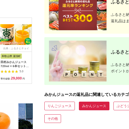
ふるさと
ふるさと
返礼品は
出典：ふるさとチョイ
出典：ふるさとチョイ
出典：ふるさとチョイ
出典：ふ
ふるさと
ス
ス
ス
和歌山県 湯浅町
鹿児島県 徳之島町
和歌山県 美浜町
愛媛県 西
田村みかんジュース
1404≪NEW 2026年
田村みかん蜂久農園の
家族で楽
ふるさと納
720ml × 6本セット
もぎたて！≫徳之島の
みかんがっつりしぼっ
んジュー
【和歌山 ミカンジュ
直島農園さんのたんか
たでぇ みかんジュー
ト（愛媛
ポイント
5.0
5.0
5.0
ース ストレート 果汁
んしぼり（720ml×3
ス(180ml×12本)
産）
29,000
18,000
15,000
1
100%】_AY6006
本） ( フルーツ ジュ
寄付金額:
円
寄付金額:
円
寄付金額:
円
寄付金額:
ース 果汁 果物 柑橘
徳之島 鹿児島 濃厚 贅
沢 太陽 恵み 健康 美
みかんジュースの返礼品に関連しているカテゴ
味しい )
りんごジュース
みかんジュース
ぶどう
その他