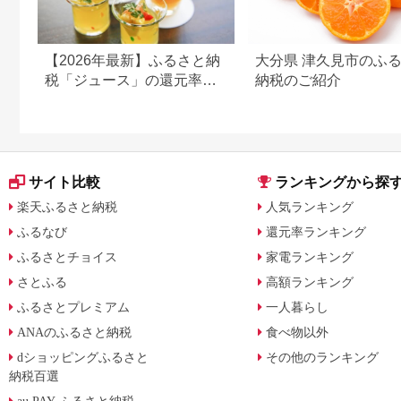
【2026年最新】ふるさと納
大分県 津久見市のふ
税「ジュース」の還元率ラ
納税のご紹介
ンキング！
サイト比較
ランキングから探
楽天ふるさと納税
人気ランキング
ふるなび
還元率ランキング
ふるさとチョイス
家電ランキング
さとふる
高額ランキング
ふるさとプレミアム
一人暮らし
ANAのふるさと納税
食べ物以外
dショッピングふるさと
その他のランキング
納税百選
au PAY ふるさと納税