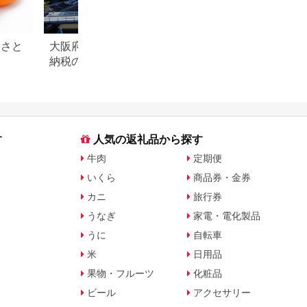
るさと
大阪府 寝屋川市のふるさと
神奈川県 湯河原町
納税のご紹介
と納税のご紹介
す
人気の返礼品から探す
牛肉
定期便
いくら
商品券・金券
カニ
旅行券
うなぎ
家電・電化製品
うに
自転車
米
日用品
果物・フルーツ
化粧品
ビール
アクセサリー