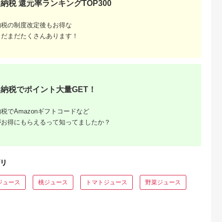
納税 還元率ランキングTOP300
納税の制度改定後もお得な
まだまだたくさんあります！
るさとチョイ
出典：ふるさとチョイ
出典：auPAYふるさと納
出典：ふるさとチョ
納税でポイント大量GET！
ス
ス
税
予市
三重県 南伊勢町
愛媛県 宇和島市
和歌山県 美浜町
しむ贅沢みか
伊勢志摩 果汁 100％
みかんジュース 宇和
無添加みかんジュー
税でAmazonギフトコードなど
ス ３本セッ
粒 みかん ジュース 6
島 みかん 温州みかん
720ml ×2本◇｜柑橘
県西予市明浜
本 ／ 箱入 ストレート
125ml ×30本 愛工房
果物 果汁 濃厚 セッ
がお得にもらえるって知ってましたか？
5.0
5.0
5.0
5.0
無添加 ないぜしぜん
フルーツ ジュース 果
飲料 ドリンク 国産 選
5,000
13,000
20,000
7,000
村 蜜柑 つぶつぶ 粒々
汁 100％ジュース ス
べる 完熟 みかん ジ
円
寄付金額:
円
寄付金額:
円
寄付金額:
円
たっぷり まるで ミカ
トレートジュース み
ース 産地直送 美浜町
ン 飲む 送料無料 飲み
かん ミカン mikan 蜜
※北海道・沖縄・離
物 三重県 南伊勢町 飲
柑 フルーツジュース
への配送不可 ※着日
リ
料
ストレート 果汁
指定送不可
100％ 紙パック 飲料
柑橘 スイーツ 果物 く
ジュース
桃ジュース
トマトジュース
野菜ジュース
だもの 防災 備蓄 保存
産地直送 国産 愛媛
H020-034002