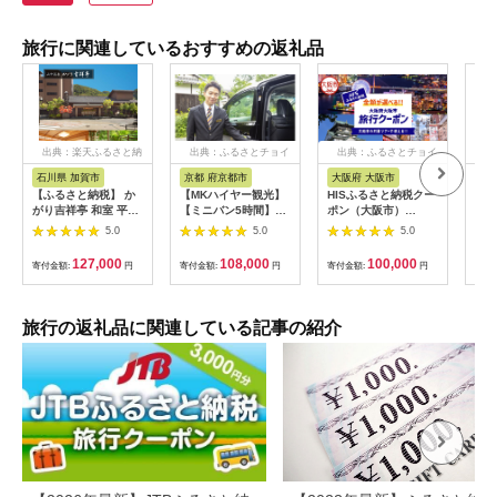
旅行に関連しているおすすめの返礼品
出典：楽天ふるさと納
出典：ふるさとチョイ
出典：ふるさとチョイ
出
税
ス
ス
石川県 加賀市
京都 府京都市
大阪府 大阪市
兵
【ふるさと納税】 か
【MKハイヤー観光】
HISふるさと納税クー
【ふ
がり吉祥亭 和室 平日
【ミニバン5時間】ド
ポン（大阪市）
効期
限定 ペア宿泊券 1泊2
ライバーとめぐるとっ
30,000円分_OS039-
も使
5.0
5.0
5.0
食付 2名 ペア 食事付
ておきの京都観光（3
0001-07
60
温泉 宿泊券 旅行 トラ
／21-6／20・10／1-
券 
127,000
108,000
100,000
寄付金額:
円
寄付金額:
円
寄付金額:
円
寄付
ベル 宿泊 宿泊施設 宿
11／30）
旅行
レジャー F6P-0991
カニ
行 
宿 
旅行の返礼品に関連している記事の紹介
ン 
行 
プレ
日 2