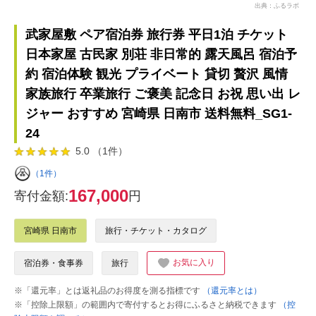
出典：ふるラボ
武家屋敷 ペア宿泊券 旅行券 平日1泊 チケット
日本家屋 古民家 別荘 非日常的 露天風呂 宿泊予
約 宿泊体験 観光 プライベート 貸切 贅沢 風情
家族旅行 卒業旅行 ご褒美 記念日 お祝 思い出 レ
ジャー おすすめ 宮崎県 日南市 送料無料_SG1-
24
5.0 （1件）
（1件）
167,000
寄付金額:
円
宮崎県 日南市
旅行・チケット・カタログ
お気に入り
宿泊券・食事券
旅行
※「還元率」とは返礼品のお得度を測る指標です
（還元率とは）
※「控除上限額」の範囲内で寄付するとお得にふるさと納税できます
（控