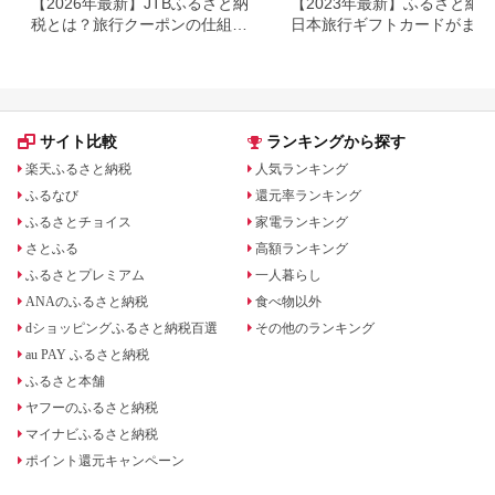
【2026年最新】JTBふるさと納
【2023年最新】ふるさと納
税とは？旅行クーポンの仕組
日本旅行ギフトカードがまだ
み・使い方をわかりやすく解説
らえる⁉
サイト比較
ランキングから探す
楽天ふるさと納税
人気ランキング
ふるなび
還元率ランキング
ふるさとチョイス
家電ランキング
さとふる
高額ランキング
ふるさとプレミアム
一人暮らし
ANAのふるさと納税
食べ物以外
dショッピングふるさと納税百選
その他のランキング
au PAY ふるさと納税
ふるさと本舗
ヤフーのふるさと納税
マイナビふるさと納税
ポイント還元キャンペーン