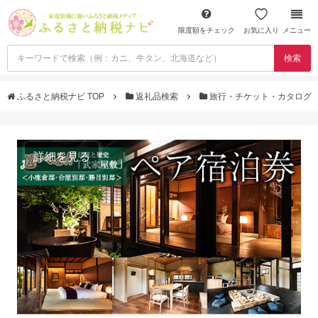
限度額をチェック
お気に入り
メニュー
検索
ふるさと納税ナビ TOP
返礼品検索
旅行・チケット・カタログ
詳細を見る