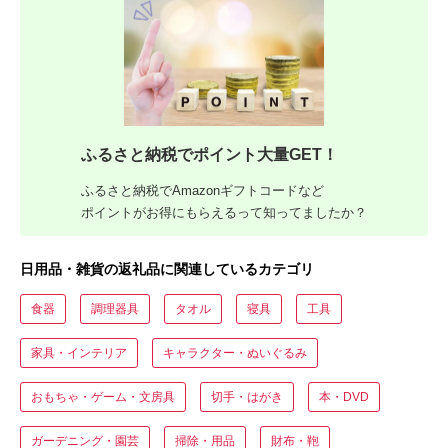
ふるさと納税でポイント大量GET！
ふるさと納税でAmazonギフトコードなど
ポイントがお得にもらえるって知ってましたか？
日用品・雑貨の返礼品に関連しているカテゴリ
食器
調理器具
タオル
寝具
工具
家具・インテリア
キャラクター・ぬいぐるみ
おもちゃ・ゲーム・文房具
切手・はがき
本・DVD
ガーデニング・園芸
掃除・用品
財布・鞄