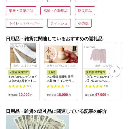
楽器・音楽用品
福祉・介助用品
防災用品
トイレットペーパー
ティッシュ
その他
日用品・雑貨に関連しているおすすめの返礼品
出典：ふるさと本舗
出典：auPAYふるさと納
出典：ふるラボ
出典
税
大阪府 泉佐野市
北海道
愛知県 名古屋市
愛
やわらかロングフェイ
木の鏡餅 道産材使用
【グレージュLサイ
ReF
スタオル4枚セットB
木製 飾り インテリア
ズ】NEWPEACE
BR
G4567
HOKKAIDO WOOD
Recovery Wear
ゴー
5.0
5.0
5.0
木製 鏡餅 正月飾り イ
Sleep Set Long
ート
ンテリア 日本製 北海
ケア
10,000
18,000
67,000
寄付金額:
円
寄付金額:
円
寄付金額:
円
寄付
道 道産材 木工 雑貨
ヘア
縁起物 ギフト おしゃ
クト
れ F6S-218
び 
女友
日用品・雑貨の返礼品に関連している記事の紹介
誕生
すす
市