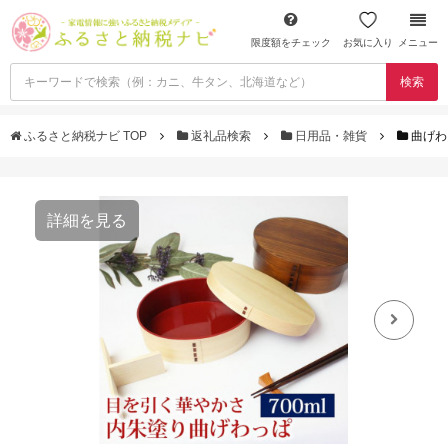
限度額をチェック
お気に入り
メニュー
検索
ふるさと納税ナビ TOP
返礼品検索
日用品・雑貨
曲げわ
詳細を見る