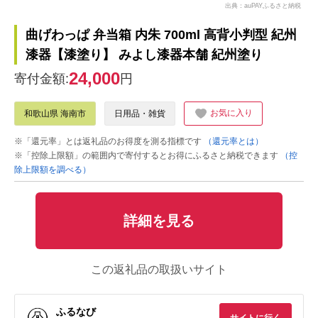
出典：auPAYふるさと納税
曲げわっぱ 弁当箱 内朱 700ml 高背小判型 紀州
漆器【漆塗り】 みよし漆器本舗 紀州塗り
24,000
寄付金額:
円
お気に入り
和歌山県 海南市
日用品・雑貨
※「還元率」とは返礼品のお得度を測る指標です
（還元率とは）
※「控除上限額」の範囲内で寄付するとお得にふるさと納税できます
（控
除上限額を調べる）
詳細を見る
この返礼品の取扱いサイト
ふるなび