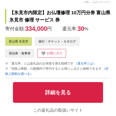
出典：ふるさとチョイス
【氷見市内限定】お仏壇修理 10万円分券 富山県
氷見市 修理 サービス 券
334,000
30
寄付金額:
円
還元率:
%
富山県 氷見市
旅行・チケット・カタログ
お気に入り
宿泊券・食事券
※「還元率」とは返礼品のお得度を測る指標です
（還元率とは）
※「控除上限額」の範囲内で寄付するとお得にふるさと納税できます
（控
除上限額を調べる）
詳細を見る
この返礼品の取扱いサイト