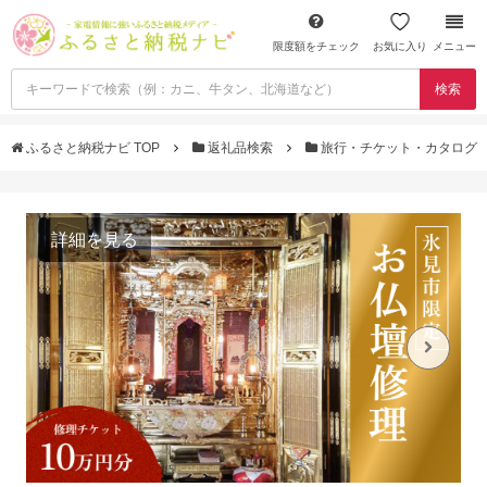
限度額をチェック
お気に入り
メニュー
検索
ふるさと納税ナビ TOP
返礼品検索
旅行・チケット・カタログ
詳細を見る