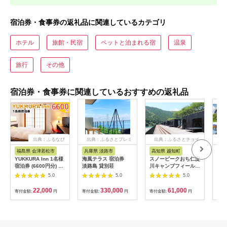
宿泊券・食事券の返礼品に関連しているカテゴリ
ホテル
旅館・民宿
ペットと泊まれる宿
温泉
旅行
その他
宿泊券・食事券に関連しているおすすめの返礼品
出典：ふるなび
出典：ふるさとプレミ
出典：ふるさとチョイ
出
アム
ス
福島県 会津若松市
兵庫県 淡路市
高知県 越知町
富
YUKKURA Inn 1名様
海風テラス 宿泊券
スノーピークおち仁淀
立山
宿泊券 (6600円分) ワ
淡路島 貸別荘
川キャンプフィールド
券 1
ーケーションお試しプ
「住箱-jyubako-」ペ
額 6
5.0
5.0
5.0
ラン｜東北 福島県 会
ア宿泊チケット
ケッ
津若松市 東山温泉 旅
山荘
22,000
330,000
61,000
寄付金額:
円
寄付金額:
円
寄付金額:
円
寄付
行 クーポン 利用券
観光
[0800]
ト 
アル
観光
部観光