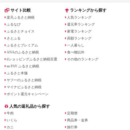
サイト比較
ランキングから探す
楽天ふるさと納税
人気ランキング
ふるなび
還元率ランキング
ふるさとチョイス
家電ランキング
さとふる
高額ランキング
ふるさとプレミアム
一人暮らし
ANAのふるさと納税
食べ物以外
dショッピングふるさと納税百選
その他のランキング
au PAY ふるさと納税
ふるさと本舗
ヤフーのふるさと納税
マイナビふるさと納税
ポイント還元キャンペーン
人気の返礼品から探す
牛肉
定期便
いくら
商品券・金券
カニ
旅行券