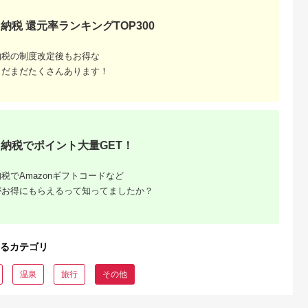
すめ 1泊 2食 ペア 2人
平日 コテージ 旅行 観
納税 還元率ランキングTOP300
光 BBQ バーベキュー
伊勢海老 あわび ステ
ーキ 地産地消 オーシ
ャンビュー コテージ
納税の制度改定後もお得な
旅行 観光 家族 ファミ
まだまだたくさんあります！
リー カップル ペット
犬 ドッグラン 猫 海
夕陽 夕日 上質 千葉県
富津市 金谷 房総
納税でポイント大量GET！
税でAmazonギフトコードなど
がお得にもらえるって知ってましたか？
るカテゴリ
温泉
旅行
その他