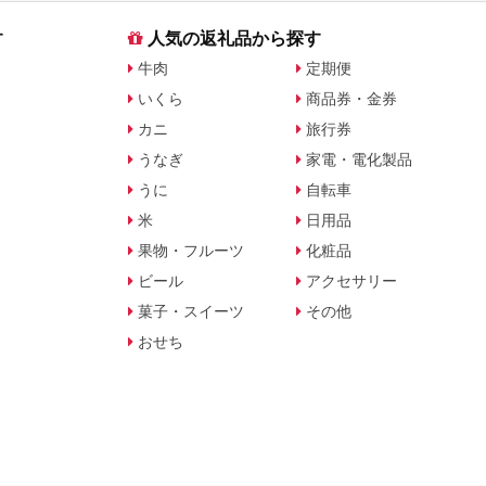
す
人気の返礼品から探す
牛肉
定期便
いくら
商品券・金券
カニ
旅行券
うなぎ
家電・電化製品
うに
自転車
米
日用品
果物・フルーツ
化粧品
ビール
アクセサリー
菓子・スイーツ
その他
おせち