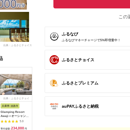
この
ふるなび
ふるなびマネーチャージで5%即増量中！
出典：ふるさとチョイス
品
ふるさとチョイス
ふるさとプレミアム
出典：ふるさとチョイ
出典：ふるさとチョイ
出典：ふるさとチョイ
出典：ふ
ス
ス
ス
auPAYふるさと納税
兵庫県 淡路市
香川県 観音寺市
山梨県 北杜市
福島県 天
Glamping Resort
【土･日･祝日前･祝
八ヶ岳高原リゾート
エンゼル
Awaji＜オーシャンテ
日】ゲストハウス
施設利用券15,000
河高原で
ラス＞素泊まりプラン
ONE宿泊券 3名様1
円 コテージ リゾー
ーポン券（
5.0
5.0
4.8
宿泊券
泊
ト 施設 利用券
当） F21T
234,000
147,000
50,000
3
15,000円分 チケット
寄付金額:
円
寄付金額:
円
寄付金額:
円
寄付金額: