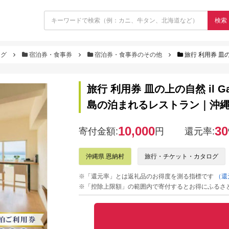
検索
ログ
宿泊券・食事券
宿泊券・食事券のその他
旅行 利用券 皿の上の自然 
旅行 利用券 皿の上の自然 il G
島の泊まれるレストラン｜沖縄県
10,000
30
寄付金額:
円
還元率:
沖縄県 恩納村
旅行・チケット・カタログ
※「還元率」とは返礼品のお得度を測る指標です
（還
※「控除上限額」の範囲内で寄付するとお得にふるさ