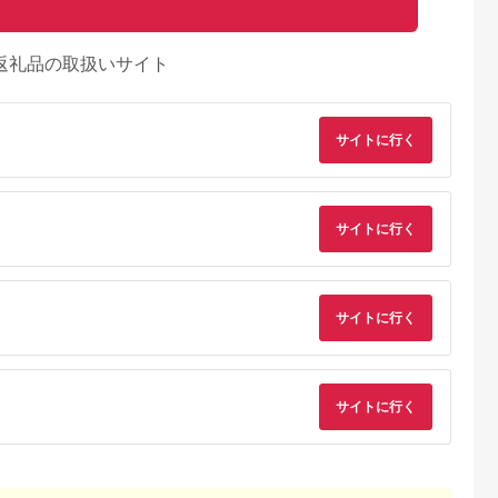
返礼品の取扱いサイト
サイトに行く
サイトに行く
サイトに行く
るさとチョイ
出典：ふるさとチョイ
出典：ふるさとチョイ
出典：ふるさとチョ
ス
ス
ス
サイトに行く
栄村
千葉県 富津市
山梨県 富士河口湖町
長野県 御代田町
フォレスト白
BAYSIDE KANAYA
【PICA富士西湖／
＜サウナフォレスト
使える宿泊ク
地産地消の新鮮食材を
PICA Fujiyama（共
ャビン＞ 宿泊券6万
9,000円相
BBQで♪1泊2食付ペア
通）】30,000円宿泊
円 軽井沢御代田町
4.5
4.5
3.0
-096
宿泊券（平日限定）
補助券
【1470092】
0,000
193,000
100,000
200,000
宿泊 券 チケット おす
円
寄付金額:
円
寄付金額:
円
寄付金額:
円