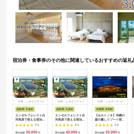
宿泊券・食事券のその他に関連しているおすすめの返礼
出典：ふるさとチョイ
出典：ふるさとチョイ
出典：ふるさとチョイ
ス
ス
ス
福島県 天栄村
福島県 天栄村
沖縄県 本部町
エンゼルフォレスト白
エンゼルフォレスト白
【ホルトノキ】沖縄の
河高原で使える宿泊ク
河高原で使える宿泊ク
森の癒しリゾート宿泊
ーポン券（15000円相
ーポン券（12,000円
補助券（１万５千円
5.0
5.0
5.0
当） ペット コテージ
相当） F21T-097
分：５千円券３枚）
50,000
40,000
55,000
サウナ グランピング
寄付金額:
円
寄付金額:
円
寄付金額:
円