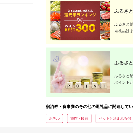
八ヶ岳 北杜市 宿泊 体
験
ふるさと
ふるさと
返礼品は
ふるさと
ふるさと納
ポイント
宿泊券・食事券のその他の返礼品に関連してい
ホテル
旅館・民宿
ペットと泊まれる宿