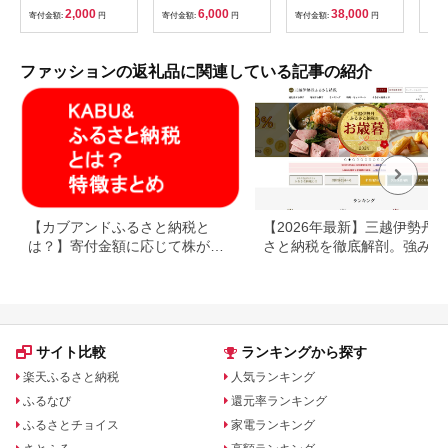
刻印 贈り物 ギフト
855
2,000
6,000
38,000
寄付金額:
円
寄付金額:
円
寄付金額:
円
寄付
F6L-164
ファッションの返礼品に関連している記事の紹介
【カブアンドふるさと納税と
【2026年最新】三越伊勢丹
は？】寄付金額に応じて株がも
さと納税を徹底解剖。強みと
らえるサービス
みを解説
サイト比較
ランキングから探す
楽天ふるさと納税
人気ランキング
ふるなび
還元率ランキング
ふるさとチョイス
家電ランキング