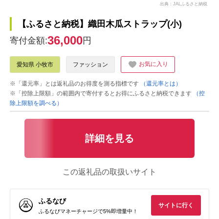
出典：JALふるさと納税
【ふるさと納税】織田木瓜ストラップ(小)
36,000
寄付金額:
円
お気に入り
愛知県 小牧市
ファッション
※「還元率」とは返礼品のお得度を測る指標です
（還元率とは）
※「控除上限額」の範囲内で寄付するとお得にふるさと納税できます
（控
除上限額を調べる）
詳細を見る
この返礼品の取扱いサイト
ふるなび
サイトに行く
ふるなびマネーチャージで5%即増量中！