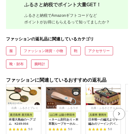
ふるさと納税でポイント大量GET！
ふるさと納税でAmazonギフトコードなど
ポイントがお得にもらえるって知ってましたか？
ファッションの返礼品に関連しているカテゴリ
服
ファッション雑貨・小物
鞄
アクセサリー
靴・財布
腕時計
ファッションに関連しているおすすめの返礼品
出典：ふるさとプレミ
出典：ふるラボ
出典：ふるさとチョイ
出
アム
ス
鹿児島県 鹿児島市
山口県 山陽小野田市
兵庫県 豊岡市
山
本場大島紬のヘアゴ
＜ネーム刻印あり＞本
日本唯一の編元より手
ふる
ム K249-004
革製ループキーホルダ
編みのソーイングバス
K1
ー キーホルダー 本革
ケット（お裁縫箱）フ
馬蹄
5.0
5.0
5.0
革製品 名入れ ネーム
タ持ち手タイプ
クレス