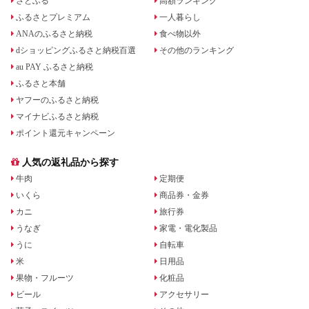
さとふる
高額ランキング
ふるさとプレミアム
一人暮らし
ANAのふるさと納税
食べ物以外
dショッピングふるさと納税百選
その他のランキング
au PAY ふるさと納税
ふるさと本舗
ヤフーのふるさと納税
マイナビふるさと納税
ポイント還元キャンペーン
人気の返礼品から探す
牛肉
定期便
いくら
商品券・金券
カニ
旅行券
うなぎ
家電・電化製品
うに
自転車
米
日用品
果物・フルーツ
化粧品
ビール
アクセサリー