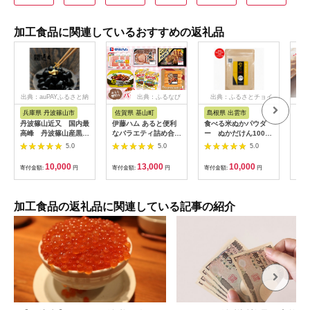
加工食品に関連しているおすすめの返礼品
出典：auPAYふるさと納
出典：ふるなび
出典：ふるさとチョイ
税
ス
兵庫県 丹波篠山市
佐賀県 基山町
島根県 出雲市
長
丹波篠山近又 国内最
伊藤ハム あると便利
食べる米ぬかパウダ
りん
高峰 丹波篠山産黒豆
なバラエティ詰め合わ
ー ぬかだけん100g
砂糖
煮 1個化粧箱入り
せ【伊藤ハム 簡単 便
3袋セット｜食べる米
袋 
5.0
5.0
5.0
利 レンチン 手軽 お弁
ぬか パウダー 300g
農産
当 おやつ おつまみ ハ
加工品 健康食品 スー
肥料
10,000
13,000
10,000
寄付金額:
円
寄付金額:
円
寄付金額:
円
寄付
ンバーグ ミートボー
パーフード 至誠 ふる
やつ
ル ハム 単身】
さと納税 出雲市
フル
K021064
プル
品 
加工食品の返礼品に関連している記事の紹介
県 飯