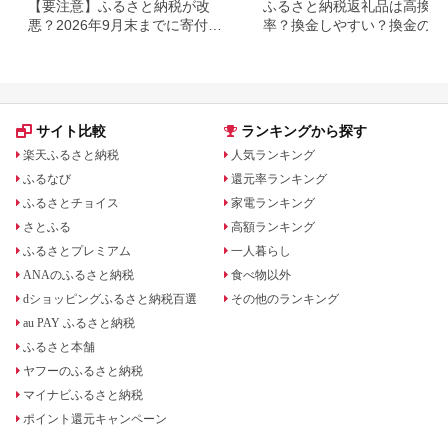
【要注意】ふるさと納税が改
ふるさと納税返礼品は高換金
悪？2026年9月末までに寄付し
率？換金しやすい？換金の可
ないと損する可能性大｜10月か
について
らの制度変更を解説
サイト比較
ランキングから探す
楽天ふるさと納税
人気ランキング
ふるなび
還元率ランキング
ふるさとチョイス
家電ランキング
さとふる
高額ランキング
ふるさとプレミアム
一人暮らし
ANAのふるさと納税
食べ物以外
dショッピングふるさと納税百選
その他のランキング
au PAY ふるさと納税
ふるさと本舗
ヤフーのふるさと納税
マイナビふるさと納税
ポイント還元キャンペーン