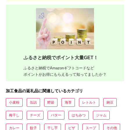
ふるさと納税でポイント大量GET！
ふるさと納税でAmazonギフトコードなど
ポイントがお得にもらえるって知ってましたか？
加工食品の返礼品に関連しているカテゴリ
小麦粉
缶詰
鰹節
海苔
レトルト
納豆
梅干し
チーズ
バター
はちみつ
ジャム
カレー
餃子
干し芋
ピザ
スープ
その他