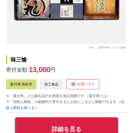
出典：三越伊勢丹ふるさと納税
味三愉
13,000
寄付金額:
円
お気に入り
香川県 高松市
加工食品
※「還元率」とは返礼品のお得度を測る指標です
（還元率とは）
※「控除上限額」の範囲内で寄付するとお得にふるさと納税できます
（控
除上限額を調べる）
詳細を見る