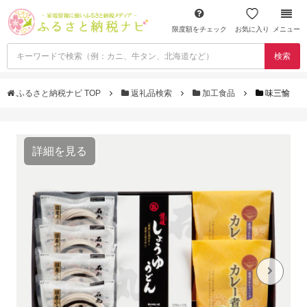
限度額をチェック
お気に入り
メニュー
検索
ふるさと納税ナビ TOP
返礼品検索
加工食品
味三愉
詳細を見る