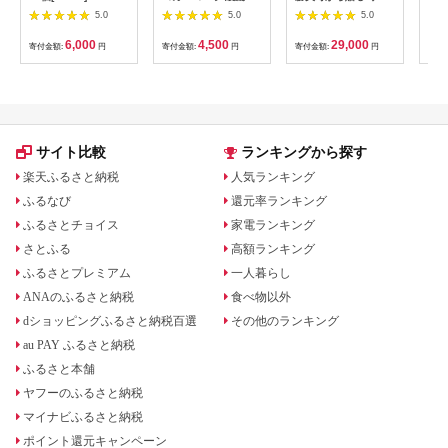
茶 2L 6本 ペットボト
ビタンfine 50本セッ
熟成
5.0
5.0
5.0
ル ケース
ト 女性向け 大正製薬
ビネ
【1721645】
医薬部外品 _S105
濃縮
6,000
4,500
29,000
寄付金額:
円
寄付金額:
円
寄付金額:
円
寄付
と納
う 
ー 
山梨
無料
サイト比較
ランキングから探す
楽天ふるさと納税
人気ランキング
ふるなび
還元率ランキング
ふるさとチョイス
家電ランキング
さとふる
高額ランキング
ふるさとプレミアム
一人暮らし
ANAのふるさと納税
食べ物以外
dショッピングふるさと納税百選
その他のランキング
au PAY ふるさと納税
ふるさと本舗
ヤフーのふるさと納税
マイナビふるさと納税
ポイント還元キャンペーン