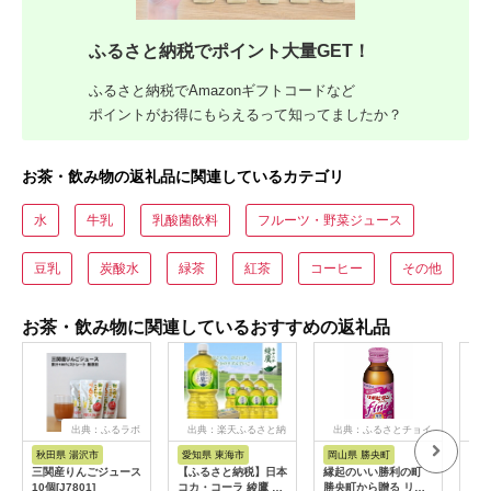
ふるさと納税でポイント大量GET！
ふるさと納税でAmazonギフトコードなど
ポイントがお得にもらえるって知ってましたか？
お茶・飲み物の返礼品に関連しているカテゴリ
水
牛乳
乳酸菌飲料
フルーツ・野菜ジュース
豆乳
炭酸水
緑茶
紅茶
コーヒー
その他
お茶・飲み物に関連しているおすすめの返礼品
出典：ふるラボ
出典：楽天ふるさと納
出典：ふるさとチョイ
出典
税
ス
秋田県 湯沢市
愛知県 東海市
岡山県 勝央町
山
三関産りんごジュース
【ふるさと納税】日本
縁起のいい勝利の町
ぶど
10個[J7801]
コカ・コーラ 綾鷹 緑
勝央町から贈る リポ
酢の