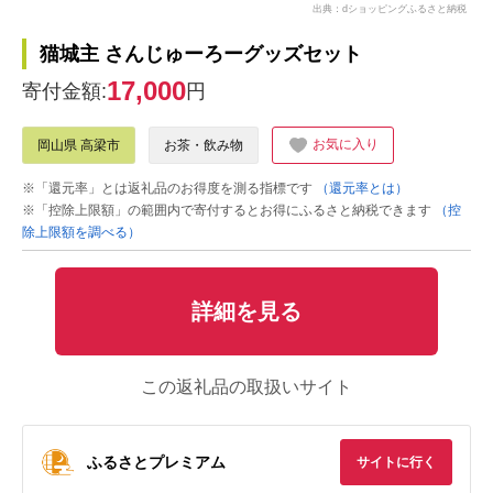
出典：dショッピングふるさと納税
猫城主 さんじゅーろーグッズセット
17,000
寄付金額:
円
お気に入り
岡山県 高梁市
お茶・飲み物
※「還元率」とは返礼品のお得度を測る指標です
（還元率とは）
※「控除上限額」の範囲内で寄付するとお得にふるさと納税できます
（控
除上限額を調べる）
詳細を見る
この返礼品の取扱いサイト
ふるさとプレミアム
サイトに行く