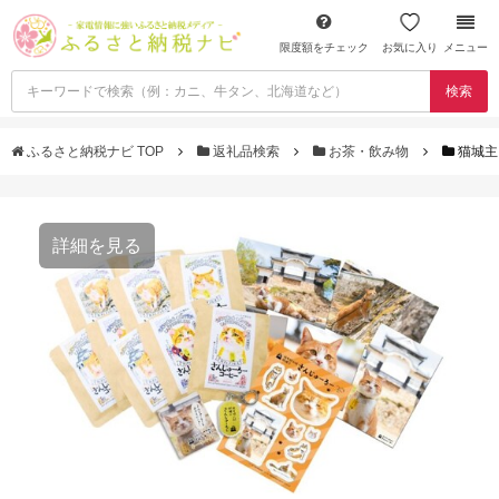
限度額をチェック
お気に入り
メニュー
検索
ふるさと納税ナビ TOP
返礼品検索
お茶・飲み物
猫城主
詳細を見る