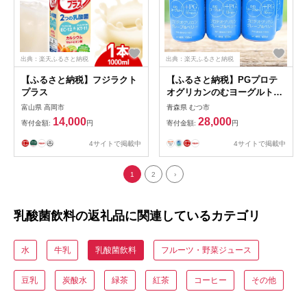
出典：楽天ふるさと納税
出典：楽天ふるさと納税
【ふるさと納税】フジラクト
【ふるさと納税】PGプロテ
プラス
オグリカンのむヨーグルト
グレープ＆ベリー
富山県 高岡市
青森県 むつ市
（100ml×28本）
14,000
28,000
寄付金額:
円
寄付金額:
円
4サイトで掲載中
4サイトで掲載中
1
2
›
乳酸菌飲料の返礼品に関連しているカテゴリ
水
牛乳
乳酸菌飲料
フルーツ・野菜ジュース
豆乳
炭酸水
緑茶
紅茶
コーヒー
その他