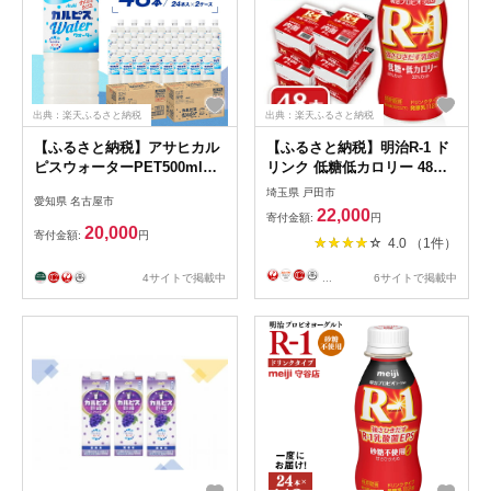
出典：楽天ふるさと納税
出典：楽天ふるさと納税
【ふるさと納税】アサヒカル
【ふるさと納税】明治R-1 ド
ピスウォーターPET500ml
リンク 低糖低カロリー 48本
24本入 2ケース
アールワン【配送不可地域：
埼玉県 戸田市
愛知県 名古屋市
離島】【1347025】
22,000
寄付金額:
円
20,000
寄付金額:
円
4.0 （1件）
4サイトで掲載中
...
6サイトで掲載中