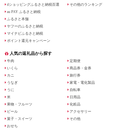
dショッピングふるさと納税百選
その他のランキング
au PAY ふるさと納税
ふるさと本舗
ヤフーのふるさと納税
マイナビふるさと納税
ポイント還元キャンペーン
人気の返礼品から探す
牛肉
定期便
いくら
商品券・金券
カニ
旅行券
うなぎ
家電・電化製品
うに
自転車
米
日用品
果物・フルーツ
化粧品
ビール
アクセサリー
菓子・スイーツ
その他
おせち