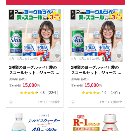
出典：楽天ふるさと納税
出典：楽天ふるさと納税
2種類のヨーグルッペと愛の
2種類のヨーグルッペと愛の
スコールセット - ジュース 詰
スコールセット - ジュース 詰
め合わせ 紙パック 缶ジュー
め合わせ 紙パック 缶ジュー
宮崎県 都城市
宮崎県 都城市
ス 乳酸菌飲料 飲み物 ドリン
ス 乳酸菌飲料 飲み物 ドリン
15,000
15,000
寄付金額:
円
寄付金額:
円
ク 飲みきりサイズ 手土産 炭
ク 飲みきりサイズ 手土産 炭
4.8 （22件）
4.9 （14件）
酸飲料 送料無料 14-2301
酸飲料 送料無料 14-2301
【宮崎県都城市は令和4年度
【宮崎県都城市は令和4年度
1サイトで掲載中
1サイトで掲載中
ふるさと納税日本一！】
ふるさと納税日本一！】