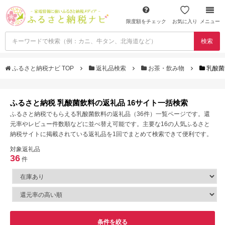
限度額をチェック
お気に入り
メニュー
検索
ふるさと納税ナビ TOP
返礼品検索
お茶・飲み物
乳酸菌
ふるさと納税 乳酸菌飲料の返礼品 16サイト一括検索
ふるさと納税でもらえる乳酸菌飲料の返礼品（36件）一覧ページです。還
元率やレビュー件数順などに並べ替え可能です。主要な16の人気ふるさと
納税サイトに掲載されている返礼品を1回でまとめて検索できて便利です。
対象返礼品
36
件
条件を絞る