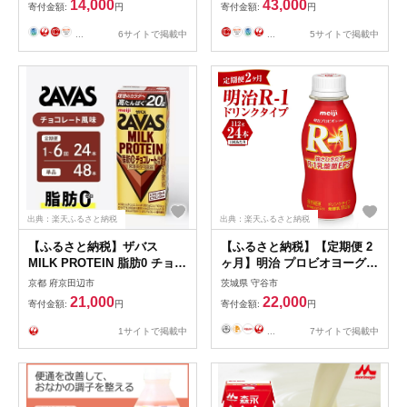
14,000
43,000
寄付金額:
円
寄付金額:
円
ヨーグルトテイスト プラズマ
乳酸菌 健康管理 健康習慣 【
...
6サイトで掲載中
...
5サイトで掲載中
寒川町 】 ドリンク 飲み物
カロリー50％オフ ほどよい甘
さ 酸味 プラズマ乳酸菌
出典：楽天ふるさと納税
出典：楽天ふるさと納税
【ふるさと納税】ザバス
【ふるさと納税】【定期便 2
MILK PROTEIN 脂肪0 チョコ
ヶ月】明治 プロビオヨーグル
レート味 ミルク プロテイン
ト R-1 ドリンクタイプ
京都 府京田辺市
茨城県 守谷市
乳飲料 ドリンク チョコレー
112g×24本セット
21,000
22,000
寄付金額:
円
寄付金額:
円
ト 脂肪ゼロ SAVAS
1サイトで掲載中
...
7サイトで掲載中