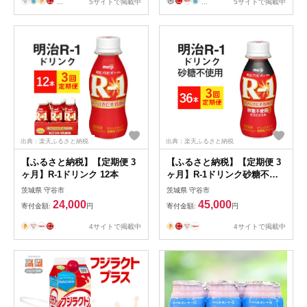
...
5サイトで掲載中
...
5サイトで掲載中
出典：楽天ふるさと納税
出典：楽天ふるさと納税
【ふるさと納税】【定期便 3
【ふるさと納税】【定期便 3
ヶ月】R-1ドリンク 12本
ヶ月】R-1ドリンク砂糖不使
用 112g×36本
茨城県 守谷市
茨城県 守谷市
24,000
45,000
寄付金額:
円
寄付金額:
円
4サイトで掲載中
4サイトで掲載中