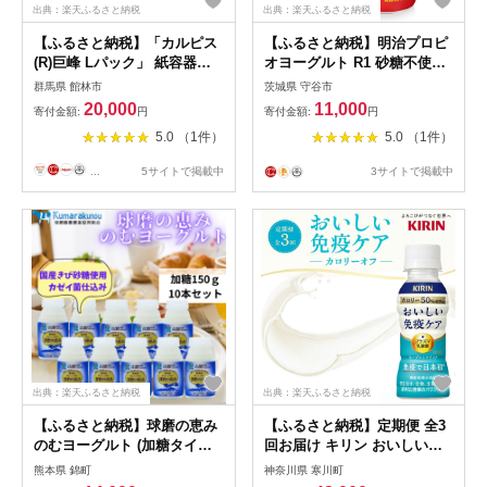
出典：楽天ふるさと納税
出典：楽天ふるさと納税
【ふるさと納税】「カルピス
【ふるさと納税】明治プロピ
(R)巨峰 Lパック」 紙容器
オヨーグルト R1 砂糖不使用
1000ml×6本【1487356】
ドリンクタイプ 112g×24本
群馬県 館林市
茨城県 守谷市
20,000
11,000
寄付金額:
円
寄付金額:
円
5.0 （1件）
5.0 （1件）
...
5サイトで掲載中
3サイトで掲載中
出典：楽天ふるさと納税
出典：楽天ふるさと納税
【ふるさと納税】球磨の恵み
【ふるさと納税】定期便 全3
のむヨーグルト (加糖タイプ)
回お届け キリン おいしい免
10本 セット 加糖 【配送不
疫ケア カロリーオフ 機能性
熊本県 錦町
神奈川県 寒川町
可：沖縄県、離島】
表示食品 イミューズ iMUSE