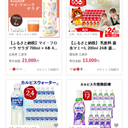
出典：楽天ふるさと納税
出典：楽天ふるさと納税
【ふるさと納税】マイ・フロ
【ふるさと納税】 乳飲料 森
ーラ サラダ 700ml × 4本 4週
永マミーL 200ml 24本 森永
間分 野村乳業104006
乳業 [翔栄通商 愛知県 江南市
広島県 三原市
愛知県 江南市
ko23btu570076] 乳酸菌飲料
21,000
13,000
寄付金額:
円
寄付金額:
円
さっぱり 飲むヨーグルト の
む ヨーグルト 生きた乳酸菌
...
6サイトで掲載中
...
6サイトで掲載中
保存料不使用 ヨーグルトドリ
ンク ソフトドリンク 冷蔵 の
むヨーグルト デザート
出典：楽天ふるさと納税
出典：楽天ふるさと納税