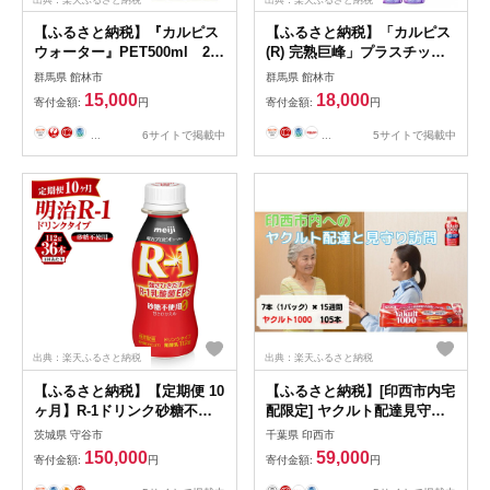
【ふるさと納税】『カルピス
【ふるさと納税】「カルピス
ウォーター』PET500ml 24
(R) 完熟巨峰」プラスチック
本【1335967】
ボトル 470ml×12本
群馬県 館林市
群馬県 館林市
【1604076】
15,000
18,000
寄付金額:
円
寄付金額:
円
...
6サイトで掲載中
...
5サイトで掲載中
出典：楽天ふるさと納税
出典：楽天ふるさと納税
【ふるさと納税】【定期便 10
【ふるさと納税】[印西市内宅
ヶ月】R-1ドリンク砂糖不使
配限定] ヤクルト配達見守り
用 112g×36本
訪問 15週間 [0418]
茨城県 守谷市
千葉県 印西市
150,000
59,000
寄付金額:
円
寄付金額:
円