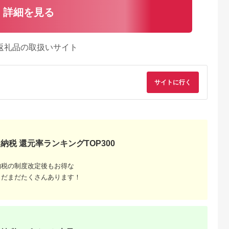
詳細を見る
返礼品の取扱いサイト
サイトに行く
るさとプレミ
出典：楽天ふるさと納
出典：ふるなび
出典：auPAYふるさと
アム
税
谷市
兵庫県 福崎町
岡山県 備前市
福岡県 大牟田市
5か月】アサ
【ふるさと納税】【最
チオビタ・ドリンク
大正製薬 リポビタ
納税 還元率ランキングTOP300
ゼロ
速10日以内発送】 炭
（100mL×50本）
Dスーパー 50本セ
24本 1ケー
酸水 缶 500ml×24本
【指定医薬部外品 栄
ト【1113825】
5.0
5.0
5.0
5.0
ボトル缶 飲料 飲み
養ドリンク タウリン
納税の制度改定後もお得な
5,000
10,000
17,000
56,000
物 お水 炭酸飲料 お酒
1000mg配合】
円
寄付金額:
円
寄付金額:
円
寄付金額:
円
サワー シロップ 果実
まだまだたくさんあります！
酢 割りもの ストック
まとめ買い 持ち歩き