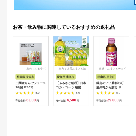
お茶・飲み物に関連しているおすすめの返礼品
出典：ふるラボ
出典：楽天ふるさと納
出典：ふるさとチョイ
税
ス
秋田県 湯沢市
愛知県 東海市
岡山県 勝央町
三関産りんごジュース
【ふるさと納税】日本
縁起のいい勝利の町
10個[J7801]
コカ・コーラ 綾鷹 緑
勝央町から贈る リポ
茶 2L 6本 ペットボト
ビタンfine 50本セッ
5.0
5.0
5.0
ル ケース
ト 女性向け 大正製薬
6,000
4,500
29,000
【1721645】
医薬部外品 _S105
寄付金額:
円
寄付金額:
円
寄付金額:
円