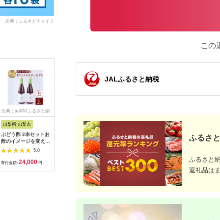
出典：ふるさとチョイス
この
JALふるさと納税
出典：auPAYふるさと納
出典：ふるさとプレミ
出典：ふるさとパレッ
出典：ふ
税
アム
ト
山梨県 山梨市
北海道 沼田町
北海道 中頓別町
茨城県 守
ぶどう酢 2本セットお
契約農家が露地栽培し
自家焙煎珈琲 イルガ
【定期便
ふるさと
酢のイメージを変える
た完熟トマトケチャッ
チェフェ（豆） 300g
ヒドライ
熟成飲む酢!ドリンク
プ（320g瓶×4個）保
500ml×
5.0
5.0
5.0
ビネガーぶどう (7倍
存料 無添加 国産 北海
ス
ふるさと
24,000
13,000
10,000
7
濃縮タイプ)_ ふるさ
道産 n-0080
寄付金額:
円
寄付金額:
円
寄付金額:
円
寄付金額:
と納税 ふるさと ぶど
返礼品は
う ブドウ 葡萄 ビネガ
ー 飲む酢 お酢 山梨県
山梨市 山梨 人気 送料
無料【1336551】