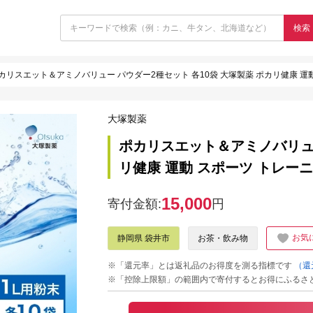
検索
カリスエット＆アミノバリュー パウダー2種セット 各10袋 大塚製薬 ポカリ健康 運動 
大塚製薬
ポカリスエット＆アミノバリュー
リ健康 運動 スポーツ トレーニン
15,000
寄付金額:
円
お気
静岡県 袋井市
お茶・飲み物
※「還元率」とは返礼品のお得度を測る指標です
（還
※「控除上限額」の範囲内で寄付するとお得にふるさ