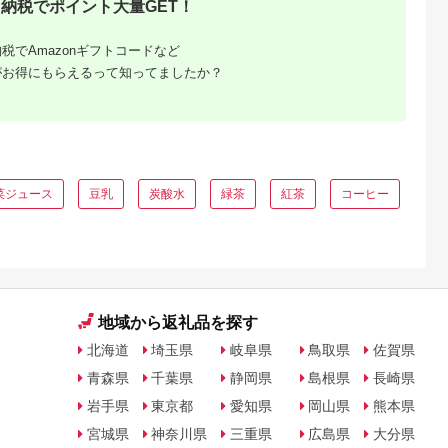
納税でポイント大量GET！
税でAmazonギフトコードなど
がお得にもらえるって知ってましたか？
菜ジュース
豆乳
炭酸水
緑茶
紅茶
コーヒー
地域から返礼品を探す
北海道
埼玉県
岐阜県
鳥取県
佐賀県
青森県
千葉県
静岡県
島根県
長崎県
岩手県
東京都
愛知県
岡山県
熊本県
宮城県
神奈川県
三重県
広島県
大分県