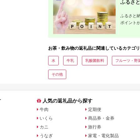
ふるさと
ふるさと納
ポイント
お茶・飲み物の返礼品に関連しているカテゴリ
水
牛乳
乳酸菌飲料
フルーツ・野
その他
す
人気の返礼品から探す
牛肉
定期便
いくら
商品券・金券
カニ
旅行券
うなぎ
家電・電化製品