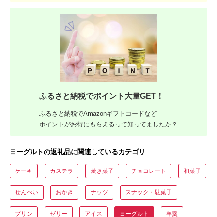
ふるさと納税でポイント大量GET！
ふるさと納税でAmazonギフトコードなど
ポイントがお得にもらえるって知ってましたか？
ヨーグルトの返礼品に関連しているカテゴリ
ケーキ
カステラ
焼き菓子
チョコレート
和菓子
せんべい
おかき
ナッツ
スナック・駄菓子
プリン
ゼリー
アイス
ヨーグルト
羊羹