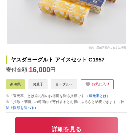
出典：三越伊勢丹ふるさと納税
ヤスダヨーグルト アイスセット G1957
16,000
寄付金額:
円
お気に入り
新潟県
お菓子
ヨーグルト
※「還元率」とは返礼品のお得度を測る指標です
（還元率とは）
※「控除上限額」の範囲内で寄付するとお得にふるさと納税できます
（控
除上限額を調べる）
詳細を見る