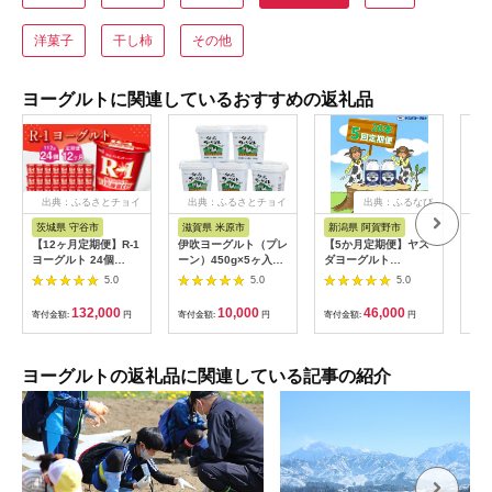
洋菓子
干し柿
その他
ヨーグルトに関連しているおすすめの返礼品
出典：ふるさとチョイ
出典：ふるさとチョイ
出典：ふるなび
ス
ス
茨城県 守谷市
滋賀県 米原市
新潟県 阿賀野市
岡
【12ヶ月定期便】R-1
伊吹ヨーグルト（プレ
【5か月定期便】ヤス
無添
ヨーグルト 24個
ーン）450g×5ヶ入
ダヨーグルト
ルト
112g×24個×12回 合
[№5694-0509]
150g×20本×5回 小ボ
プ）
5.0
5.0
5.0
計288個 R-1 ヨーグル
トル こだわり生乳 新
ト
ト プロビオヨーグル
鮮 濃厚 飲むヨーグル
132,000
10,000
46,000
寄付金額:
円
寄付金額:
円
寄付金額:
円
寄付
ト 乳製品 乳酸菌 茨城
ト のむよーぐると ヨ
県 守谷市
ーグルト 1B08046
ヨーグルトの返礼品に関連している記事の紹介