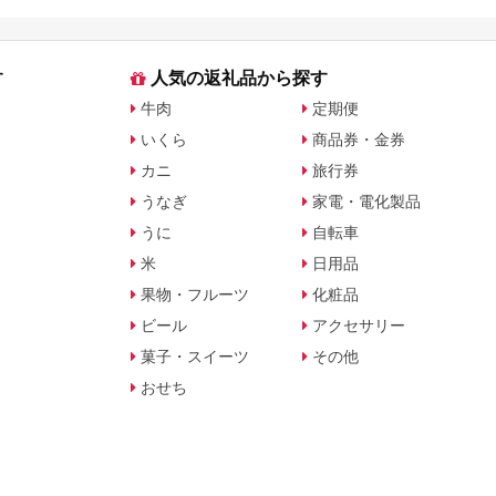
ライヤー対応返礼品を徹底
解説
す
人気の返礼品から探す
牛肉
定期便
いくら
商品券・金券
カニ
旅行券
うなぎ
家電・電化製品
うに
自転車
米
日用品
果物・フルーツ
化粧品
ビール
アクセサリー
菓子・スイーツ
その他
おせち