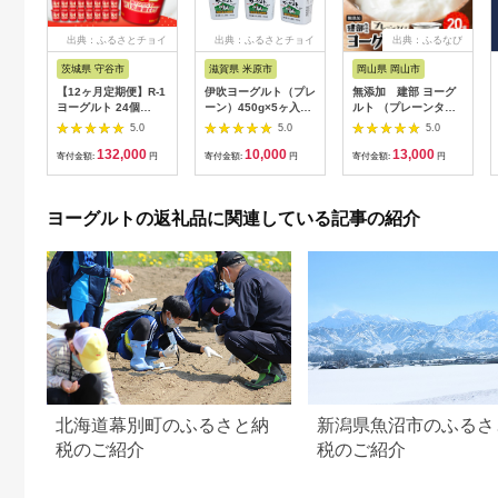
出典：ふるさとチョイ
出典：ふるさとチョイ
出典：ふるなび
ス
ス
茨城県 守谷市
滋賀県 米原市
岡山県 岡山市
【12ヶ月定期便】R-1
伊吹ヨーグルト（プレ
無添加 建部 ヨーグ
ヨーグルト 24個
ーン）450g×5ヶ入
ルト （プレーンタイ
112g×24個×12回 合
[№5694-0509]
プ） 20個 | ヨーグル
5.0
5.0
5.0
計288個 R-1 ヨーグル
ト
132,000
10,000
13,000
ト プロビオヨーグル
寄付金額:
円
寄付金額:
円
寄付金額:
円
ト 乳製品 乳酸菌 茨城
県 守谷市
ヨーグルトの返礼品に関連している記事の紹介
北海道幕別町のふるさと納
新潟県魚沼市のふるさ
税のご紹介
税のご紹介