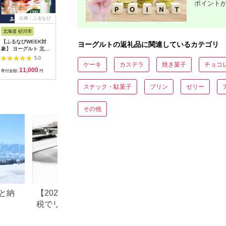
ポイント
出典：ふるなび
出典：ふるさとチョイ
出典：JALふるさと納税
出
ス
北海道 砂川市
北海道 中標津町
新潟県 阿賀野市
新潟県 阿
【ふるなびWEEK対
【定期便：全3回】 の
【3か月定期便】ヤス
【5か月
ヨーグルトの返礼品に関連しているカテゴリ
象】 ヨーグルト 北海
むヨーグルト 900ml
ダヨーグルト ミニミ
ダヨーグ
道 ギリシャヨーグル
3本 ゴーダチーズ
ニバラエティセット
150g×2
5.0
5.0
5.0
ト グリークヨーグル
125g 飲むヨーグルト
150g×25本×3回 ふる
トル こだ
ケーキ
カステラ
焼き菓子
チョコ
11,000
43,000
43,000
4
ト 1200g
ヨーグルト ゴーダチ
さと納税限定 こだわ
鮮 濃厚 
寄付金額:
円
寄付金額:
円
寄付金額:
円
寄付金額:
ーズ チーズ 定期便 3
り生乳 新鮮 濃厚 飲む
ト のむよ
ヶ月 月1回 朝食 おつ
ヨーグルト のむよー
ーグルト 1
スナック・駄菓子
プリン
ゼリー
まみ ふるさと納税 北
ぐると ヨーグルト
海道 中標津町 中標津
1B40043
【1102203】
その他
と納
【2026年最新】ふるさと納
青森県 田舎館村の
税でリファ（ReFa）はもら
納税のご紹介
える？シャワーヘッド・ド