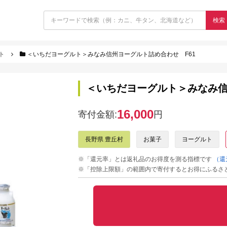
検索
ト
＜いちだヨーグルト＞みなみ信州ヨーグルト詰め合わせ F61
＜いちだヨーグルト＞みなみ信
16,000
寄付金額:
円
長野県 豊丘村
お菓子
ヨーグルト
※「還元率」とは返礼品のお得度を測る指標です
（還
※「控除上限額」の範囲内で寄付するとお得にふるさ