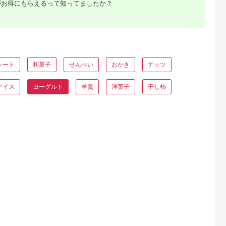
がお得にもらえるって知ってましたか？
典：ふるなび
出典：ふるなび
出典：さとふる
出典：ふるさとチョ
賀野市
茨城県 守谷市
和歌山県 橋本市
岩手県 岩泉町
定期便】ヤス
R-1 プロビオヨーグル
サショ・豆乳ヨーグル
岩泉ヨーグルト3袋セ
ルト
トドリンクタイプ 砂
ト 1セット(7個入り/
ット(加糖1kg×3袋)_
0本×5回 小ボ
糖不使用 48本 のむヨ
いちじくソース付き)
ヨーグルト 乳製品 高
5.0
5.0
5.0
5.0
わり生乳 新
ーグルト 飲むヨーグ
評価 人気 美味しい
レート
和菓子
せんべい
おかき
ナッツ
6,000
20,000
14,000
12,000
飲むヨーグル
ルト r-1
【1245865】
円
寄付金額:
円
寄付金額:
円
寄付金額:
円
ーぐると ヨ
B08046
アイス
ヨーグルト
羊羹
洋菓子
干し柿
ふるさと