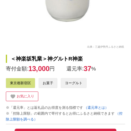
出典：三越伊勢丹ふるさと納税
＜神楽坂乳業＞神グルトR神楽
13,000
37
寄付金額:
円
還元率:
%
東京都新宿区
お菓子
ヨーグルト
お気に入り
※「還元率」とは返礼品のお得度を測る指標です
（還元率とは）
※「控除上限額」の範囲内で寄付するとお得にふるさと納税できます
（控
除上限額を調べる）