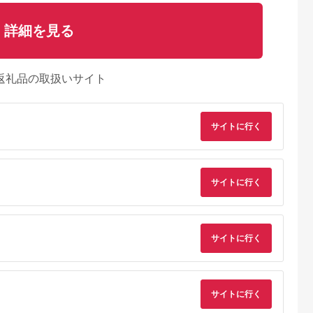
詳細を見る
返礼品の取扱いサイト
サイトに行く
サイトに行く
るさとチョイ
出典：ふるさとチョイ
出典：ふるさとプレミ
出典：ふるさとチョ
サイトに行く
ス
ス
アム
城市
群馬県 長野原町
秋田県 にかほ市
静岡県 島田市
付】ゴルフク
北軽井沢・八ッ場ダム
全日 さんねむ温泉 ペ
[№5695-0585]島田
補助券
周辺ほか町内各所で利
ア宿泊券[2名:1泊朝食
総合スポーツセンタ
_GI-
用可能な長野原町ふる
付・スタンダードツイ
利用回数券12枚綴り
5.0
5.0
5.0
5.0
サイトに行く
都城市) ゴルフ
さと感謝券（3,000円
ン] 旅行券 チケット
（プールorトレーニ
,000,000
10,000
51,000
14,000
ブ ダンロ
分）
グ室)
円
寄付金額:
円
寄付金額:
円
寄付金額:
円