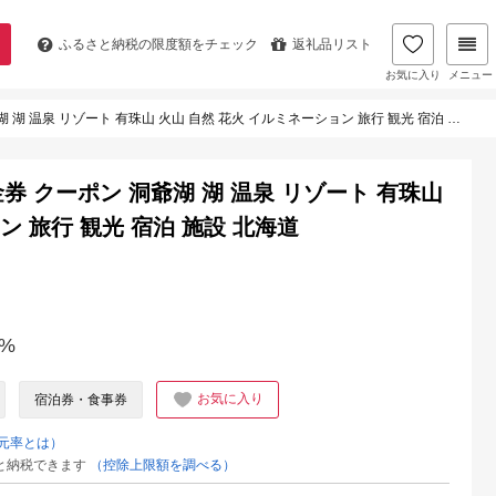
ふるさと納税の
限度額をチェック
返礼品リスト
お気に入り
メニュー
湖 温泉 リゾート 有珠山 火山 自然 花火 イルミネーション 旅行 観光 宿泊 施設 北海道
金券 クーポン 洞爺湖 湖 温泉 リゾート 有珠山
ン 旅行 観光 宿泊 施設 北海道
%
お気に入り
宿泊券・食事券
元率とは）
と納税できます
（控除上限額を調べる）