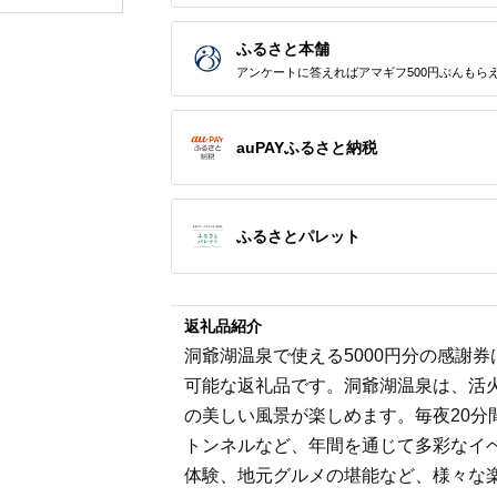
ップ ゼク
ソン クリ
チケット 
ふるさと本舗
アイアン 
フェアウ
アンケートに答えればアマギフ500円ぶんもら
ハイブリッ
ジ 最新モ
auPAYふるさと納税
ふるさとパレット
返礼品紹介
洞爺湖温泉で使える5000円分の感謝
可能な返礼品です。洞爺湖温泉は、活
の美しい風景が楽しめます。毎夜20分
トンネルなど、年間を通じて多彩なイ
体験、地元グルメの堪能など、様々な