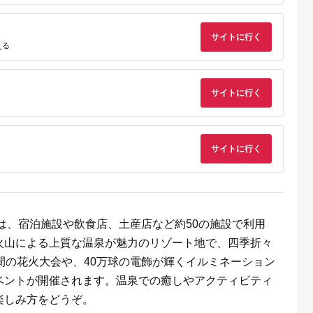
シオ スリク
ーブランド
購入補助券
ドライバー
サイトに行く
ェイウッド
える
ド ウエッ
デル
サイトに行く
サイトに行く
券は、宿泊施設や飲食店、土産店など約50の施設で利用
火山による上質な温泉が魅力のリゾート地で、四季折々
間の花火大会や、40万球の電飾が輝くイルミネーション
ベントが開催されます。温泉での癒しやアクティビティ
楽しみ方をどうぞ。