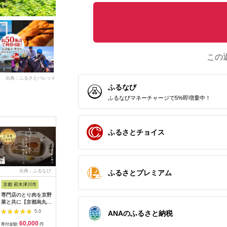
この
出典：ふるさとパレット
ふるなび
ふるなびマネーチャージで5%即増量中！
ふるさとチョイス
出典：ふるなび
出典：ふるなび
出典：ふるなび
出典：ふ
ふるさとプレミアム
京都 府木津川市
長崎県
埼玉県 飯能市
宮崎県 都
専門店のとり肉を京野
界 雲仙 ふるさと納
【BlueTarp】ランチ
【先行受
菜と共に【京都烏丸御
税宿泊ギフト券
お食事券(ペア) チケッ
ラブ購入
池】で味わう2名様焼
（15,000円）【星野
ト HNNC001
300,000円
5.0
5.0
5.0
ANAのふるさと納税
鳥コースお食事券
リゾート】
C701_(
60,000
50,000
14,000
1
064-15
ゴルフクラ
寄付金額:
円
寄付金額:
円
寄付金額:
円
寄付金額: