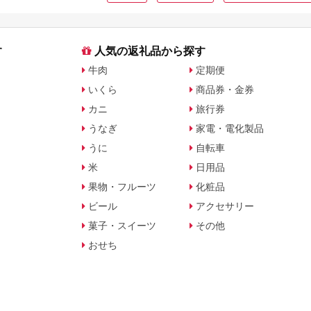
す
人気の返礼品から探す
牛肉
定期便
いくら
商品券・金券
カニ
旅行券
うなぎ
家電・電化製品
うに
自転車
米
日用品
果物・フルーツ
化粧品
ビール
アクセサリー
菓子・スイーツ
その他
おせち