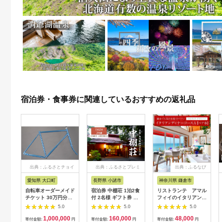
宿泊券・食事券に関連しているおすすめの返礼品
出典：ふるさとチョイ
出典：ふるさとプレミ
出典：ふるなび
ス
アム
愛知県 大口町
長野県 小諸市
神奈川県 鎌倉市
自転車オーダーメイド
宿泊券 中棚荘 1泊2食
リストランテ アマル
チケット 30万円分
付 2名様 ギフト券 チ
フィイのイタリアンデ
【1360365】
ケット 券 宿泊 旅行
ィナーコースA ペア
5.0
5.0
5.0
温泉 食事
券
1,000,000
160,000
48,000
寄付金額:
円
寄付金額:
円
寄付金額:
円