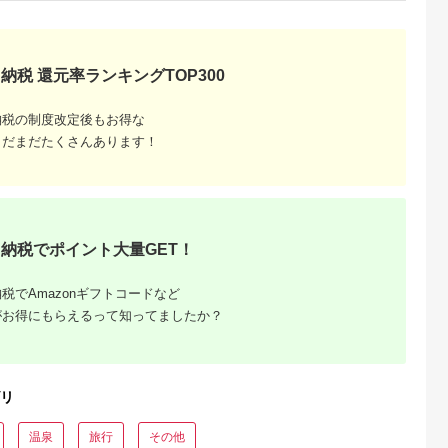
納税 還元率ランキングTOP300
納税の制度改定後もお得な
まだまだたくさんあります！
納税でポイント大量GET！
税でAmazonギフトコードなど
がお得にもらえるって知ってましたか？
リ
温泉
旅行
その他