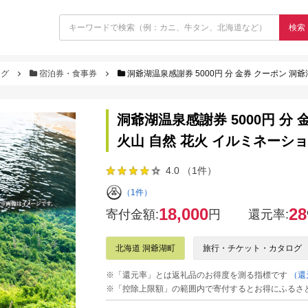
検索
ログ
宿泊券・食事券
洞爺湖温泉感謝券 5000円 分 金券 クーポン 洞爺湖 
洞爺湖温泉感謝券 5000円 分 
火山 自然 花火 イルミネーショ
4.0 （1件）
（1件）
18,000
28
寄付金額:
円
還元率:
北海道 洞爺湖町
旅行・チケット・カタログ
※「還元率」とは返礼品のお得度を測る指標です
（還
※「控除上限額」の範囲内で寄付するとお得にふるさ