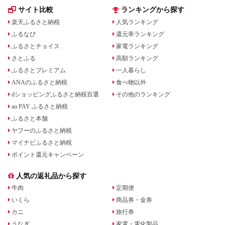
サイト比較
ランキングから探す
楽天ふるさと納税
人気ランキング
ふるなび
還元率ランキング
ふるさとチョイス
家電ランキング
さとふる
高額ランキング
ふるさとプレミアム
一人暮らし
ANAのふるさと納税
食べ物以外
dショッピングふるさと納税百選
その他のランキング
au PAY ふるさと納税
ふるさと本舗
ヤフーのふるさと納税
マイナビふるさと納税
ポイント還元キャンペーン
人気の返礼品から探す
牛肉
定期便
いくら
商品券・金券
カニ
旅行券
うなぎ
家電・電化製品