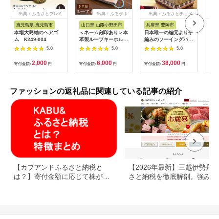
出典：ふるさとプレミ
出典：ふるラボ
出典：ふるさとチョイ
出
アム
ス
鹿児島県 鹿児島市
山口県 山陽小野田市
兵庫県 豊岡市
山
本場大島紬のヘアゴ
＜ネーム刻印あり＞本
日本唯一の編元より手
ふる
ム K249-004
革製ループキーホルダ
編みのソーイングバス
K1
ー キーホルダー 本革
ケット（お裁縫箱）フ
馬蹄
5.0
5.0
5.0
革製品 名入れ ネーム
タ持ち手タイプ
クレス
刻印 贈り物 ギフト
855
2,000
6,000
38,000
寄付金額:
円
寄付金額:
円
寄付金額:
円
寄付
F6L-164
ファッションの返礼品に関連している記事の紹介
【カブアンドふるさと納税と
【2026年最新】三越伊勢丹
は？】寄付金額に応じて株がも
さと納税を徹底解剖。強みと
らえるサービス
みを解説