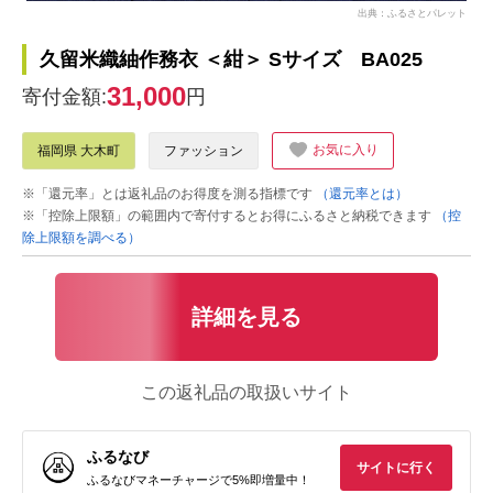
出典：ふるさとパレット
久留米織紬作務衣 ＜紺＞ Sサイズ BA025
31,000
寄付金額:
円
お気に入り
福岡県 大木町
ファッション
※「還元率」とは返礼品のお得度を測る指標です
（還元率とは）
※「控除上限額」の範囲内で寄付するとお得にふるさと納税できます
（控
除上限額を調べる）
詳細を見る
この返礼品の取扱いサイト
ふるなび
サイトに行く
ふるなびマネーチャージで5%即増量中！