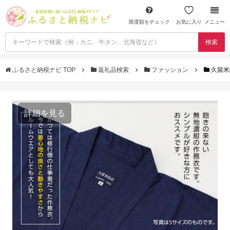
限度額をチェック
お気に入り
メニュー
検索
ふるさと納税ナビ TOP
返礼品検索
ファッション
久留米
詳細を見る