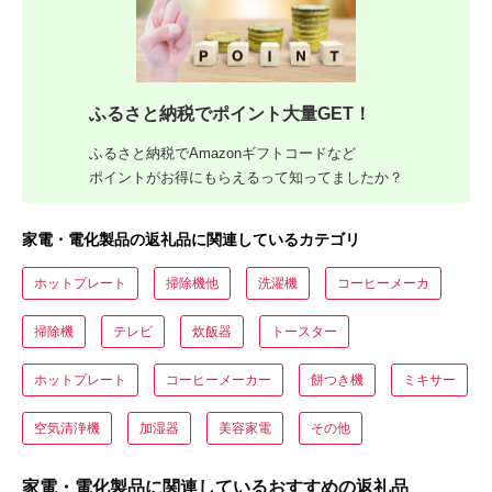
ふるさと納税でポイント大量GET！
ふるさと納税でAmazonギフトコードなど
ポイントがお得にもらえるって知ってましたか？
家電・電化製品の返礼品に関連しているカテゴリ
ホットプレート
掃除機他
洗濯機
コーヒーメーカ
掃除機
テレビ
炊飯器
トースター
ホットプレート
コーヒーメーカー
餅つき機
ミキサー
空気清浄機
加湿器
美容家電
その他
家電・電化製品に関連しているおすすめの返礼品