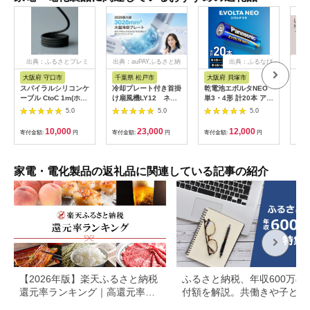
出典：ふるさとプレミ
出典：auPAYふるさと納
出典：ふるなび
出
アム
税
大阪府 守口市
千葉県 松戸市
大阪府 貝塚市
茨
市
スパイラルシリコンケ
冷却プレート付き首掛
乾電池エボルタNEO
LI
ーブル CtoC 1m(ホワ
け扇風機LY12 ネイ
単3・4形 計20本 アル
プス
イト) [2558]
ビー
カリ乾電池 パナソニ
5.0
5.0
5.0
ヘア
ック
リラ
10,000
23,000
12,000
寄付金額:
円
寄付金額:
円
寄付金額:
円
サー
寄付
ー 頭
家電・電化製品の返礼品に関連している記事の紹介
【2026年版】楽天ふるさと納税
ふるさと納税、年収600万の
還元率ランキング｜高還元率返
付額を解説。共働きや子ども
礼品をジャンル別に比較
いる場合も