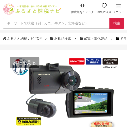
限度額をチェック
お気に入り
メニュー
検索
ふるさと納税ナビ TOP
返礼品検索
家電・電化製品
ドラ
詳細を見る