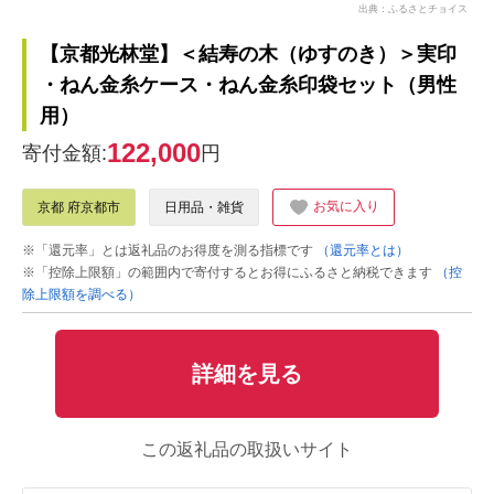
出典：ふるさとチョイス
【京都光林堂】＜結寿の木（ゆすのき）＞実印
・ねん金糸ケース・ねん金糸印袋セット（男性
用）
122,000
寄付金額:
円
お気に入り
京都 府京都市
日用品・雑貨
※「還元率」とは返礼品のお得度を測る指標です
（還元率とは）
※「控除上限額」の範囲内で寄付するとお得にふるさと納税できます
（控
除上限額を調べる）
詳細を見る
この返礼品の取扱いサイト