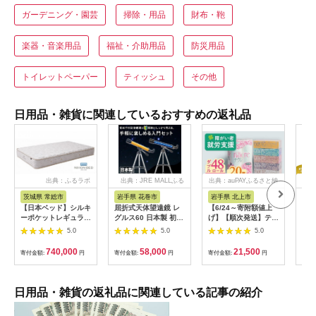
ガーデニング・園芸
掃除・用品
財布・鞄
楽器・音楽用品
福祉・介助用品
防災用品
トイレットペーパー
ティッシュ
その他
日用品・雑貨に関連しているおすすめの返礼品
出典：ふるラボ
出典：JRE MALLふる
出典：auPAYふるさと納
出典
さと納税
税
茨城県 常総市
岩手県 花巻市
岩手県 北上市
神
【日本ベッド】シルキ
屈折式天体望遠鏡 レ
【6/24～寄附額値上
【9
ーポケットレギュラー
グルス60 日本製 初心
げ】【順次発送】ティ
了】
11334 シングル 日本
者用 スマホ撮影 (カラ
ッシュペーパー 20箱
ミオ 
5.0
5.0
5.0
ベッド シルキーポケ
ー：オレンジ）
＆ トイレットロール
限定
ットレギュラー シン
【1835-2】
(ダブル) 48個 福祉施
キ 
740,000
58,000
21,500
寄付金額:
円
寄付金額:
円
寄付金額:
円
寄付
グル 通気性 ロングセ
設支援 日用品 常備品
ラー 放湿性 ※沖縄
備蓄品 box ちり紙 テ
県・離島への配送不可
ィシュー ボックステ
ィッシュ パルプ
日用品・雑貨の返礼品に関連している記事の紹介
100％ 無香料 1箱
400枚 東北産 製造元