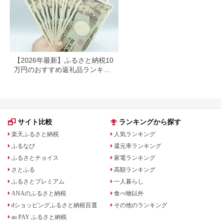
北上市 トイレットペ
ーパー ダブル シング
ル 岩手県 北上市
E0292R0806-13
【2026年最新】ふるさと納税10
万円のおすすめ返礼品ランキン
グ｜食品・家電・日用品を厳選
サイト比較
ランキングから探す
楽天ふるさと納税
人気ランキング
ふるなび
還元率ランキング
ふるさとチョイス
家電ランキング
さとふる
高額ランキング
ふるさとプレミアム
一人暮らし
ANAのふるさと納税
食べ物以外
dショッピングふるさと納税百選
その他のランキング
au PAY ふるさと納税