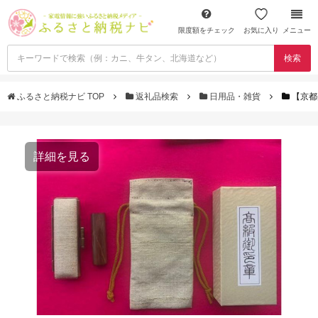
限度額をチェック
お気に入り
メニュー
検索
ふるさと納税ナビ TOP
返礼品検索
日用品・雑貨
【京都
詳細を見る