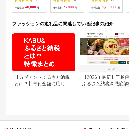
5.0
5.0
5.0
卒業祝い 就職祝い 退
り19㎝ 管理番号
40,000
77,000
5,700,000
職祝い 贈り物 贈答 ギ
210204105s
寄付金額:
円
寄付金額:
円
寄付金額:
円
フト 人気 誕生日 プレ
SWAA081
ゼント 母の日 父の日
山形県 新庄市 F3S-
ファッションの返礼品に関連している記事の紹介
0620
【カブアンドふるさと納税
【2026年最新】三越
とは？】寄付金額に応じて
ふるさと納税を徹底解
株がもらえるサービス
強みと弱みを解説