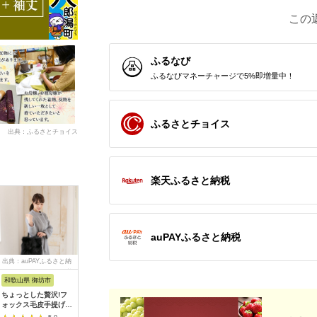
この
ふるなび
ふるなびマネーチャージで5%即増量中！
ふるさとチョイス
出典：ふるさとチョイス
楽天ふるさと納税
auPAYふるさと納税
出典：auPAYふるさと納
出典：ふるなび
出典：ふるさとプレミ
出典：JA
税
アム
和歌山県 御坊市
東京都墨田区
山梨県 富士河口湖町
兵庫県 尼
ちょっとした贅沢!フ
長財布 メンズ ブラッ
郡内織物「富士桜工
パスケース
ォックス毛皮手提げバ
ク マットクロコ 財布
房」シルクネクタイ紺
提げて使
ッグ ブラック
長財布
無地 三段縞 ネイビー
ール付き 