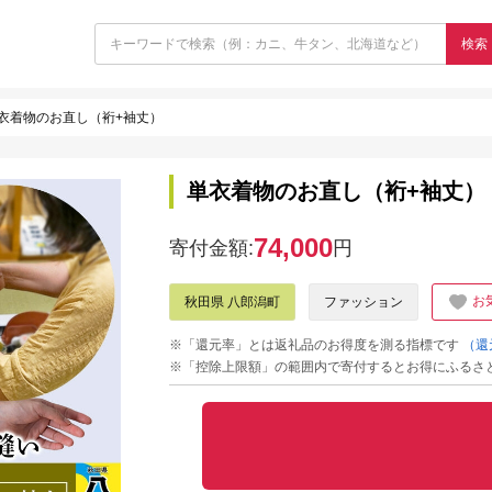
検索
衣着物のお直し（裄+袖丈）
単衣着物のお直し（裄+袖丈）
74,000
寄付金額:
円
お
秋田県 八郎潟町
ファッション
※「還元率」とは返礼品のお得度を測る指標です
（還
※「控除上限額」の範囲内で寄付するとお得にふるさ