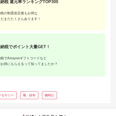
5.0
5.0
5.0
5.0
納税 還元率ランキングTOP300
牛革
のうえ製作所
ス Sサイズ 0.2ct TI-
パヴェラウンドピア
2,000
100,000
396,000
684,000
1279710】
［BSAQ017］
011
Lサイズ TI-436
円
寄付金額:
円
寄付金額:
円
寄付金額:
円
納税の制度改定後もお得な
まだまだたくさんあります！
納税でポイント大量GET！
税でAmazonギフトコードなど
がお得にもらえるって知ってましたか？
ふるさと
」返礼品
グ！
クセサリー
靴・財布
腕時計