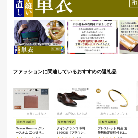
ファッションに関連しているおすすめの返礼品
出典：ふるなび
出典：auPAYふるさと納
出典：ふるさとプレミ
税
アム
山形県 新庄市
東京都台東区
山梨県 昭和町
Grace Homme グレ
クインクラシコ 革靴
ブレスレット 純金 造
ースオム 二つ折り財
34003S〈ブラウン〉
幣局検定刻印付 K24
布/ブラウン 入学祝い
(サイズ：26.0cm)
鍛造技法 幅4㎜ 腕周