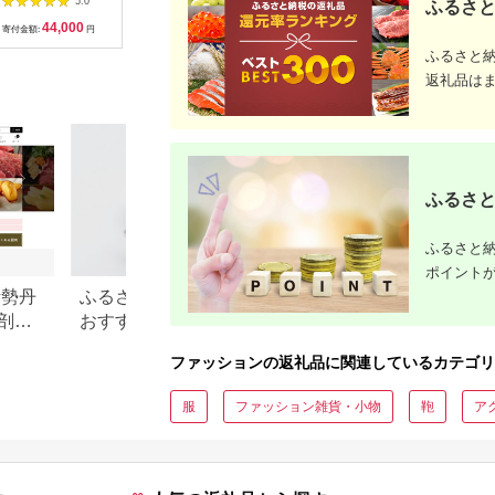
5.0
5.0
5.0
ふるさと
FAA1054
の市産
44,000
737,000
30,000
2
HEDGE【
寄付金額:
円
寄付金額:
円
寄付金額:
円
寄付金額:
ふるさと
返礼品は
ふるさと
ふるさと納
ポイント
伊勢丹
ふるさと納税 ダイヤモンド
【2026年最新版】
剖。
おすすめランキング【2026
納税「食べ物以外
年最新】ネックレス・ピア
の還元率ランキン
ファッションの返礼品に関連しているカテゴリ
ス・指輪の還元率を比較
服
ファッション雑貨・小物
鞄
ア