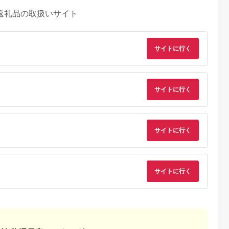
返礼品の取扱いサイト
サイトに行く
サイトに行く
サイトに行く
サイトに行く
Lふるさと納税
出典：ふるなび
出典：Yahoo!ふるさと
出典：Yahoo!ふるさ
納税
納
崎市
京都 府綾部市
山梨県 甲府市
山梨県 甲府市
 バッグに
ラウンド本革長財布
ふるさと納税 甲府市
ふるさと納税 甲府市
えるロングリ
コニャック / 財布 本
K18YG ハーフエタニ
[MADE IN
兵庫県たつ
革 ギフト 綾部市 / い
ティダイヤフープピア
KOFU]PT900 ダイヤ