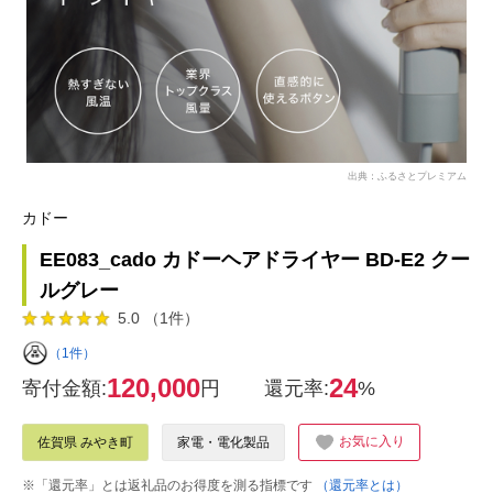
出典：ふるさとプレミアム
カドー
EE083_cado カドーヘアドライヤー BD-E2 クー
ルグレー
5.0 （1件）
（1件）
120,000
24
寄付金額:
円
還元率:
%
お気に入り
佐賀県 みやき町
家電・電化製品
※「還元率」とは返礼品のお得度を測る指標です
（還元率とは）