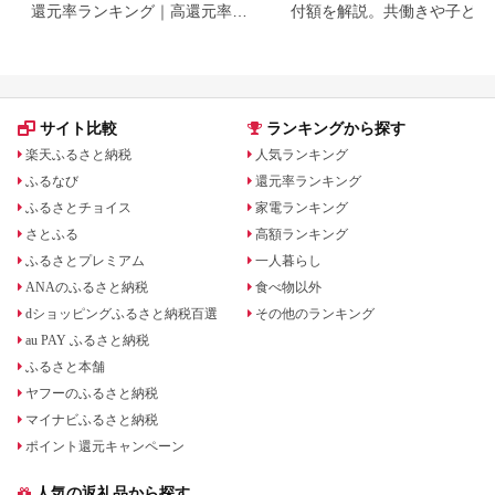
還元率ランキング｜高還元率返
付額を解説。共働きや子ども
礼品をジャンル別に比較
いる場合も
サイト比較
ランキングから探す
楽天ふるさと納税
人気ランキング
ふるなび
還元率ランキング
ふるさとチョイス
家電ランキング
さとふる
高額ランキング
ふるさとプレミアム
一人暮らし
ANAのふるさと納税
食べ物以外
dショッピングふるさと納税百選
その他のランキング
au PAY ふるさと納税
ふるさと本舗
ヤフーのふるさと納税
マイナビふるさと納税
ポイント還元キャンペーン
人気の返礼品から探す