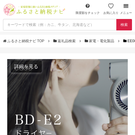
限度額をチェック
お気に入り
メニュー
検索
ふるさと納税ナビ TOP
返礼品検索
家電・電化製品
EE
詳細を見る