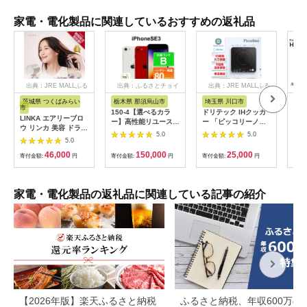
家電・電化製品に関連しているおすすめの返礼品
出典：JRE MALLふる
出典：ふるさとチョイ
出典：JRE MALLふる
さと納税
ス
さと納税
茨城県 つくばみらい
栃木県 那須烏山市
埼玉県 川口市
静
市
150-4【選べるカラ
ドリテック IHクッカ
ピア
LINKA エアリーブロ
ー】高性能リユース
ー 「ピッコリーノ」
オー
ウ リンカ 美容 ドライ
スマホ Apple
ブラック DI-
ピア
5.0
5.0
ヤー ヘアケア 髪 エス
5.0
iPhoneSE 3 128GB
217BK【1642626】
テ ギフト ラッピング
SIMロック解除済 本
46,000
150,000
25,000
贈呈品 プレゼント 母
寄付金額:
円
寄付金額:
円
寄付金額:
円
寄付
体のみ ｜ 中古 再生品
の日 母の日準備 母の
本体 端末
日ギフト [EV08-NT]
家電・電化製品の返礼品に関連している記事の紹介
【2026年版】楽天ふるさと納税
ふるさと納税、年収600万の