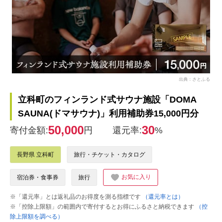
出典：さとふる
立科町のフィンランド式サウナ施設「DOMA
SAUNA(ドマサウナ)」利用補助券15,000円分
50,000
30
寄付金額:
円
還元率:
%
長野県 立科町
旅行・チケット・カタログ
お気に入り
宿泊券・食事券
旅行
※「還元率」とは返礼品のお得度を測る指標です
（還元率とは）
※「控除上限額」の範囲内で寄付するとお得にふるさと納税できます
（控
除上限額を調べる）