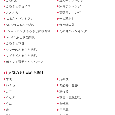
ふるなび
還元率ランキング
ふるさとチョイス
家電ランキング
さとふる
高額ランキング
ふるさとプレミアム
一人暮らし
ANAのふるさと納税
食べ物以外
dショッピングふるさと納税百選
その他のランキング
au PAY ふるさと納税
ふるさと本舗
ヤフーのふるさと納税
マイナビふるさと納税
ポイント還元キャンペーン
人気の返礼品から探す
牛肉
定期便
いくら
商品券・金券
カニ
旅行券
うなぎ
家電・電化製品
うに
自転車
米
日用品