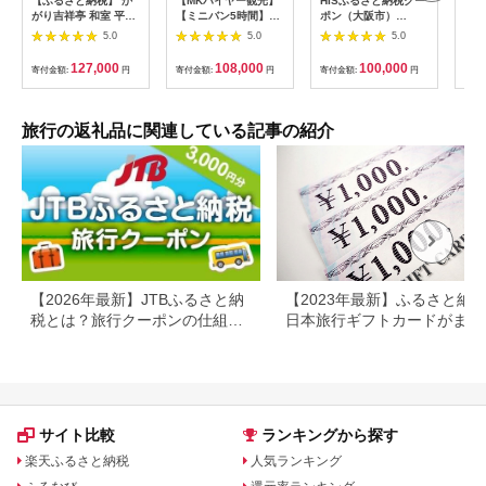
【ふるさと納税】 か
【MKハイヤー観光】
HISふるさと納税クー
【ふ
がり吉祥亭 和室 平日
【ミニバン5時間】ド
ポン（大阪市）
効期
限定 ペア宿泊券 1泊2
ライバーとめぐるとっ
30,000円分_OS039-
も使
5.0
5.0
5.0
食付 2名 ペア 食事付
ておきの京都観光（3
0001-07
60
温泉 宿泊券 旅行 トラ
／21-6／20・10／1-
券 
127,000
108,000
100,000
寄付金額:
円
寄付金額:
円
寄付金額:
円
寄付
ベル 宿泊 宿泊施設 宿
11／30）
旅行
レジャー F6P-0991
カニ
行 
宿 
旅行の返礼品に関連している記事の紹介
ン 
行 
プレ
日 2
【2026年最新】JTBふるさと納
【2023年最新】ふるさと納
税とは？旅行クーポンの仕組
日本旅行ギフトカードがまだ
み・使い方をわかりやすく解説
らえる⁉
サイト比較
ランキングから探す
楽天ふるさと納税
人気ランキング