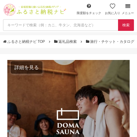
限度額をチェック
お気に入り
メニュー
検索
ふるさと納税ナビ TOP
返礼品検索
旅行・チケット・カタログ
詳細を見る