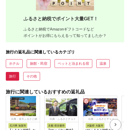
ふるさと納税でポイント大量GET！
ふるさと納税でAmazonギフトコードなど
ポイントがお得にもらえるって知ってましたか？
旅行の返礼品に関連しているカテゴリ
ホテル
旅館・民宿
ペットと泊まれる宿
温泉
旅行
その他
旅行に関連しているおすすめの返礼品
出典：楽天ふるさと納
出典：ふるさとチョイ
出典：ふるさとチョイ
出
税
ス
ス
石川県 加賀市
京都 府京都市
大阪府 大阪市
兵