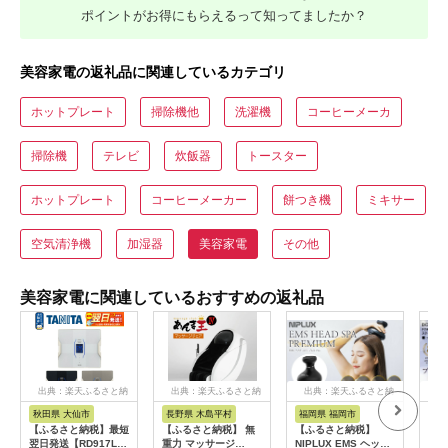
ポイントがお得にもらえるって知ってましたか？
美容家電の返礼品に関連しているカテゴリ
ホットプレート
掃除機他
洗濯機
コーヒーメーカ
掃除機
テレビ
炊飯器
トースター
ホットプレート
コーヒーメーカー
餅つき機
ミキサー
空気清浄機
加湿器
美容家電
その他
美容家電に関連しているおすすめの返礼品
出典：楽天ふるさと納
出典：楽天ふるさと納
出典：楽天ふるさと納
出
税
税
税
秋田県 大仙市
長野県 木島平村
福岡県 福岡市
東
【ふるさと納税】最短
【ふるさと納税】 無
【ふるさと納税】
ドク
翌日発送【RD917L】
重力 マッサージ
NIPLUX EMS ヘッ
ッチ