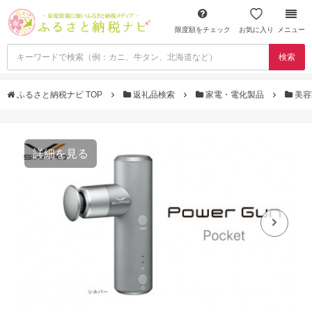
限度額をチェック
お気に入り
メニュー
検索
ふるさと納税ナビ TOP
返礼品検索
家電・電化製品
美容
詳細を見る