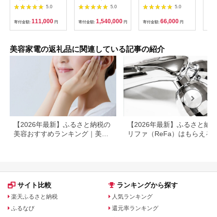
タニタ 体組成計 イン
R1500-01 あんま王4
ド・フェイシャルケア
ブラ
5.0
5.0
5.0
ナースキャンデュアル
| 日用品 家電 マッサ
HEAD SPA
振動
【メタリックブラック
ージチェア あんま王
PREMIUM NP-
【1
111,000
1,540,000
66,000
寄付金額:
円
寄付金額:
円
寄付金額:
円
寄付
／グレイッシュゴール
無重力 長野県 木島平
EHSP23BK アタッチ
ド／パールホワイト】
村 信州
メント付 頭皮ケア 頭
体重計
皮マッサージ ヘッド
スパ 美顔器 マッサー
美容家電の返礼品に関連している記事の紹介
ジ ボディケア リフト
ケア フェイスケア ス
カルプ ボディ 全身 防
水 美容 美容家電 福岡
市 福岡
【2026年最新】ふるさと納税の
【2026年最新】ふるさと納
美容おすすめランキング｜美容
リファ（ReFa）はもらえる
家電・コスメ・スキンケアを比
ャワーヘッド・ドライヤー対
較
返礼品を徹底解説
サイト比較
ランキングから探す
楽天ふるさと納税
人気ランキング
ふるなび
還元率ランキング