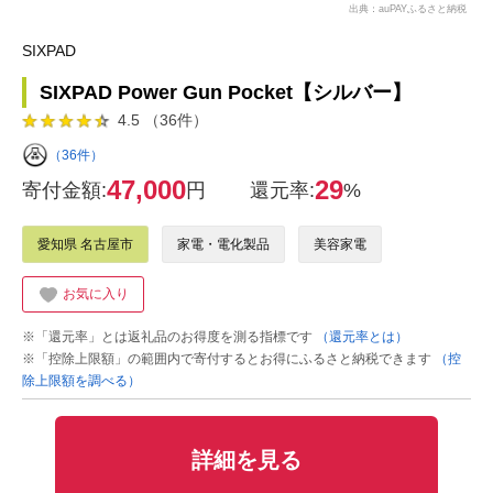
出典：auPAYふるさと納税
SIXPAD
SIXPAD Power Gun Pocket【シルバー】
4.5 （36件）
（36件）
47,000
29
寄付金額:
円
還元率:
%
愛知県 名古屋市
家電・電化製品
美容家電
お気に入り
※「還元率」とは返礼品のお得度を測る指標です
（還元率とは）
※「控除上限額」の範囲内で寄付するとお得にふるさと納税できます
（控
除上限額を調べる）
詳細を見る