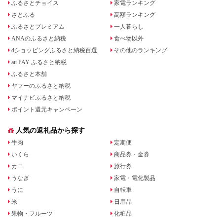
ふるさとチョイス
家電ランキング
さとふる
高額ランキング
ふるさとプレミアム
一人暮らし
ANAのふるさと納税
食べ物以外
dショッピングふるさと納税百選
その他のランキング
au PAY ふるさと納税
ふるさと本舗
ヤフーのふるさと納税
マイナビふるさと納税
ポイント還元キャンペーン
人気の返礼品から探す
牛肉
定期便
いくら
商品券・金券
カニ
旅行券
うなぎ
家電・電化製品
うに
自転車
米
日用品
果物・フルーツ
化粧品