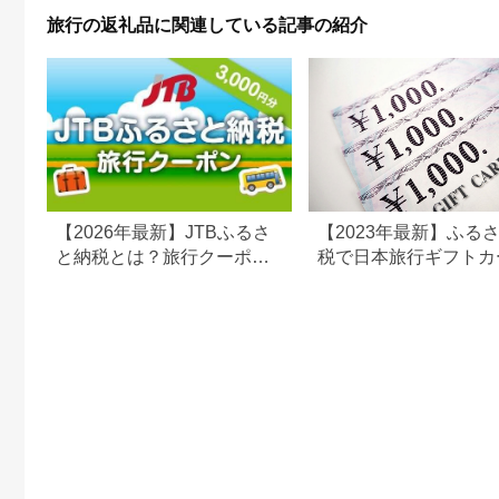
行 関西 ホテル 旅館
旅行の返礼品に関連している記事の紹介
宿 体験 ギフト クーポ
ン 宿泊 お泊り 国内旅
行 但馬牛 旅館 温泉宿
プレゼント 贈答 母の
日 25-09
【2026年最新】JTBふるさ
【2023年最新】ふる
と納税とは？旅行クーポン
税で日本旅行ギフトカ
の仕組み・使い方をわかり
がまだもらえる⁉
やすく解説