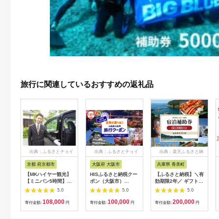
旅行に関連しているおすすめの返礼品
出典：ふるさとチョイ
出典：ふるさとチョイ
出典：楽天ふるさと納
ス
ス
税
京都 府京都市
大阪府 大阪市
兵庫県 香美町
【MKハイヤー観光】
HISふるさと納税クー
【ふるさと納税】＼有
【ミニバン5時間】ド
ポン（大阪市）
効期限2年／ ギフトに
ライバーとめぐるとっ
30,000円分_OS039-
も使える 宿泊補助券
5.0
5.0
5.0
ておきの京都観光（3
0001-07
60,000円分 宿泊助成
108,000
100,000
200,000
／21-6／20・10／1-
券 宿泊券 旅 トラベル
寄付金額:
円
寄付金額:
円
寄付金額:
円
11／30）
旅行券 兵庫県 香美町
カニ 温泉 海 観光 旅