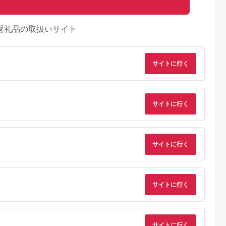
返礼品の取扱いサイト
サイトに行く
サイトに行く
サイトに行く
典：ふるラボ
出典：楽天ふるさと納
出典：さとふる
出典：楽天ふるさと
税
佐清水市
沖縄県 糸満市
群馬県 桐生市
長野県 軽井沢町
泉郷 共通
【ふるさと納税】【糸
桐生カントリークラブ
【ふるさと納税】軽
サイトに行く
券 3,000
満市】しろくまツアー
使えるゴルフ利用券
沢 星野リゾート ふる
ずり温泉郷
で利用可能なWEB旅
(4,000円相当)
さと納税宿泊ギフト
5.0
5.0
5.0
5.0
ラベル ペア
行クーポン(6万円分）
(300,000円分) 宿泊
0,000
200,000
15,000
1,000,000
 ホテル 観光
星のや軽井沢 ホテル
円
寄付金額:
円
寄付金額:
円
寄付金額:
旅行 宿泊 宿
ブレストンコート
然 旅館 高知
BEB5軽井沢 お届
サイトに行く