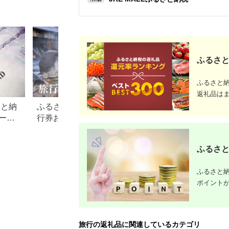
チケット 日光市
ケット ホテル宿泊券
県 土佐清
[0292]
宿泊チケット 宿泊券
【R0131
旅行宿泊券 観光宿泊
券 高級 高級宿 三重県
多気町 AI-30
ふるさと
ふるさと
返礼品は
さと納
ふるさと納税でもらえる旅
【2026年最新】ふ
ード
行券おすすめランキング
税 金券の返礼品ラ
【2026年最新版】還元率・
｜旅行券・食事券
旅行会社別で徹底比較
を比較
ふるさと
ふるさと納
ポイント
旅行の返礼品に関連しているカテゴリ