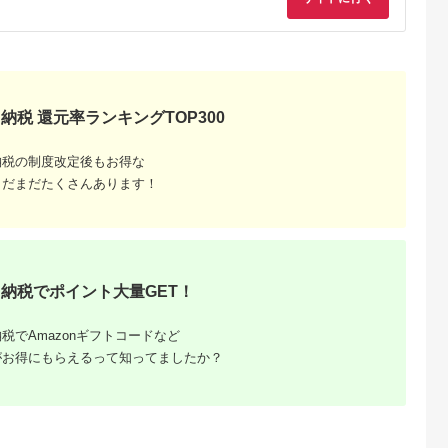
水市
け：※ご注文からお
3】
けまで1ヶ月～1ヶ月
半ほど頂戴します。
届け指定日は承れま
んので予めご了承願
ます。
納税 還元率ランキングTOP300
納税の制度改定後もお得な
まだまだたくさんあります！
るさと納
ンキング
・商品券
納税でポイント大量GET！
税でAmazonギフトコードなど
がお得にもらえるって知ってましたか？