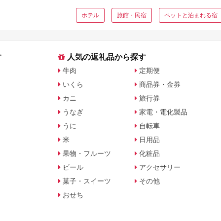
ホテル
旅館・民宿
ペットと泊まれる宿
す
人気の返礼品から探す
牛肉
定期便
いくら
商品券・金券
カニ
旅行券
うなぎ
家電・電化製品
うに
自転車
米
日用品
果物・フルーツ
化粧品
ビール
アクセサリー
菓子・スイーツ
その他
おせち