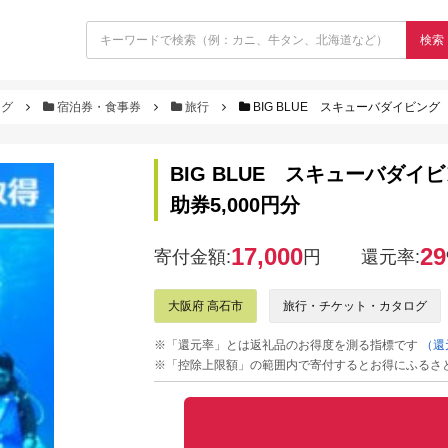
検索
ログ
宿泊券・食事券
旅行
BIG BLUE スキューバダイビング 
BIG BLUE スキューバダイ
助券5,000円分
17,000
29
寄付金額:
円
還元率:
大阪府 高石市
旅行・チケット・カタログ
※「還元率」とは返礼品のお得度を測る指標です
（還
※「控除上限額」の範囲内で寄付するとお得にふるさ