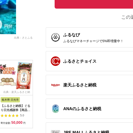
この
ふるなび
出典：さとふる
ふるなびマネーチャージで5%即増量中！
ふるさとチョイス
楽天ふるさと納税
出典：楽天ふるさと納
出典：ふるラボ
出典：楽天ふるさと納
出
税
税
栃木県 日光市
三重県 多気町
静岡県 東伊豆町
高知県 土
【ふるさと納税】ぐる
宿泊券 90,000円分 コ
【ふるさと納税】迷っ
あしずり温
ANAのふるさと納税
り日光感謝券【商品券
ンランショップ・ジャ
たらコレ！ ひがしい
宿泊クーポン
1万5千円分】｜旅行
パンが監修したはじめ
ず 満喫 宿泊 補助
円分 あし
5.0
5.0
5.0
券 クーポン券 お食事
てのホテル
券 （6千円分）
旅行券 ト
50,000
300,000
20,000
1
券 旅行 観光 温泉 旅
HACIENDA VISON ハ
B001／静岡県 東伊
家族 温泉
寄付金額:
円
寄付金額:
円
寄付金額:
円
寄付金額:
館 ホテル カフェ レジ
シェンダ ヴィソン マ
豆町
旅行 国内
ャー施設 地域商品券
ナーホテル ホテルチ
泊施設 自
JRE MALLふるさと納税