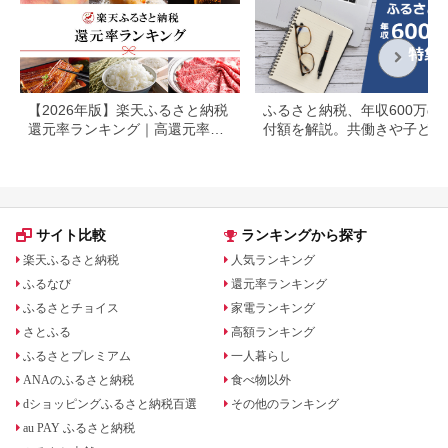
【2026年版】楽天ふるさと納税
ふるさと納税、年収600万の
還元率ランキング｜高還元率返
付額を解説。共働きや子ども
礼品をジャンル別に比較
いる場合も
サイト比較
ランキングから探す
楽天ふるさと納税
人気ランキング
ふるなび
還元率ランキング
ふるさとチョイス
家電ランキング
さとふる
高額ランキング
ふるさとプレミアム
一人暮らし
ANAのふるさと納税
食べ物以外
dショッピングふるさと納税百選
その他のランキング
au PAY ふるさと納税