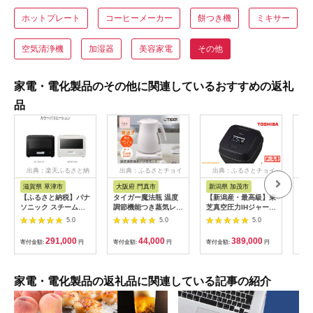
ホットプレート
コーヒーメーカー
餅つき機
ミキサー
空気清浄機
加湿器
美容家電
その他
家電・電化製品のその他に関連しているおすすめの返礼
品
出典：楽天ふるさと納
出典：ふるさとチョイ
出典：ふるさとチョイ
出
税
ス
ス
滋賀県 草津市
大阪府 門真市
新潟県 加茂市
岐
【ふるさと納税】パナ
タイガー魔法瓶 温度
【新潟産・最高級】東
温度
ソニック スチームオ
調節機能つき蒸気レス
芝真空圧力IHジャー炊
ケト
ーブンレンジ ビスト
電気ケトル 1.2L PTV-
飯器 炎匠炊き RC-
（12
5.0
5.0
5.0
ロ NE-BS8D-W 容量
A120【HC チェスナ
10ZWX(K) 5.5合
EG
30L | スチームオーブ
ッツグレー、WG グレ
《2025年モデル》
トシ
291,000
44,000
389,000
寄付金額:
円
寄付金額:
円
寄付金額:
円
寄付
ン ホワイトモデル 時
イッシュホワイト】大
F4N
短調理 人気 おすすめ
阪府門真市 家電 電化
自動メニュー ヘルシ
製品 キッチン家電 生
ー料理 30L 大容量 キ
活家電 新生活 新生活
家電・電化製品の返礼品に関連している記事の紹介
ッチン家電 新生活応
応援
援