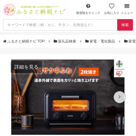
限度額をチェック
お気に入り
メニュー
検索
ふるさと納税ナビ TOP
返礼品検索
家電・電化製品
家電
詳細を見る