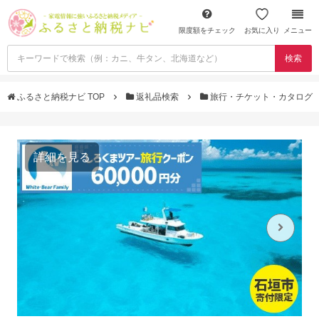
限度額をチェック
お気に入り
メニュー
検索
ふるさと納税ナビ TOP
返礼品検索
旅行・チケット・カタログ
詳細を見る