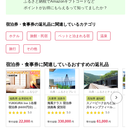
ふるさと納税でAmazonギフトコードなど
ポイントがお得にもらえるって知ってましたか？
宿泊券・食事券の返礼品に関連しているカテゴリ
ホテル
旅館・民宿
ペットと泊まれる宿
温泉
旅行
その他
宿泊券・食事券に関連しているおすすめの返礼品
出典：ふるなび
出典：ふるさとプレミ
出典：ふるさとチョイ
出
アム
ス
福島県 会津若松市
兵庫県 淡路市
高知県 越知町
富
YUKKURA Inn 1名様
海風テラス 宿泊券
スノーピークおち仁淀
立山
宿泊券 (6600円分) ワ
淡路島 貸別荘
川キャンプフィールド
券 1
ーケーションお試しプ
「住箱-jyubako-」ペ
額 6
5.0
5.0
5.0
ラン｜東北 福島県 会
ア宿泊チケット
ケッ
津若松市 東山温泉 旅
山荘
22,000
330,000
61,000
寄付金額:
円
寄付金額:
円
寄付金額:
円
寄付
行 クーポン 利用券
観光
[0800]
ト 