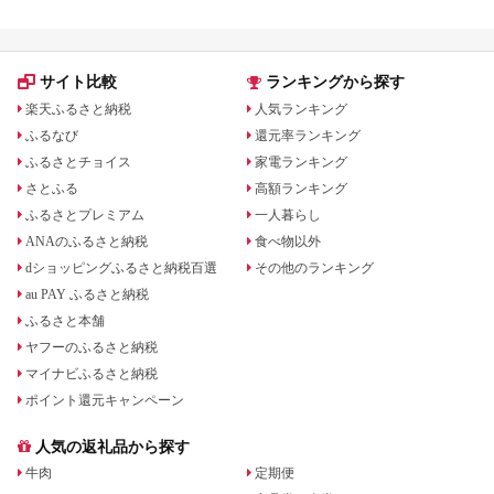
アル
観光
部観光
サイト比較
ランキングから探す
楽天ふるさと納税
人気ランキング
ふるなび
還元率ランキング
ふるさとチョイス
家電ランキング
さとふる
高額ランキング
ふるさとプレミアム
一人暮らし
ANAのふるさと納税
食べ物以外
dショッピングふるさと納税百選
その他のランキング
au PAY ふるさと納税
ふるさと本舗
ヤフーのふるさと納税
マイナビふるさと納税
ポイント還元キャンペーン
人気の返礼品から探す
牛肉
定期便