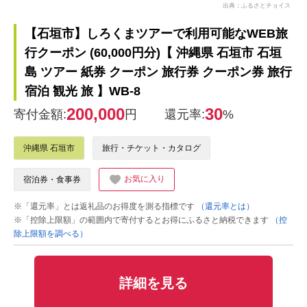
出典：ふるさとチョイス
【石垣市】しろくまツアーで利用可能なWEB旅
行クーポン (60,000円分)【 沖縄県 石垣市 石垣
島 ツアー 紙券 クーポン 旅行券 クーポン券 旅行
宿泊 観光 旅 】WB-8
200,000
30
寄付金額:
円
還元率:
%
沖縄県 石垣市
旅行・チケット・カタログ
お気に入り
宿泊券・食事券
※「還元率」とは返礼品のお得度を測る指標です
（還元率とは）
※「控除上限額」の範囲内で寄付するとお得にふるさと納税できます
（控
除上限額を調べる）
詳細を見る