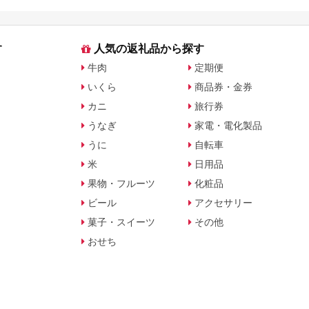
旅行会社別で徹底比較
を比較
す
人気の返礼品から探す
牛肉
定期便
いくら
商品券・金券
カニ
旅行券
うなぎ
家電・電化製品
うに
自転車
米
日用品
果物・フルーツ
化粧品
ビール
アクセサリー
菓子・スイーツ
その他
おせち