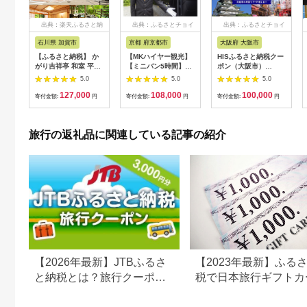
出典：楽天ふるさと納
出典：ふるさとチョイ
出典：ふるさとチョイ
税
ス
ス
石川県 加賀市
京都 府京都市
大阪府 大阪市
【ふるさと納税】 か
【MKハイヤー観光】
HISふるさと納税クー
がり吉祥亭 和室 平日
【ミニバン5時間】ド
ポン（大阪市）
限定 ペア宿泊券 1泊2
ライバーとめぐるとっ
30,000円分_OS039-
5.0
5.0
5.0
食付 2名 ペア 食事付
ておきの京都観光（3
0001-07
127,000
108,000
100,000
温泉 宿泊券 旅行 トラ
／21-6／20・10／1-
寄付金額:
円
寄付金額:
円
寄付金額:
円
ベル 宿泊 宿泊施設 宿
11／30）
レジャー F6P-0991
旅行の返礼品に関連している記事の紹介
【2026年最新】JTBふるさ
【2023年最新】ふる
と納税とは？旅行クーポン
税で日本旅行ギフトカ
の仕組み・使い方をわかり
がまだもらえる⁉