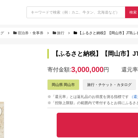
検索
ログ
宿泊券・食事券
旅行
【ふるさと納税】【岡山市】JTBふる
【ふるさと納税】【岡山市】JT
3,000,000
寄付金額:
円
還元率
岡山県 岡山市
旅行・チケット・カタログ
※「還元率」とは返礼品のお得度を測る指標です
（還
※「控除上限額」の範囲内で寄付するとお得にふるさ