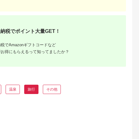
天ふるさと納
出典：ふるラボ
出典：楽天ふるさと納
出典：さとふ
税
税
伊豆町
高知県 土佐清水市
沖縄県 糸満市
群馬県 桐生市
と納税】迷っ
あしずり温泉郷 共通
【ふるさと納税】【糸
桐生カントリークラ
！ ひがしい
宿泊クーポン券 3,000
満市】しろくまツアー
使えるゴルフ利用券
納税でポイント大量GET！
 宿泊 補助
円分 あしずり温泉郷
で利用可能なWEB旅
(4,000円相当)
5.0
5.0
5.0
5.0
千円分）
旅行券 トラベル ペア
行クーポン(6万円分）
0,000
10,000
200,000
15,000
静岡県 東伊
家族 温泉 ホテル 観光
円
寄付金額:
円
寄付金額:
円
寄付金額:
円
税でAmazonギフトコードなど
旅行 国内旅行 宿泊 宿
がお得にもらえるって知ってましたか？
泊施設 自然 旅館 高知
県 土佐清水市
【R01313】
温泉
旅行
その他
るさと納
ンキング
・商品券