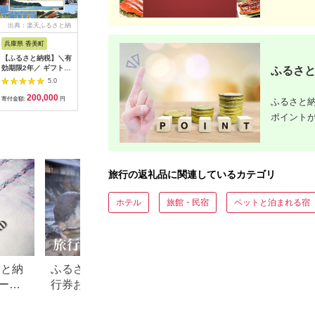
出典：楽天ふるさと納
出典：楽天ふるさと納
出典：ふるラボ
出典：楽
税
税
兵庫県 香美町
栃木県 日光市
三重県 多気町
静岡県 東
【ふるさと納税】＼有
【ふるさと納税】ぐる
宿泊券 90,000円分 コ
【ふるさ
効期限2年／ ギフトに
り日光感謝券【商品券
ンランショップ・ジャ
たらコレ
ふるさと
も使える 宿泊補助券
1万5千円分】｜旅行
パンが監修したはじめ
ず 満喫
5.0
5.0
5.0
60,000円分 宿泊助成
券 クーポン券 お食事
てのホテル
券 （6
200,000
50,000
300,000
2
券 宿泊券 旅 トラベル
券 旅行 観光 温泉 旅
HACIENDA VISON ハ
B001／
寄付金額:
円
寄付金額:
円
寄付金額:
円
寄付金額:
ふるさと納
旅行券 兵庫県 香美町
館 ホテル カフェ レジ
シェンダ ヴィソン マ
豆町
ポイント
カニ 温泉 海 観光 旅
ャー施設 地域商品券
ナーホテル ホテルチ
行 関西 ホテル 旅館
チケット 日光市
ケット ホテル宿泊券
宿 体験 ギフト クーポ
[0292]
宿泊チケット 宿泊券
ン 宿泊 お泊り 国内旅
旅行宿泊券 観光宿泊
行 但馬牛 旅館 温泉宿
券 高級 高級宿 三重県
プレゼント 贈答 母の
多気町 AI-30
旅行の返礼品に関連しているカテゴリ
日 25-09
ホテル
旅館・民宿
ペットと泊まれる宿
さと納
ふるさと納税でもらえる旅
【2026年最新】ふ
ード
行券おすすめランキング
税 金券の返礼品ラ
【2026年最新版】還元率・
｜旅行券・食事券