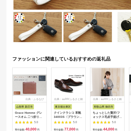
ファッションに関連しているおすすめの返礼品
出典：ふるなび
出典：auPAYふるさと納
出典：auPAYふるさと納
税
税
山形県 新庄市
東京都台東区
和歌山県 御坊市
Grace Homme グレ
クインクラシコ 革靴
ちょっとした贅沢!フ
ースオム 二つ折り財
34003S〈ブラウン〉
ォックス毛皮手提げバ
布/ブラウン 入学祝い
(サイズ：26.0cm)
ッグ ブラック
5.0
5.0
5.0
卒業祝い 就職祝い 退
40,000
77,000
44,000
職祝い 贈り物 贈答 ギ
寄付金額:
円
寄付金額:
円
寄付金額:
円