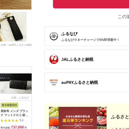
この
ふるなび
ふるなびマネーチャージで5%即増量中！
出典：auPAYふるさと納税
JALふるさと納税
auPAYふるさと納税
出典：ふるなび
出典：ふるさとプレミ
出典：JALふるさと納税
出
アム
東京都墨田区
山梨県 富士河口湖町
兵庫県 尼崎市
京都 府綾
長財布 メンズ ブラッ
郡内織物「富士桜工
パスケース バッグに
ラウンド
ク マットクロコ 財布
房」シルクネクタイ紺
提げて使えるロングリ
コニャック 
ふるさと
長財布
無地 三段縞 ネイビー
ール付き 兵庫県たつ
革 ギフト 
5.0
5.0
5.0
FAA1054
の市産牛革
のうえ製
737,000
30,000
22,000
1
HEDGE【1279710】
［BSAQ0
寄付金額:
円
寄付金額:
円
寄付金額:
円
寄付金額: