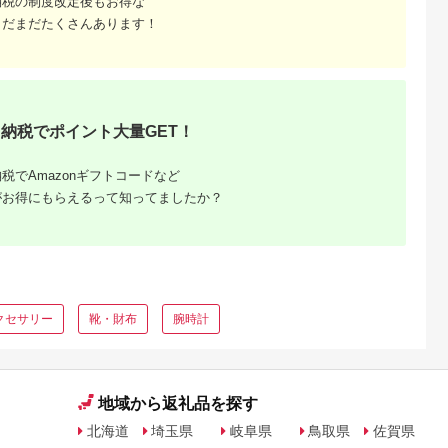
納税の制度改定後もお得な
まだまだたくさんあります！
納税でポイント大量GET！
税でAmazonギフトコードなど
がお得にもらえるって知ってましたか？
ふるさと
」返礼品
グ！
クセサリー
靴・財布
腕時計
地域から返礼品を探す
北海道
埼玉県
岐阜県
鳥取県
佐賀県