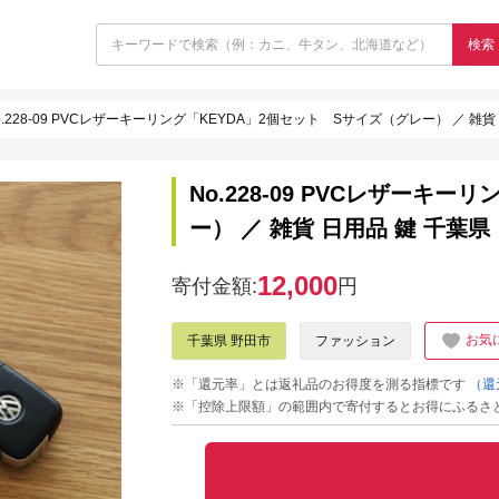
検索
o.228-09 PVCレザーキーリング「KEYDA」2個セット Sサイズ（グレー） ／ 雑貨
No.228-09 PVCレザーキ
ー） ／ 雑貨 日用品 鍵 千葉県
12,000
寄付金額:
円
お気
千葉県 野田市
ファッション
※「還元率」とは返礼品のお得度を測る指標です
（還
※「控除上限額」の範囲内で寄付するとお得にふるさ