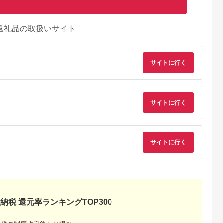
返礼品の取扱いサイト
サイトに行く
サイトに行く
サイトに行く
典：ふるなび
出典：Yahoo!ふるさと
出典：Yahoo!ふるさと
出典：ふるラ
納税
納税
部市
山梨県 甲府市
山梨県 甲府市
岐阜県 羽島市
本革長財布
ふるさと納税 甲府市
ふるさと納税 甲府市
正活絹 冷えとり靴下
/ 財布 本
K18YG ハーフエタニ
[MADE IN
シルク先丸 4足セッ
納税 還元率ランキングTOP300
綾部市 / い
ティダイヤフープピア
KOFU]PT900 ダイヤ
(Mサイズ)
5.0
5.0
5.0
5.0
作所
ス Sサイズ 0.2ct TI-
パヴェラウンドピアス
【1584083】
00,000
396,000
684,000
23,000
17］
011
Lサイズ TI-436
円
寄付金額:
円
寄付金額:
円
寄付金額:
円