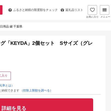
ふるさと納税の
限度額をチェック
返礼品リスト
お気に入り
メニュー
 日用品 鍵 千葉県
ーリング「KEYDA」2個セット Sサイズ（グレ
に入り
元率とは）
と納税できます
（控除上限額を調べる）
詳細を見る