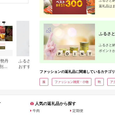
ふるさと
返礼品は
ふるさと
ふるさと納
ポイント
伊勢丹
ふるさと納税 ダイヤモンド
【2026年最新版】
剖。
おすすめランキング【2026
納税「食べ物以外
ファッションの返礼品に関連しているカテゴリ
年最新】ネックレス・ピア
の還元率ランキン
ス・指輪の還元率を比較
服
ファッション雑貨・小物
鞄
ア
す
人気の返礼品から探す
牛肉
定期便