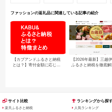
フト 人気 誕生日 プレ
ゼント 母の日 父の日
山形県 新庄市 F3S-
ファッションの返礼品に関連している記事の紹介
0620
【カブアンドふるさと納税
【2026年最新】三越
とは？】寄付金額に応じて
ふるさと納税を徹底解
株がもらえるサービス
強みと弱みを解説
サイト比較
ランキングから探
楽天ふるさと納税
人気ランキング